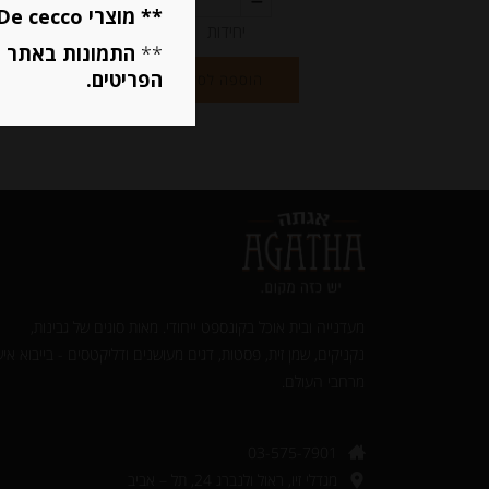
** מוצרי De cecco ו Mutti מוגבלים ל 5 פריטים בסה״כ מכל הסוגים **
יחידות
**
התמונות באתר ב
הפריטים.
הוספה לסל
מעדנייה ובית אוכל בקונספט ייחודי. מאות סוגים של גבינות,
נקניקים, שמן זית, פסטות, דגים מעושנים ודליקטסים - בייבוא איש
מרחבי העולם.‎
03-575-7901
מגדלי זיו, ראול ולנברג 24, תל – אביב