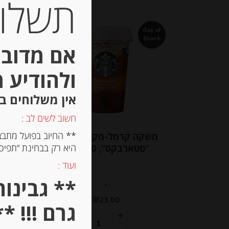
תשלום 
Out of
Stock
אם מדובר
ולהודיע 
אין משלוחים ב
חשוב לשים לב :
** החיוב בפועל מתבצ
משקה קרמל-מקיאטו בכוס
יין 
היא רק בבחינת “תפיסת
“סטארבקס”, 220 מ”ל
ועוד :
-
₪
23.00
גרם !!! **