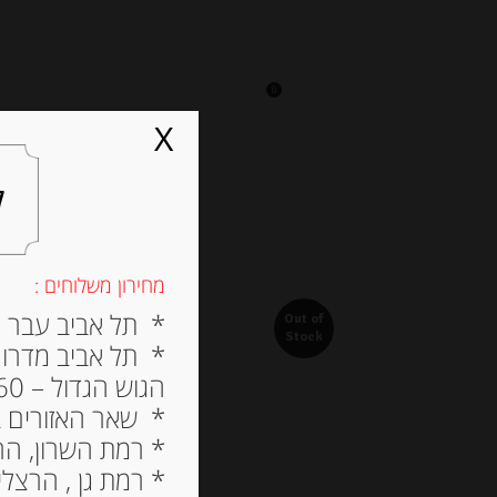
0
על אגתה
מסעדה
X
ל
מחירון משלוחים :
* תל אביב עבר הירק
Out of
Stock
* תל אביב מדרום ל
הגוש הגדול – 60 ש”ח
* שאר האזורים בתל א
* רמת השרון, הרצלי
* רמת גן , הרצליה פי