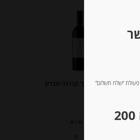
Out of
Stock
שר
 פעולת “שלח תשלום”
יין אדום “ירדן” קברנה סובניון
** גבינות במשקל – מינימום הזמנה 200
-
₪
140.00