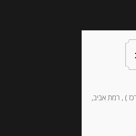
צעות למתנה
צרו קשר
רדונה אודם
ז ) , רמת אביב,