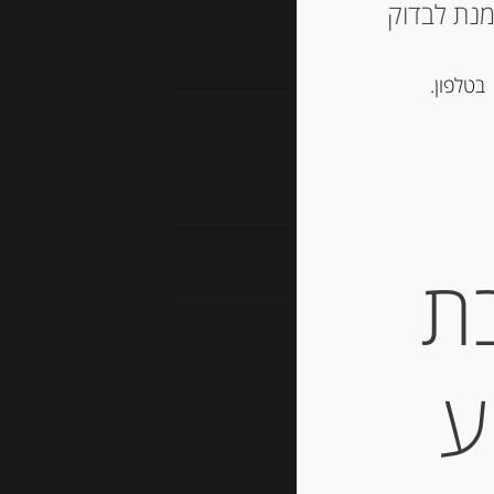
ש ליצור קשר עם החנות ב 03-5757901 על מנת לבדוק
בטלפון.
ני אודם
ת
ע