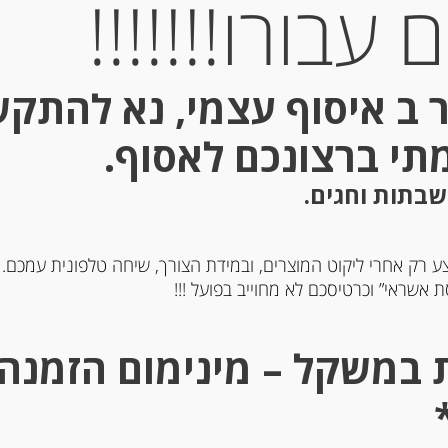
עבורו!!!!!!!
 ב איסוף עצמי, נא להתק
מתי ברצונכם לאסוף.
שבתות וחגים.
יין רוזה “ירדן”
ע רק אחרי ליקוט המוצרים, ובמידת הצורך, שיחה טלפונית עמכם.
לבן ארומטי יבש DvsG
 אשראי” וכרטיסכם לא מחוייב בפועל !!!
-
-
₪
105.00
₪
79.00