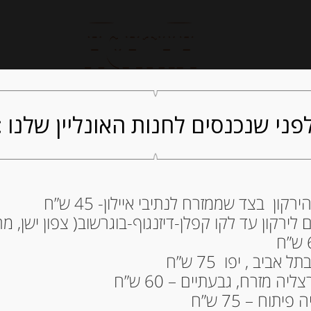
חנות אונליין
קייטרינג
ה
פני שנכנסים לחנות האונליין שלנו :
ון בצד שממזרח לנתיבי איילון- 45 ש”ח
יין לבן “ירדן”, ש
ירקון עד לקו קפלן-דיזנגוף-בוגרשוב( צפון ישן, מרכ
120.00
₪
ביב , יפו 75 ש”ח
המלאי אזל
ה מזרח, גבעתיים – 60 ש”ח
תוח – 75 ש”ח