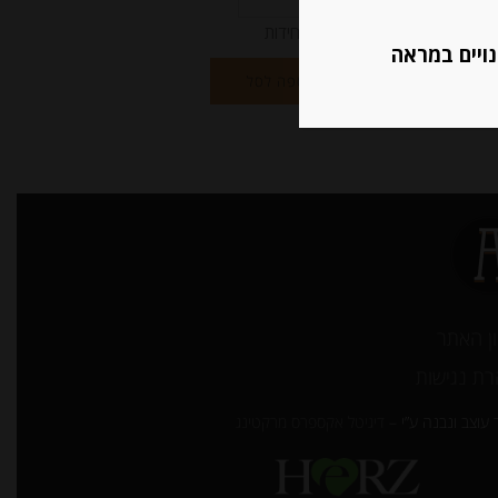
יחידות
נויים במראה
הוספה לסל
ן האתר
ת נגישות
עוצב ונבנה ע”י –
דיגיטל אקספרס מרקטינג