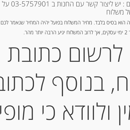
מק"ט:
7290017647180
* למקומות אחרים : י
קטגוריה:
יין ומשקאות אחרים
ל משלוח
 הוא בסיס בלבד. מחיר המשלוח בפועל יהיה המחיר שנאמר לכם 
הר.
תיאור
לרשום כתובת
ירדן שרדונה כרם אורג
מידע נוסף
, בנוסף לכתוב
 ולוודא כי מופי