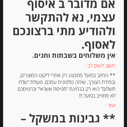
אם מדובר ב איסוף
עצמי, נא להתקשר
ולהודיע מתי ברצונכם
לאסוף.
גריסיני איטלקי 300 גרם CASA
אין משלוחים בשבתות וחגים.
VECCHIO MULINO עם ניחוח כמהין
חשוב לשים לב :
** החיוב בפועל מתבצע רק אחרי ליקוט המוצרים,
-
ובמידת הצורך, שיחה טלפונית עמכם. פעולת “שלח
₪
34.00
תשלום” היא רק בבחינת “תפיסת אשראי” וכרטיסכם
מחיר ל 100 גרם: 12.67 ש"ח
לא מחוייב בפועל !!!
מחיר ל 100 גרם: 12.67 ש"ח
ועוד :
** גבינות במשקל –
יחידות