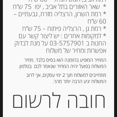
* שאר האזורים בתל אביב , יפו 75 ש”ח
* רמת השרון, הרצליה מזרח, גבעתיים –
60 ש”ח
לחם פומפרניקל פרוסות
* רמת גן , הרצליה פיתוח – 75 ש”ח
* למקומות אחרים : יש ליצור קשר עם
15.00
₪
החנות ב 03-5757901 על מנת לבדוק
המלאי אזל
אפשרות ומחיר של משלוח
המחיר המופיע בהזמנה הוא בסיס בלבד. מחיר
המשלוח בפועל יהיה המחיר שנאמר לכם בטלפון.
מק"ט:
4000446001018
קטגוריה:
קרקרים, צנימים, גרסיני
מתחייבים למשלוח תוך 2 ימי עסקים, אך לרוב
תגיות:
MULINO VECCHIO
,
גריסיני
,
טוסטונים
,
המשלוח יגיע הרבה יותר מהר.
צנימים
,
קרקרים
חובה לרשום
תיאור