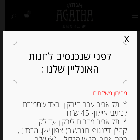
0
X
לפני שנכנסים לחנות
האונליין שלנו :
Out of
Stock
מחירון משלוחים :
* תל אביב עבר הירקון בצד שממזרח
לנתיבי איילון- 45 ש”ח
* תל אביב מדרום לירקון עד לקו
קפלן-דיזנגוף-בוגרשוב( צפון ישן, מרכז ) ,
רמת אביב, הגוש הגדול – 60 ש”ח