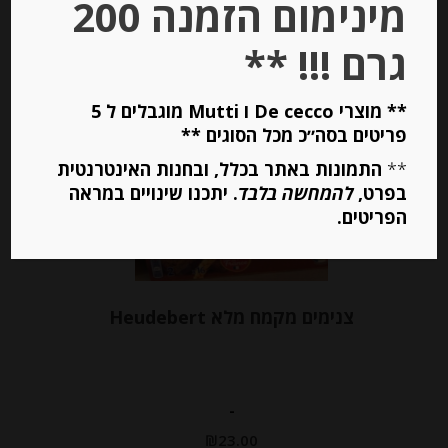
מינימום הזמנה 200
הוספה לסל
גרם !!! **
** מוצרי De cecco ו Mutti מוגבלים ל 5
Out of
Stock
פריטים בסה״כ מכל הסוגים **
**
התמונות באתר בכלל, ובחנות האינטרנטית
בפרט,
להמחשה בלבד
. יתכנו שינויים במראה
הפריטים.
צנימים מקמח מלא Heudebert
-
₪
23.00