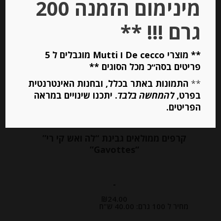
מינימום הזמנה 200
גרם !!! **
Out of
Stock
** מוצרי De cecco ו Mutti מוגבלים ל 5
פריטים בסה״כ מכל הסוגים **
**
התמונות באתר בכלל, ובחנות האינטרנטית
בפרט,
להמחשה בלבד
. יתכנו שינויים במראה
הפריטים.
קרפים ממולאים גבינת “לה ואש קי רי”
“Gavottes”
-
₪
24.00
מחיר ל 100 גרם: 40.00 ש"ח