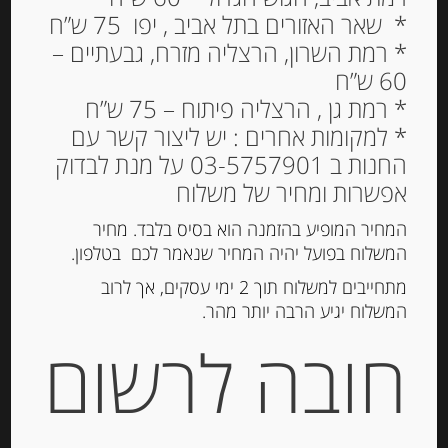
* שאר האזורים בתל אביב , יפו 75 ש”ח
* רמת השרון, הרצליה מזרח, גבעתיים –
60 ש”ח
לחם פרוס לבן 330 גרם
* רמת גן , הרצליה פיתוח – 75 ש”ח
PAN CARRE L’AGNASE
* למקומות אחרים : יש ליצור קשר עם
100% GRANO TENERO
החנות ב 03-5757901 על מנת לבדוק
אפשרות ומחיר של משלוח
14.00
₪
מחיר ל 100 גרם:4.25 ש"ח
המחיר המופיע בהזמנה הוא בסיס בלבד. מחיר
המשלוח בפועל יהיה המחיר שנאמר לכם בטלפון.
המלאי אזל
מתחייבים למשלוח תוך 2 ימי עסקים, אך לרוב
המשלוח יגיע הרבה יותר מהר.
מק"ט:
96285299
חובה לרשום
קטגוריות:
מוצרים חדשים
,
קרקרים, צנימים, גרסיני
תיאור