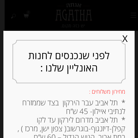
0
X
לפני שנכנסים לחנות
האונליין שלנו :
Out of
Stock
מחירון משלוחים :
* תל אביב עבר הירקון בצד שממזרח
לנתיבי איילון- 45 ש”ח
* תל אביב מדרום לירקון עד לקו
קפלן-דיזנגוף-בוגרשוב( צפון ישן, מרכז ) ,
רמת אביב, הגוש הגדול – 60 ש”ח