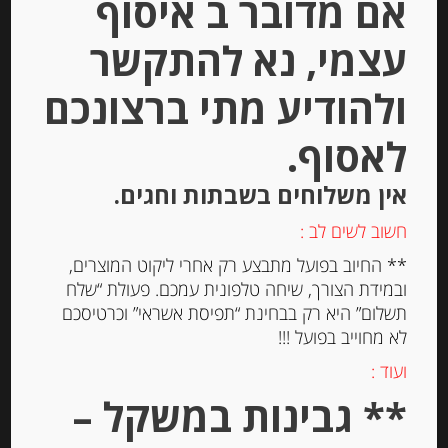
אם מדובר ב איסוף
עצמי, נא להתקשר
ולהודיע מתי ברצונכם
לאסוף.
אין משלוחים בשבתות וחגים.
קרקר פריך 100 גרם TUC
חשוב לשים לב :
** החיוב בפועל מתבצע רק אחרי ליקוט המוצרים,
-
ובמידת הצורך, שיחה טלפונית עמכם. פעולת “שלח
תשלום” היא רק בבחינת “תפיסת אשראי” וכרטיסכם
₪
13.00
לא מחוייב בפועל !!!
ועוד :
יחידות
** גבינות במשקל –
הוספה לסל