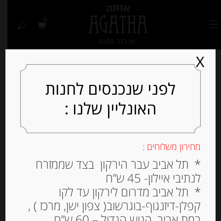
0
X
לפני שנכנסים לחנות
האונליין שלנו :
Out of
Stock
מחירון משלוחים :
* תל אביב עבר הירקון בצד שממזרח
לנתיבי איילון- 45 ש”ח
* תל אביב מדרום לירקון עד לקו
קפלן-דיזנגוף-בוגרשוב( צפון ישן, מרכז ) ,
מאפה עלים במילוי קרם
רמת אביב, הגוש הגדול – 60 ש”ח