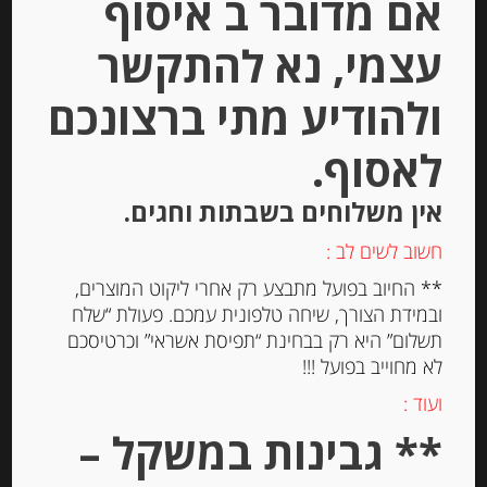
אם מדובר ב איסוף
Out of
עצמי, נא להתקשר
Stock
ולהודיע מתי ברצונכם
לאסוף.
אין משלוחים בשבתות וחגים.
חשוב לשים לב :
ערמונים שלמים קלופים
** החיוב בפועל מתבצע רק אחרי ליקוט המוצרים,
ובמידת הצורך, שיחה טלפונית עמכם. פעולת “שלח
תשלום” היא רק בבחינת “תפיסת אשראי” וכרטיסכם
לא מחוייב בפועל !!!
-
ועוד :
₪
59.00
מחיר ל 100 גרם: 14.05 ש"ח
** גבינות במשקל –
מחיר ל 100 גרם: 14.05 ש"ח