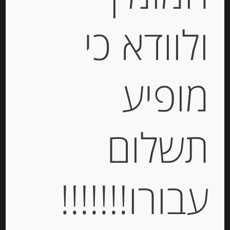
ולוודא כי
קוניטוס הוואנה אריזת מיקס, ציפוי
שוקולד ושוקולד לבן. 12 יחידות.
מופיע
Havanna Havannets
-
₪
135.00
תשלום
מחיר ל 100 גרם: 29.60 ש"ח
מחיר ל 100 גרם: 29.60 ש"ח
עבורו!!!!!!!
יחידות
הוספה לסל