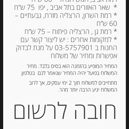
דובדבני אמרנה פאברי 90
* שאר האזורים בתל אביב , יפו 75 ש”ח
גרם VICENZI MILLE
* רמת השרון, הרצליה מזרח, גבעתיים –
VOGLIE AMARENA
60 ש”ח
FABBRI
* רמת גן , הרצליה פיתוח – 75 ש”ח
* למקומות אחרים : יש ליצור קשר עם
18.50
₪
החנות ב 03-5757901 על מנת לבדוק
אפשרות ומחיר של משלוח
המלאי אזל
המחיר המופיע בהזמנה הוא בסיס בלבד. מחיר
המשלוח בפועל יהיה המחיר שנאמר לכם בטלפון.
מק"ט:
350086046
מתחייבים למשלוח תוך 2 ימי עסקים, אך לרוב
קטגוריות:
מוצרים חדשים
,
שוקולד, נוגט, עוגיות
המשלוח יגיע הרבה יותר מהר.
ומתוקים
חובה לרשום
תיאור