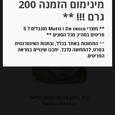
מינימום הזמנה 200
יחידות
גרם !!! **
הוספה לסל
** מוצרי De cecco ו Mutti מוגבלים ל 5
פריטים בסה״כ מכל הסוגים **
**
התמונות באתר בכלל, ובחנות האינטרנטית
בפרט,
להמחשה בלבד
. יתכנו שינויים במראה
הפריטים.
קרפ ברטון צרפתי בטעם קלאסי
Paysan Breton