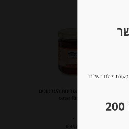
שר
Out of
Stock
 פעולת “שלח תשלום”
דבש איטלקי מפריחת הערמונים
casa Rinaldi
** גבינות במשקל – מינימום הזמנה 200
-
₪
46.00