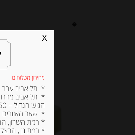
0
על אגתה
מסעדה
X
ל
מחירון משלוחים :
* תל אביב עבר הירק
* תל אביב מדרום ל
הגוש הגדול – 60 ש”ח
* שאר האזורים בתל א
* רמת השרון, הרצלי
* רמת גן , הרצליה פי