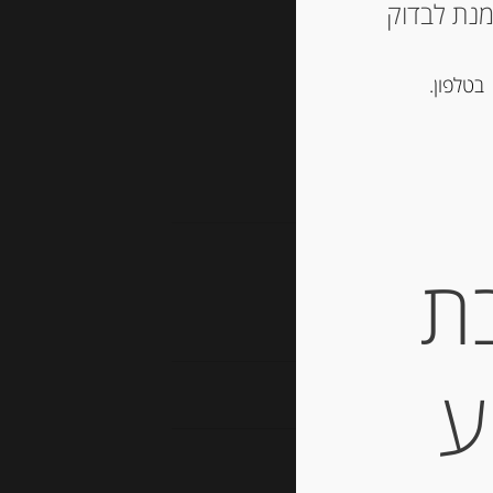
ש ליצור קשר עם החנות ב 03-5757901 על מנת לבדוק
סל
בטלפון.
 דבש וממרחים מתוקים
ת
ע