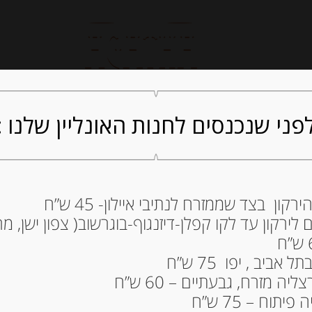
חנות אונליין
קייטרינג
ה
פני שנכנסים לחנות האונליין שלנו :
ון בצד שממזרח לנתיבי איילון- 45 ש”ח
ירקון עד לקו קפלן-דיזנגוף-בוגרשוב( צפון ישן, מרכ
SICILIA BREZZO
59.00
₪
ביב , יפו 75 ש”ח
מחיר ל 100 גרם: 29.50 ש"ח
ה מזרח, גבעתיים – 60 ש”ח
תוח – 75 ש”ח