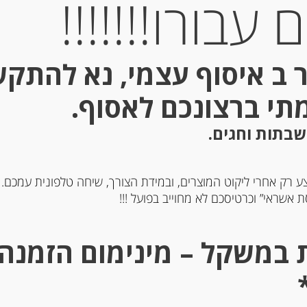
עבורו!!!!!!!
 ב איסוף עצמי, נא להתק
Out of
Stock
מתי ברצונכם לאסוף.
שבתות וחגים.
ע רק אחרי ליקוט המוצרים, ובמידת הצורך, שיחה טלפונית עמכם.
 אשראי” וכרטיסכם לא מחוייב בפועל !!!
יטורה תות שדה צרפתית
מעדן חבושים מסורתי
Materne
-
-
₪
39.00
₪
29.00