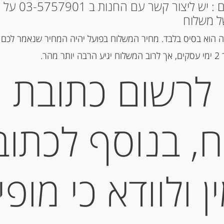
* למקומות אחרים : י
ל משלוח
הוספה ל
 הוא בסיס בלבד. מחיר המשלוח בפועל יהיה המחיר שנאמר לכם 
הר.
מק"ט:
8000571004805
לרשום כתובת
קטגוריות:
מוצרים חדשים
,
ריבות,
תיאור
, בנוסף לכתוב
מחית שקדים מסיציליאה 200 גרם
 ולוודא כי מופי
מידע נוסף