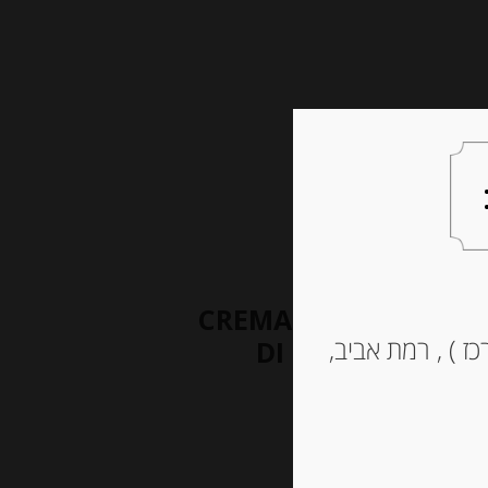
צעות למתנה
צרו קשר
מחית שקדים מסיציליאה 200 גרם CREMA
ז ) , רמת אביב,
DI MANDORLE DI 