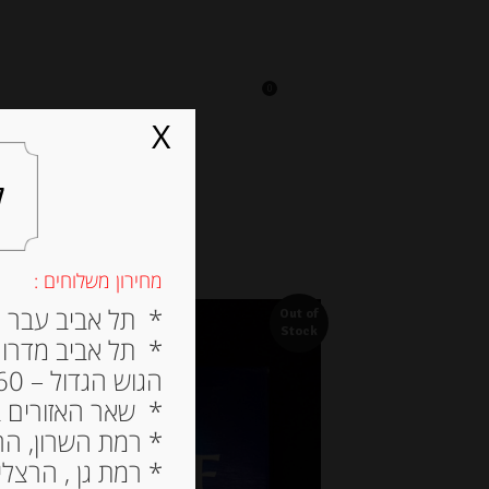
0
על אגתה
מסעדה
X
ל
מחירון משלוחים :
* תל אביב עבר הירק
Out of
Stock
* תל אביב מדרום ל
הגוש הגדול – 60 ש”ח
* שאר האזורים בתל א
* רמת השרון, הרצלי
* רמת גן , הרצליה פי