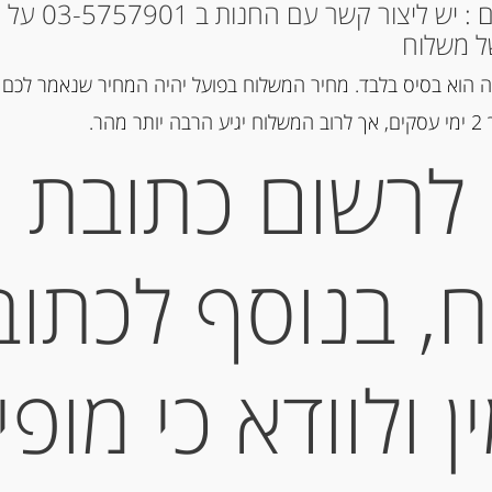
מק"ט:
3183280000933
* למקומות אחרים : י
קטגוריה:
מלח תבלינים ותה
ל משלוח
 הוא בסיס בלבד. מחיר המשלוח בפועל יהיה המחיר שנאמר לכם 
הר.
תיאור
לרשום כתובת
מלח ים גס מבית LA BALEINE
מידע נוסף
, בנוסף לכתוב
 ולוודא כי מופי