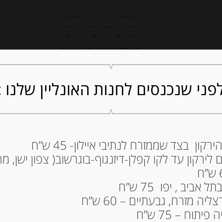
חנות אונליין
קייטרינג
ה
פני שנכנסים לחנות האונליין שלנו :
ון בצד שממזרח לנתיבי איילון- 45 ש”ח
מלח ים גס מבית LA BALEINE
ירקון עד לקו קפלן-דיזנגוף-בוגרשוב( צפון ישן, מרכ
11.00
₪
ביב , יפו 75 ש”ח
המלאי אזל
ה מזרח, גבעתיים – 60 ש”ח
תוח – 75 ש”ח