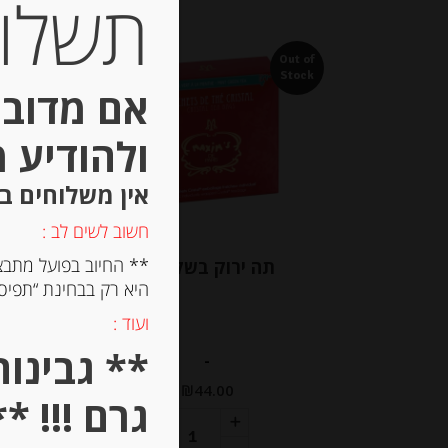
תשלום 
Out of
Stock
אם מדובר
ולהודיע 
אין משלוחים ב
חשוב לשים לב :
** החיוב בפועל מתבצ
תה ירוק בשקיקים
פפ
היא רק בבחינת “תפיסת
ועוד :
-
₪
44.00
גרם !!! **