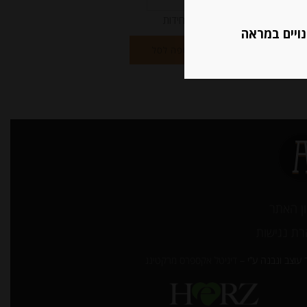
יחידות
נויים במראה
הוספה לסל
ן האתר
ת נגישות
עוצב ונבנה ע”י –
דיגיטל אקספרס מרקטינג