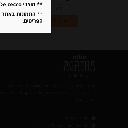
** מוצרי De cecco ו Mutti מוגבלים ל 5 פריטים בסה״כ מכל הסוגים **
יחידות
**
התמונות באתר ב
הפריטים.
הוספה לסל
מעדנייה ובית אוכל בקונספט ייחודי. מאות סוגים של גבינות,
נקניקים, שמן זית, פסטות, דגים מעושנים ודליקטסים - בייבוא איש
מרחבי העולם.‎
03-575-7901
מגדלי זיו, ראול ולנברג 24, תל – אביב