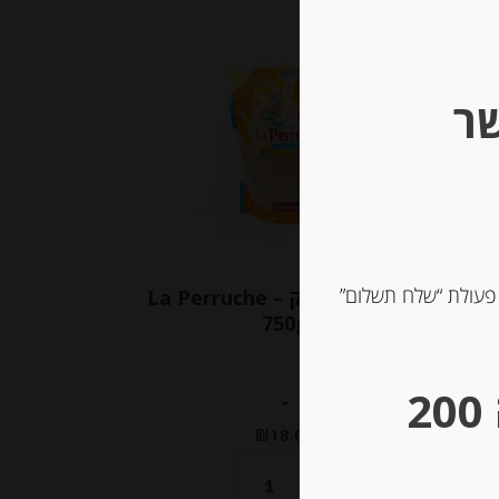
Out of
Stock
שר
 פעולת “שלח תשלום”
סוכר חום מזוקק La Perruche –
750g
** גבינות במשקל – מינימום הזמנה 200
-
₪
18.00