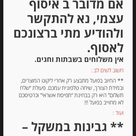
אם מדובר ב איסוף
עצמי, נא להתקשר
Out of
Stock
ולהודיע מתי ברצונכם
לאסוף.
אין משלוחים בשבתות וחגים.
חשוב לשים לב :
מעדן אגסים, “Maxim’s”
** החיוב בפועל מתבצע רק אחרי ליקוט המוצרים,
ובמידת הצורך, שיחה טלפונית עמכם. פעולת “שלח
תשלום” היא רק בבחינת “תפיסת אשראי” וכרטיסכם
לא מחוייב בפועל !!!
-
ועוד :
₪
34.00
** גבינות במשקל –