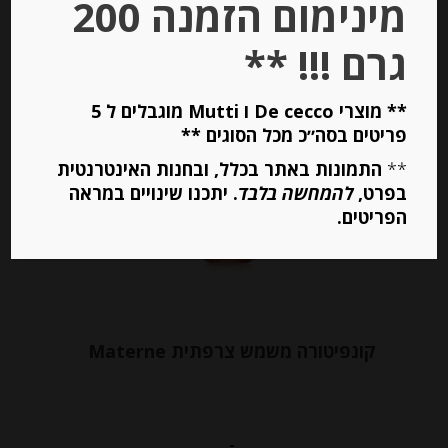
מינימום הזמנה 200
יחידות
גרם !!! **
הוספה לסל
** מוצרי De cecco ו Mutti מוגבלים ל 5
פריטים בסה״כ מכל הסוגים **
Out of
Stock
**
התמונות באתר בכלל, ובחנות האינטרנטית
בפרט,
להמחשה בלבד
. יתכנו שינויים במראה
הפריטים.
קונפיטורה משמש צרפתית Materne
-