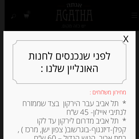
0
X
לפני שנכנסים לחנות
האונליין שלנו :
Out of
Stock
מחירון משלוחים :
* תל אביב עבר הירקון בצד שממזרח
לנתיבי איילון- 45 ש”ח
* תל אביב מדרום לירקון עד לקו
קפלן-דיזנגוף-בוגרשוב( צפון ישן, מרכז ) ,
רמת אביב, הגוש הגדול – 60 ש”ח