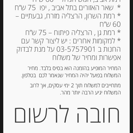
* שאר האזורים בתל אביב , יפו 75 ש”ח
* רמת השרון, הרצליה מזרח, גבעתיים –
60 ש”ח
* רמת גן , הרצליה פיתוח – 75 ש”ח
* למקומות אחרים : יש ליצור קשר עם
ממרח אגוזי לוז וקקאו –
החנות ב 03-5757901 על מנת לבדוק
Lindt Nocciole
אפשרות ומחיר של משלוח
44.00
₪
המחיר המופיע בהזמנה הוא בסיס בלבד. מחיר
מחיר ל 100 גרם: 22.00 ש"ח
המשלוח בפועל יהיה המחיר שנאמר לכם בטלפון.
מתחייבים למשלוח תוך 2 ימי עסקים, אך לרוב
המלאי אזל
המשלוח יגיע הרבה יותר מהר.
חובה לרשום
מק"ט:
3340005089
קטגוריות:
מוצרים חדשים
,
ריבות, דבש וממרחים
מתוקים
,
שוקולד, נוגט, עוגיות ומתוקים