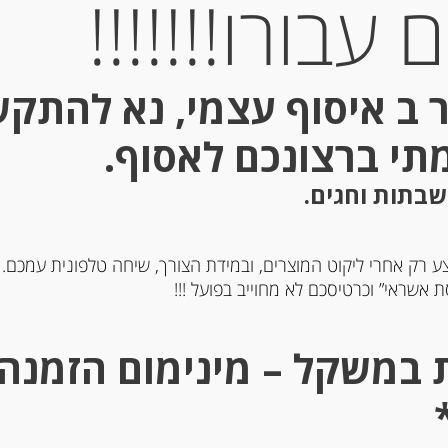
עבורו!!!!!!!
 ב איסוף עצמי, נא להתק
מתי ברצונכם לאסוף.
שבתות וחגים.
ע רק אחרי ליקוט המוצרים, ובמידת הצורך, שיחה טלפונית עמכם.
זית איטלקי כתית מעולה
שמן זית איטלקי כתית מעו
 אשראי” וכרטיסכם לא מחוייב בפועל !!!
1000 מ”ל MELCHIORRI OLIO
750 מ”ל MELCHIORRI
DEL CONTADIN
-
-
₪
76.00
₪
64.00
מחיר ל 100 מ"ל : 10.14 ש"ח
מחיר ל 100 מ"ל : 10.14 ש"ח