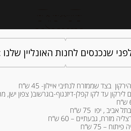
חנות אונליין
קייטרינג
ה
פני שנכנסים לחנות האונליין שלנו :
ון בצד שממזרח לנתיבי איילון- 45 ש”ח
טפנד מזיתי קלמטה ada
ירקון עד לקו קפלן-דיזנגוף-בוגרשוב( צפון ישן, מרכ
21.00
₪
מחיר ל 100 גרם: 15.56 ש"ח
ביב , יפו 75 ש”ח
ה מזרח, גבעתיים – 60 ש”ח
המלאי אזל
תוח – 75 ש”ח