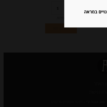
נויים במראה
יחידות
הוספה לסל
ן האתר
ת נגישות
עוצב ונבנה ע”י –
דיגיטל אקספרס מרקטינג