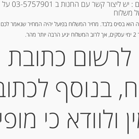
* למקומות אחרים : י
מק"ט:
5201043113206
ל משלוח
קטגוריה:
רטבים וממרחים
 הוא בסיס בלבד. מחיר המשלוח בפועל יהיה המחיר שנאמר לכם 
תגית:
זיתי קלמטה
הר.
לרשום כתובת
תיאור
ממרח זיתים טפנד מזי
, בנוסף לכתוב
מידע נוסף
 ולוודא כי מופי