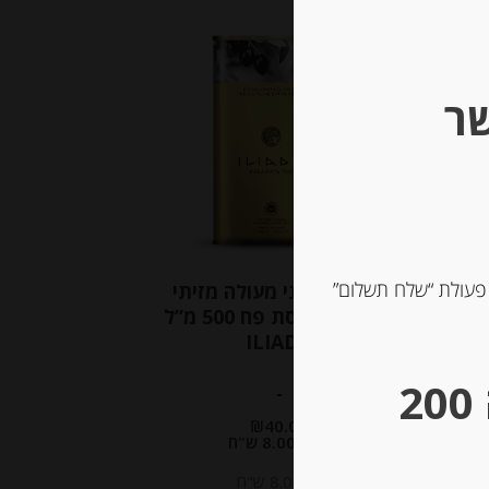
Out of
Stock
שר
 פעולת “שלח תשלום”
לה
שמן זית יווני מעולה מזיתי
קלמטה קופסת פח 500 מ”ל
ILIADA
** גבינות במשקל – מינימום הזמנה 200
-
₪
40.00
מחיר ל 100 מ"ל: 8.00 ש"ח
מחיר ל 100 מ"ל: 8.00 ש"ח