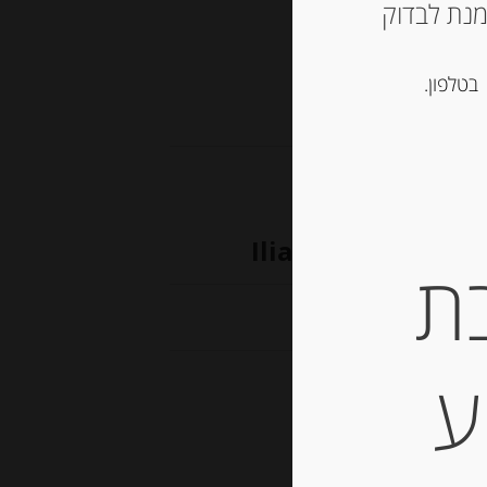
ש ליצור קשר עם החנות ב 03-5757901 על מנת לבדוק
בטלפון.
תי קלמטה Iliada
ת
ע