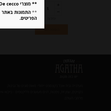
** מוצרי De cecco ו Mutti מוגבלים ל 5 פריטים בסה״כ מכל הסוגים **
**
התמונות באתר ב
הפריטים.
יחידות
הוספה לסל
מעדנייה ובית אוכל בקונספט ייחודי. מאות סוגים של גבינות,
נקניקים, שמן זית, פסטות, דגים מעושנים ודליקטסים - בייבוא איש
מרחבי העולם.‎