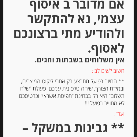
אם מדובר ב איסוף
יחידות
עצמי, נא להתקשר
הוספה לסל
ולהודיע מתי ברצונכם
לאסוף.
Out of
Stock
אין משלוחים בשבתות וחגים.
חשוב לשים לב :
** החיוב בפועל מתבצע רק אחרי ליקוט המוצרים,
ובמידת הצורך, שיחה טלפונית עמכם. פעולת “שלח
תשלום” היא רק בבחינת “תפיסת אשראי” וכרטיסכם
לא מחוייב בפועל !!!
עוגיות עם שקדים Spiritosini
ועוד :
** גבינות במשקל –
-