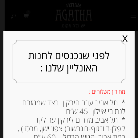
0
X
לפני שנכנסים לחנות
האונליין שלנו :
מחירון משלוחים :
* תל אביב עבר הירקון בצד שממזרח
לנתיבי איילון- 45 ש”ח
* תל אביב מדרום לירקון עד לקו
קפלן-דיזנגוף-בוגרשוב( צפון ישן, מרכז ) ,
רמת אביב, הגוש הגדול – 60 ש”ח