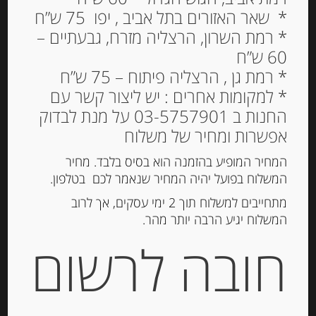
* שאר האזורים בתל אביב , יפו 75 ש”ח
* רמת השרון, הרצליה מזרח, גבעתיים –
60 ש”ח
ממתק שוקולד לבן טראפל
* רמת גן , הרצליה פיתוח – 75 ש”ח
עם פיסטוק 150 גרם
* למקומות אחרים : יש ליצור קשר עם
BREZZO TARTUFI DOLCI
החנות ב 03-5757901 על מנת לבדוק
PISTACCHIO
אפשרות ומחיר של משלוח
67.00
₪
המחיר המופיע בהזמנה הוא בסיס בלבד. מחיר
המשלוח בפועל יהיה המחיר שנאמר לכם בטלפון.
מחיר ל 100 גרם:44.67 ש"ח
מתחייבים למשלוח תוך 2 ימי עסקים, אך לרוב
המשלוח יגיע הרבה יותר מהר.
חובה לרשום
הוספה לסל
מק"ט:
571093151