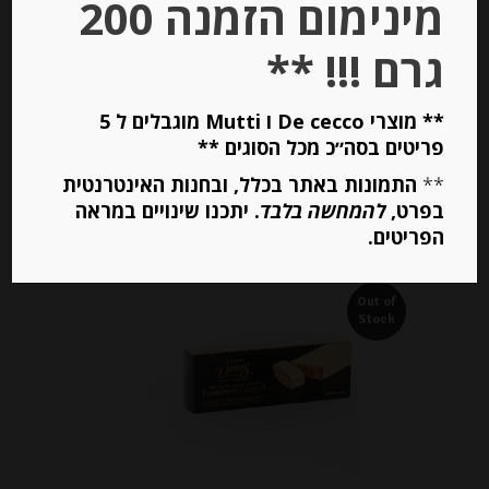
מינימום הזמנה 200
₪
37.00
מחיר ל 100 גרם:14.80 ש"ח
גרם !!! **
מחיר ל 100 גרם:14.80 ש"ח
** מוצרי De cecco ו Mutti מוגבלים ל 5
פריטים בסה״כ מכל הסוגים **
יחידות
**
התמונות באתר בכלל, ובחנות האינטרנטית
בפרט,
להמחשה בלבד
. יתכנו שינויים במראה
הוספה לסל
הפריטים.
Out of
Stock