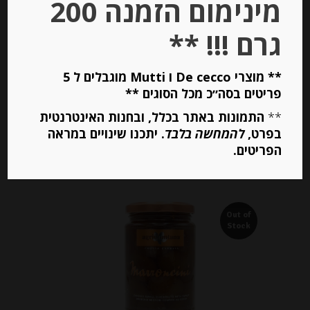
מינימום הזמנה 200
-
גרם !!! **
₪
54.00
מחיר ל 100 גרם: 32.67 ש"ח
** מוצרי De cecco ו Mutti מוגבלים ל 5
מחיר ל 100 גרם: 32.67 ש"ח
פריטים בסה״כ מכל הסוגים **
**
התמונות באתר בכלל, ובחנות האינטרנטית
יחידות
בפרט,
להמחשה בלבד
. יתכנו שינויים במראה
הפריטים.
הוספה לסל
Out of
Stock