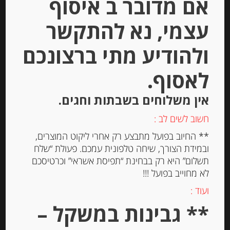
אם מדובר ב איסוף
עצמי, נא להתקשר
יחידות
ולהודיע מתי ברצונכם
הוספה לסל
לאסוף.
Out of
אין משלוחים בשבתות וחגים.
Stock
חשוב לשים לב :
** החיוב בפועל מתבצע רק אחרי ליקוט המוצרים,
ובמידת הצורך, שיחה טלפונית עמכם. פעולת “שלח
תשלום” היא רק בבחינת “תפיסת אשראי” וכרטיסכם
לא מחוייב בפועל !!!
ועוד :
נוגט רך מסורתי משקדי מרקונה
** גבינות במשקל –