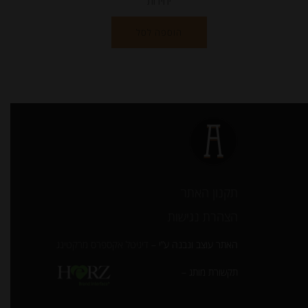
יחידות
הוספה לסל
תקנון האתר
הצהרת נגישות
האתר עוצב ונבנה ע”י –
דיגיטל אקספרס מרקטינג
תקשורת מותג –