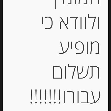
ולוודא כי
מופיע
תשלום
קוניטוס הוואנה אריזת מיקס, ציפוי
שוקולד ושוקולד לבן. 12 יחידות.
Havanna Havannets
עבורו!!!!!!!
-
₪
135.00
מחיר ל 100 גרם: 29.60 ש"ח
מחיר ל 100 גרם: 29.60 ש"ח