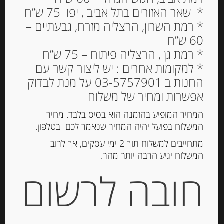
* שאר האזורים בתל אביב , יפו 75 ש”ח
* רמת השרון, הרצליה מזרח, גבעתיים –
60 ש”ח
מעדן חבושים ספרדי
* רמת גן , הרצליה פיתוח – 75 ש”ח
מסורתי עם אגוזי מלך 240
* למקומות אחרים : יש ליצור קשר עם
גרם Quince Paste
החנות ב 03-5757901 על מנת לבדוק
Membrillo Gourmet
אפשרות ומחיר של משלוח
26.00
₪
המחיר המופיע בהזמנה הוא בסיס בלבד. מחיר
המשלוח בפועל יהיה המחיר שנאמר לכם בטלפון.
מחיר ל 100 גרם: 10.84 ש"ח
מתחייבים למשלוח תוך 2 ימי עסקים, אך לרוב
המשלוח יגיע הרבה יותר מהר.
חובה לרשום
הוספה לסל
מק"ט:
8426073516415