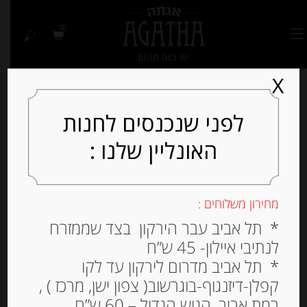
0
X
לפני שנכנסים לחנות
האונליין שלנו :
מחירון משלוחים :
* תל אביב עבר הירקון בצד שממזרח
לנתיבי איילון- 45 ש”ח
* תל אביב מדרום לירקון עד לקו
קפלן-דיזנגוף-בוגרשוב( צפון ישן, מרכז ) ,
רמת אביב, הגוש הגדול – 60 ש”ח