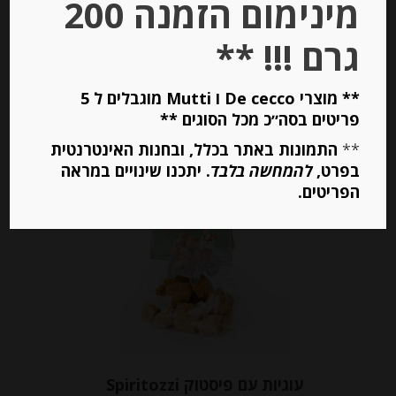
מינימום הזמנה 200
מחיר ל 100 גרם:14.80 ש"ח
גרם !!! **
יחידות
** מוצרי De cecco ו Mutti מוגבלים ל 5
פריטים בסה״כ מכל הסוגים **
הוספה לסל
**
התמונות באתר בכלל, ובחנות האינטרנטית
בפרט,
להמחשה בלבד
. יתכנו שינויים במראה
הפריטים.
עוגיות עם פיסטוק Spiritozzi