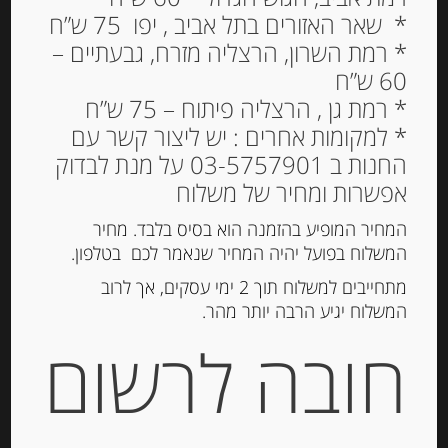
* שאר האזורים בתל אביב , יפו 75 ש”ח
* רמת השרון, הרצליה מזרח, גבעתיים –
מעדן חבושים ספרדי
60 ש”ח
מסורתי Quince Paste
* רמת גן , הרצליה פיתוח – 75 ש”ח
Membrillo Gourmet
* למקומות אחרים : יש ליצור קשר עם
החנות ב 03-5757901 על מנת לבדוק
42.00
₪
אפשרות ומחיר של משלוח
מחיר ל 100 גרם: 16.80 ש"ח
המחיר המופיע בהזמנה הוא בסיס בלבד. מחיר
המשלוח בפועל יהיה המחיר שנאמר לכם בטלפון.
מתחייבים למשלוח תוך 2 ימי עסקים, אך לרוב
הוספה לסל
המשלוח יגיע הרבה יותר מהר.
חובה לרשום
מק"ט:
8426073540014
קטגוריה:
שוקולד, נוגט, עוגיות ומתוקים