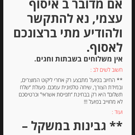
אם מדובר ב איסוף
הוספה לסל
עצמי, נא להתקשר
ולהודיע מתי ברצונכם
Out of
Stock
לאסוף.
אין משלוחים בשבתות וחגים.
חשוב לשים לב :
** החיוב בפועל מתבצע רק אחרי ליקוט המוצרים,
ובמידת הצורך, שיחה טלפונית עמכם. פעולת “שלח
עוגיות עם אגוזי לוז וקקאו Spiritosini
תשלום” היא רק בבחינת “תפיסת אשראי” וכרטיסכם
לא מחוייב בפועל !!!
ועוד :
-
** גבינות במשקל –
₪
37.00
מחיר ל 100 גרם:14.80 ש"ח