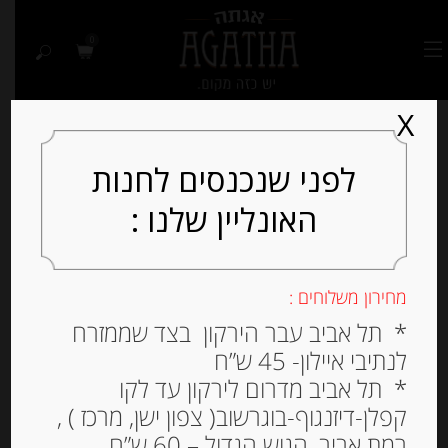
0
X
לפני שנכנסים לחנות
האונליין שלנו :
מחירון משלוחים :
* תל אביב עבר הירקון בצד שממזרח
לנתיבי איילון- 45 ש”ח
* תל אביב מדרום לירקון עד לקו
קפלן-דיזנגוף-בוגרשוב( צפון ישן, מרכז ) ,
רמת אביב, הגוש הגדול – 60 ש”ח