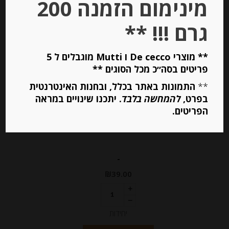
מינימום הזמנה 200
Out of
Stock
גרם !!! **
** מוצרי De cecco ו Mutti מוגבלים ל 5
פריטים בסה״כ מכל הסוגים **
**
התמונות באתר בכלל, ובחנות האינטרנטית
בפרט,
להמחשה בלבד
. יתכנו שינויים במראה
דבש עם פטריות כמהין ואגוזי מלך
הפריטים.
-
₪
39.00
יחידות