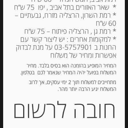
* שאר האזורים בתל אביב , יפו 75 ש”ח
* רמת השרון, הרצליה מזרח, גבעתיים –
60 ש”ח
מעדן תפוחים, “Maxim’s”
* רמת גן , הרצליה פיתוח – 75 ש”ח
* למקומות אחרים : יש ליצור קשר עם
34.00
₪
החנות ב 03-5757901 על מנת לבדוק
המלאי אזל
אפשרות ומחיר של משלוח
המחיר המופיע בהזמנה הוא בסיס בלבד. מחיר
המשלוח בפועל יהיה המחיר שנאמר לכם בטלפון.
מק"ט:
3391860002974
קטגוריה:
ריבות, דבש וממרחים מתוקים
מתחייבים למשלוח תוך 2 ימי עסקים, אך לרוב
המשלוח יגיע הרבה יותר מהר.
חובה לרשום
תיאור
מעדן תפוחים טאטאן