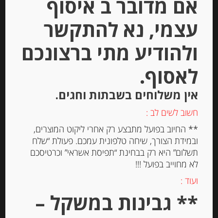
אם מדובר ב איסוף
עצמי, נא להתקשר
ולהודיע מתי ברצונכם
דבש טבעי ספרדי מפריחת אקליפטוס
לאסוף.
MURIA
אין משלוחים בשבתות וחגים.
-
חשוב לשים לב :
₪
68.00
** החיוב בפועל מתבצע רק אחרי ליקוט המוצרים,
ובמידת הצורך, שיחה טלפונית עמכם. פעולת “שלח
תשלום” היא רק בבחינת “תפיסת אשראי” וכרטיסכם
יחידות
לא מחוייב בפועל !!!
ועוד :
הוספה לסל
** גבינות במשקל –