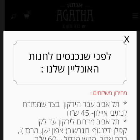
0
X
לפני שנכנסים לחנות
האונליין שלנו :
Out of
Stock
מחירון משלוחים :
* תל אביב עבר הירקון בצד שממזרח
לנתיבי איילון- 45 ש”ח
* תל אביב מדרום לירקון עד לקו
קפלן-דיזנגוף-בוגרשוב( צפון ישן, מרכז ) ,
רמת אביב, הגוש הגדול – 60 ש”ח