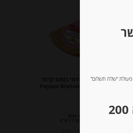
Out of
Stock
שר
 פעולת “שלח תשלום”
ונה
קרפ ברטון צרפתי בטעם קרמל
ים
וחמאה מלוחה Paysan Breton
** גבינות במשקל – מינימום הזמנה 200
-
₪
41.00
מחיר ל 100 גרם: 17.83 ש"ח
מחיר ל 100 גרם: 17.83 ש"ח