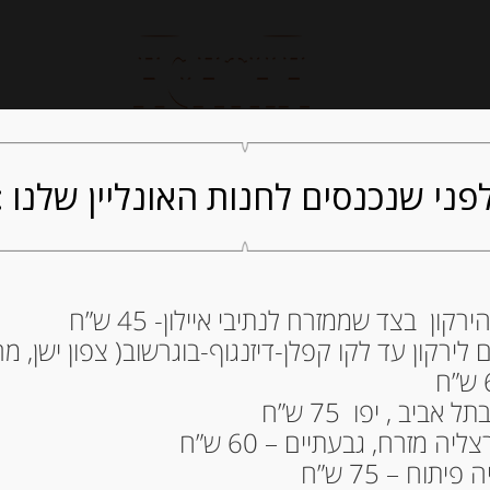
חנות אונליין
קייטרינג
ה
פני שנכנסים לחנות האונליין שלנו :
ון בצד שממזרח לנתיבי איילון- 45 ש”ח
מרנגים ( “נשיקות” ) 150 גרם של I
ירקון עד לקו קפלן-דיזנגוף-בוגרשוב( צפון ישן, מרכ
42.00
₪
מחיר ל 100 גרם: 28.00 ש"ח
ביב , יפו 75 ש”ח
ה מזרח, גבעתיים – 60 ש”ח
המלאי אזל
תוח – 75 ש”ח