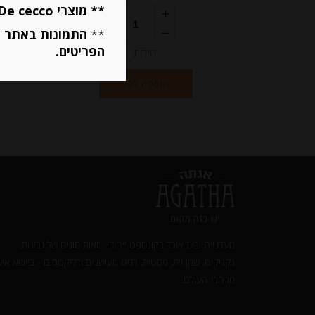
** מוצרי De cecco ו Mutti מוגבלים ל 5 פריטים בסה״כ מכל הסוגים **
**
התמונות באתר ב
הפריטים.
יחידות
הוספה לסל
מעדנייה ובית אוכל בקונספט ייחודי. מאות סוגים של גבינות,
נקניקים, שמן זית, פסטות, דגים מעושנים ודליקטסים - בייבוא איש
מרחבי העולם.‎