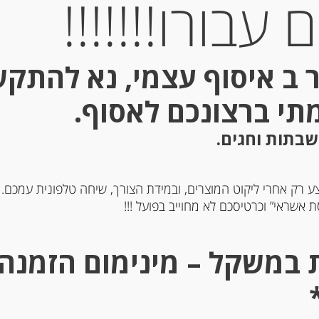
עבורו!!!!!!!
 ב איסוף עצמי, נא להתק
מתי ברצונכם לאסוף.
שבתות וחגים.
ע רק אחרי ליקוט המוצרים, ובמידת הצורך, שיחה טלפונית עמכם.
 שקדים קרנצ’י מסורתי
נוגט רך מסורתי משקדי מרק
 אשראי” וכרטיסכם לא מחוייב בפועל !!!
גירלאצ’ה שקדים 150 גרם
בציפוי חלמוני ביצה מקורמל
TURRON DE GUIRLO
ALMENDRA
-
-
₪
55.00
₪
56.00
מחיר ל 100 מ"ל : 36.67 ש"ח
מחיר ל 100 מ"ל : 36.67 ש"ח