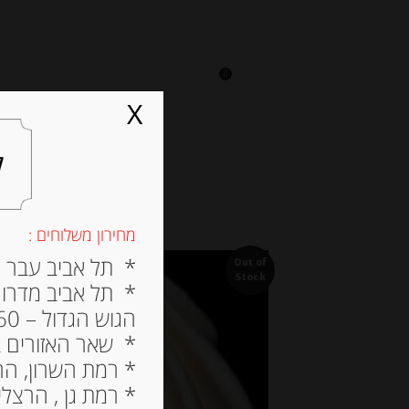
0
על אגתה
מסעדה
X
ל
מחירון משלוחים :
* תל אביב עבר הירק
Out of
Stock
* תל אביב מדרום ל
הגוש הגדול – 60 ש”ח
* שאר האזורים בתל א
* רמת השרון, הרצלי
* רמת גן , הרצליה פי