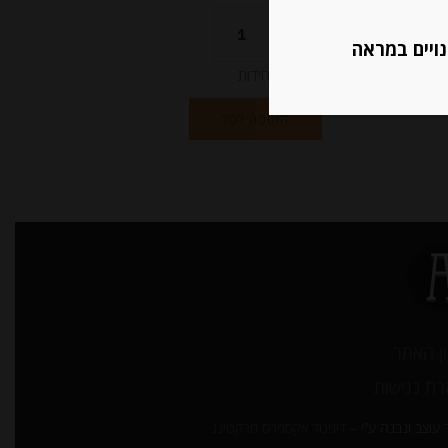
נויים במראה
יחידות
הוספה לסל
ן האתר
ת נגישות
עוצב ונבנה ע”י –
דיגיטל אקספרס מרקטינג