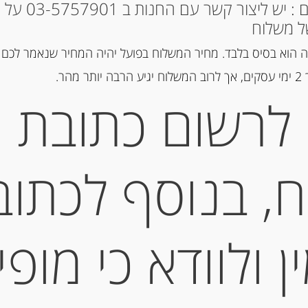
* למקומות אחרים : י
קטגוריה:
שוקולד, נוגט, עוגיות ומ
ל משלוח
 הוא בסיס בלבד. מחיר המשלוח בפועל יהיה המחיר שנאמר לכם 
הר.
תיאור
לרשום כתובת
מרנגים ( “נשיקות” ) 150 גרם של DE MORI
מידע נוסף
, בנוסף לכתוב
 ולוודא כי מופי