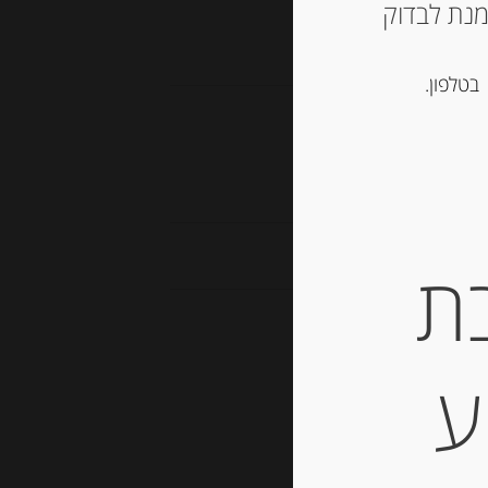
ש ליצור קשר עם החנות ב 03-5757901 על מנת לבדוק
תוקים
בטלפון.
ת
ע