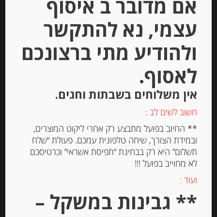
אם מדובר ב איסוף
הוספה לסל
עצמי, נא להתקשר
ולהודיע מתי ברצונכם
Out of
Stock
לאסוף.
אין משלוחים בשבתות וחגים.
חשוב לשים לב :
** החיוב בפועל מתבצע רק אחרי ליקוט המוצרים,
ובמידת הצורך, שיחה טלפונית עמכם. פעולת “שלח
נוגט רך מסורתי משקדי מרקונה
תשלום” היא רק בבחינת “תפיסת אשראי” וכרטיסכם
לא מחוייב בפועל !!!
ועוד :
-
** גבינות במשקל –
₪
54.00
מחיר ל 100 גרם: 32.67 ש"ח