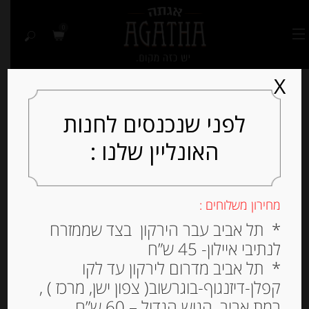
0
X
לפני שנכנסים לחנות
האונליין שלנו :
מחירון משלוחים :
* תל אביב עבר הירקון בצד שממזרח
לנתיבי איילון- 45 ש”ח
* תל אביב מדרום לירקון עד לקו
קפלן-דיזנגוף-בוגרשוב( צפון ישן, מרכז ) ,
רמת אביב, הגוש הגדול – 60 ש”ח