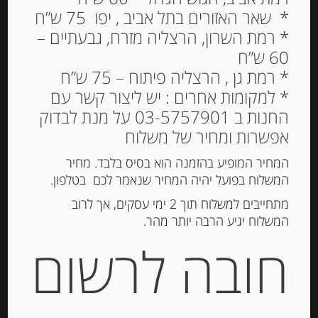
נוגט קראנצ’י מסורתי
* שאר האזורים בתל אביב , יפו 75 ש”ח
משקדי מרקונה
* רמת השרון, הרצליה מזרח, גבעתיים –
60 ש”ח
55.00
₪
* רמת גן , הרצליה פיתוח – 75 ש”ח
מחיר ל 100 גרם: 36.67 ש"ח
* למקומות אחרים : יש ליצור קשר עם
החנות ב 03-5757901 על מנת לבדוק
אפשרות ומחיר של משלוח
הוספה לסל
המחיר המופיע בהזמנה הוא בסיס בלבד. מחיר
המשלוח בפועל יהיה המחיר שנאמר לכם בטלפון.
מתחייבים למשלוח תוך 2 ימי עסקים, אך לרוב
מק"ט:
8410495011368
המשלוח יגיע הרבה יותר מהר.
קטגוריות:
שוקולד, נוגט, עוגיות ומתוקים
,
שקדים
חובה לרשום
ואגוזים
תגית:
שקדי מרקונה