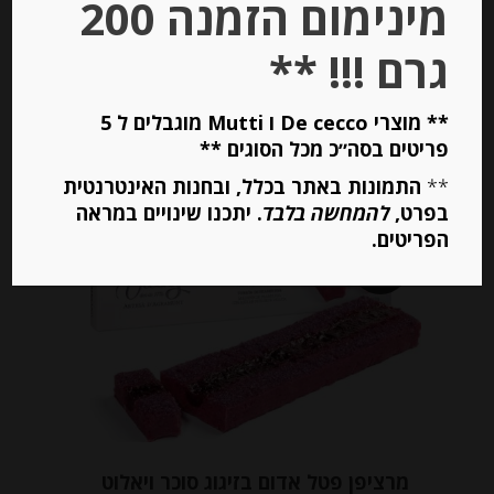
מינימום הזמנה 200
מחיר ל 100 גרם: 32.67 ש"ח
גרם !!! **
יחידות
** מוצרי De cecco ו Mutti מוגבלים ל 5
פריטים בסה״כ מכל הסוגים **
הוספה לסל
**
התמונות באתר בכלל, ובחנות האינטרנטית
בפרט,
להמחשה בלבד
. יתכנו שינויים במראה
הפריטים.
Out of
Stock
מרציפן פטל אדום בזיגוג סוכר ויאלוט