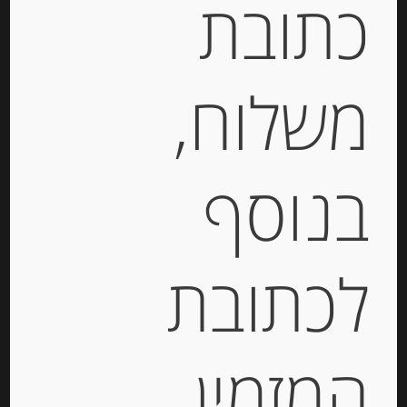
כתובת
בוקונצ’יני ( כדורים קטנים, כ 10-11 במספר ) של
גבינת מוצרלה איטלקית מחלב בופאלו 300 גרם
משלוח,
23.7% שומן BOCCONCINI
מידע נוסף
בנוסף
מוצרים קשורים
לכתובת
המזמין