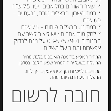
* שאר האזורים בתל אביב , יפו 75 ש”ח
* רמת השרון, הרצליה מזרח, גבעתיים –
60 ש”ח
נוצ’יוליני גבינת מוצרלה
* רמת גן , הרצליה פיתוח – 75 ש”ח
איטלקית מחלב בקר 500
* למקומות אחרים : יש ליצור קשר עם
גרם 24% שומן
החנות ב 03-5757901 על מנת לבדוק
26.00
אפשרות ומחיר של משלוח
₪
המחיר המופיע בהזמנה הוא בסיס בלבד. מחיר
המלאי אזל
המשלוח בפועל יהיה המחיר שנאמר לכם בטלפון.
מתחייבים למשלוח תוך 2 ימי עסקים, אך לרוב
מק"ט:
6763005223
המשלוח יגיע הרבה יותר מהר.
קטגוריות:
גבינות ארוזות
,
גבינות טריות
,
גבינות רכות
,
חובה לרשום
מוצרים חדשים
תיאור