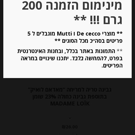
מינימום הזמנה 200
הוספה לסל
גרם !!! **
Out of
Stock
** מוצרי De cecco ו Mutti מוגבלים ל 5
פריטים בסה״כ מכל הסוגים **
**
התמונות באתר בכלל, ובחנות האינטרנטית
בפרט,
להמחשה בלבד
. יתכנו שינויים במראה
הפריטים.
גבינה טריה למריחה “מאדאם לואיק”
בתוספת גבינה כחולה 23% שומן
MADAME LOÏK
-
₪
26.00