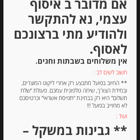
אם מדובר ב איסוף
עצמי, נא להתקשר
ולהודיע מתי ברצונכם
לאסוף.
אין משלוחים בשבתות וחגים.
גבינה טריה למריחה “מאדאם לואיק”
חשוב לשים לב :
עם שום ועישבי תיבול 23% שומן
MADAME LOÏK
** החיוב בפועל מתבצע רק אחרי ליקוט המוצרים,
ובמידת הצורך, שיחה טלפונית עמכם. פעולת “שלח
-
תשלום” היא רק בבחינת “תפיסת אשראי” וכרטיסכם
₪
20.00
לא מחוייב בפועל !!!
ועוד :
** גבינות במשקל –
יחידות