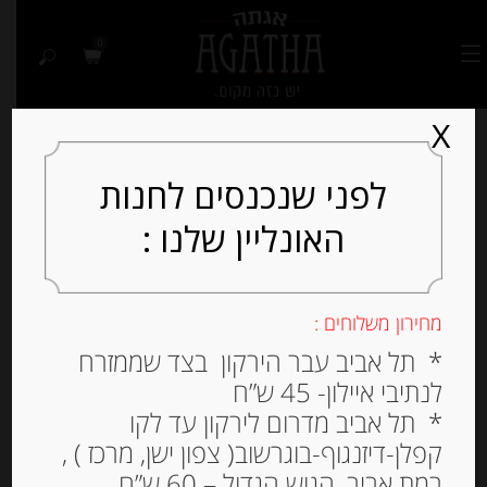
0
X
לפני שנכנסים לחנות
האונליין שלנו :
Out of
Stock
מחירון משלוחים :
* תל אביב עבר הירקון בצד שממזרח
לנתיבי איילון- 45 ש”ח
* תל אביב מדרום לירקון עד לקו
קפלן-דיזנגוף-בוגרשוב( צפון ישן, מרכז ) ,
רמת אביב, הגוש הגדול – 60 ש”ח