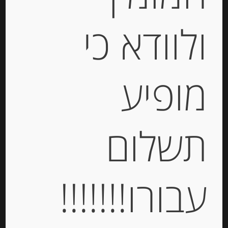
ולוודא כי
גבינת “טולום” מקורית 21% שומן 440
מופיע
גרם Tulum
-
תשלום
₪
52.00
יחידות
עבורו!!!!!!!
הוספה לסל