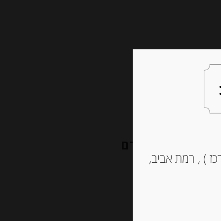
צעות למתנה
צרו קשר
ניוקי תפוחי אדמה מצוננים, 500 גרם
ז ) , רמת אביב,