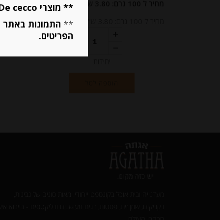
מחיר ל 100 גרם: 3.80 ש"ח
** מוצרי De cecco ו Mutti מוגבלים ל 5 פריטים בסה״כ מכל הסוגים **
מחיר ל 100 גרם: 3.80 ש"ח
**
התמונות באתר ב
הפריטים.
יחידות
הוספה לסל
מעדנייה ובית אוכל בקונספט ייחודי. מאות סוגים של גבינות,
נקניקים, שמן זית, פסטות, דגים מעושנים ודליקטסים - בייבוא איש
מרחבי העולם.‎