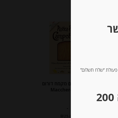
שר
 פעולת “שלח תשלום”
ם
פסטה ביצים מקמח דורום
Maccheroncini
** גבינות במשקל – מינימום הזמנה 200
-
₪
25.00