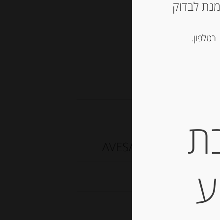
ש ליצור קשר עם החנות ב 03-5757901 על מנת לבדוק
סל
בטלפון.
אורז
,
פסטה טריה
ת
ם AVESANI
ע