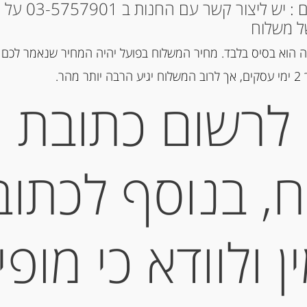
* למקומות אחרים : י
ל משלוח
הוספה ל
 הוא בסיס בלבד. מחיר המשלוח בפועל יהיה המחיר שנאמר לכם 
הר.
מק"ט:
8011242002075
לרשום כתובת
קטגוריות:
מוצרים חדשים
,
פסטה ו
תיאור
, בנוסף לכתוב
ניוקי תפוחי אדמה מצוננים, 500 גר
 ולוודא כי מופי
מידע נוסף