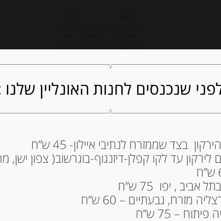
חנות אונליין
קייטרינג
ה
פני שנכנסים לחנות האונליין שלנו :
ון בצד שממזרח לנתיבי איילון- 45 ש”ח
ירקון עד לקו קפלן-דיזנגוף-בוגרשוב( צפון ישן, מרכ
AVESANI
22.00
₪
ביב , יפו 75 ש”ח
מחיר ל 100 גרם: 4.40 ש"ח
ה מזרח, גבעתיים – 60 ש”ח
תוח – 75 ש”ח