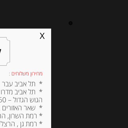
0
על אגתה
מסעדה
X
ל
מחירון משלוחים :
* תל אביב עבר הירק
* תל אביב מדרום ל
הגוש הגדול – 60 ש”ח
* שאר האזורים בתל א
* רמת השרון, הרצלי
* רמת גן , הרצליה פי