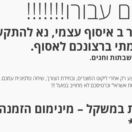
עבורו!!!!!!!
 ב איסוף עצמי, נא להתק
Out of
Stock
מתי ברצונכם לאסוף.
שבתות וחגים.
ע רק אחרי ליקוט המוצרים, ובמידת הצורך, שיחה טלפונית עמכם.
 אשראי” וכרטיסכם לא מחוייב בפועל !!!
ה ביצים מקמח דורום
פסטה סמולינה מקמח דורו
ולינה עם ביצים ותרד
Festoni
-
-
₪
19.00
₪
21.00