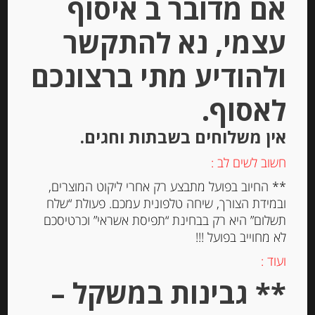
אם מדובר ב איסוף
Out of
עצמי, נא להתקשר
Stock
ולהודיע מתי ברצונכם
לאסוף.
אין משלוחים בשבתות וחגים.
חשוב לשים לב :
פסטה ביצים מקמח דורום ותרד
** החיוב בפועל מתבצע רק אחרי ליקוט המוצרים,
“צ’יפריאני” Tagliolini
ובמידת הצורך, שיחה טלפונית עמכם. פעולת “שלח
תשלום” היא רק בבחינת “תפיסת אשראי” וכרטיסכם
לא מחוייב בפועל !!!
-
ועוד :
₪
47.00
מחיר ל 100 גרם: 18.80 ש"ח
** גבינות במשקל –
מחיר ל 100 גרם: 18.80 ש"ח