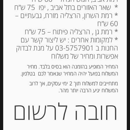
* שאר האזורים בתל אביב , יפו 75 ש”ח
* רמת השרון, הרצליה מזרח, גבעתיים –
60 ש”ח
* רמת גן , הרצליה פיתוח – 75 ש”ח
* למקומות אחרים : יש ליצור קשר עם
החנות ב 03-5757901 על מנת לבדוק
ניוקי תפוחי אדמה קלאסי,
אפשרות ומחיר של משלוח
500 גרם
המחיר המופיע בהזמנה הוא בסיס בלבד. מחיר
29.00
המשלוח בפועל יהיה המחיר שנאמר לכם בטלפון.
₪
מתחייבים למשלוח תוך 2 ימי עסקים, אך לרוב
המלאי אזל
המשלוח יגיע הרבה יותר מהר.
חובה לרשום
מק"ט:
8013873205009
קטגוריות:
פסטה ואורז
,
פסטה טריה