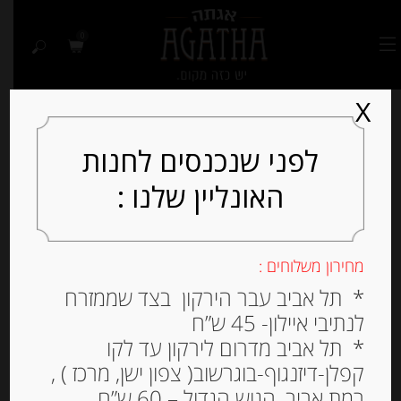
0
X
לפני שנכנסים לחנות
האונליין שלנו :
Out of
Stock
מחירון משלוחים :
* תל אביב עבר הירקון בצד שממזרח
לנתיבי איילון- 45 ש”ח
* תל אביב מדרום לירקון עד לקו
קפלן-דיזנגוף-בוגרשוב( צפון ישן, מרכז ) ,
רמת אביב, הגוש הגדול – 60 ש”ח