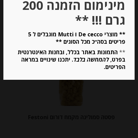
מינימום הזמנה 200
יחידות
גרם !!! **
הוספה לסל
** מוצרי De cecco ו Mutti מוגבלים ל 5
פריטים בסה״כ מכל הסוגים **
**
התמונות באתר בכלל, ובחנות האינטרנטית
Out of
בפרט,
להמחשה בלבד
. יתכנו שינויים במראה
Stock
הפריטים.
פסטה סמולינה מקמח דורום Festoni