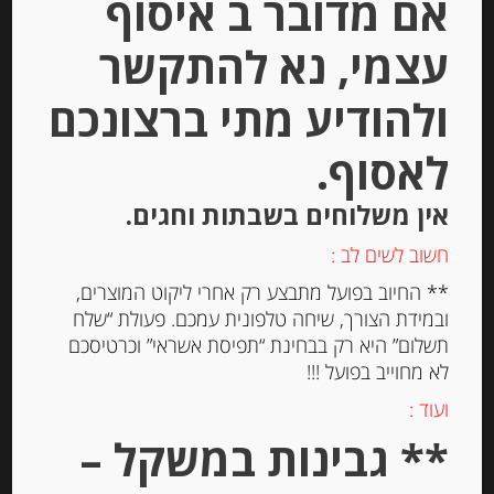
אם מדובר ב איסוף
הוספה לסל
עצמי, נא להתקשר
ולהודיע מתי ברצונכם
לאסוף.
אין משלוחים בשבתות וחגים.
חשוב לשים לב :
** החיוב בפועל מתבצע רק אחרי ליקוט המוצרים,
ובמידת הצורך, שיחה טלפונית עמכם. פעולת “שלח
נקטר פטל אדום צרפתי, 250 מ”ל
תשלום” היא רק בבחינת “תפיסת אשראי” וכרטיסכם
לא מחוייב בפועל !!!
ועוד :
-
** גבינות במשקל –
₪
29.00
מחיר ל 100 מ"ל: 11.60 ש"ח