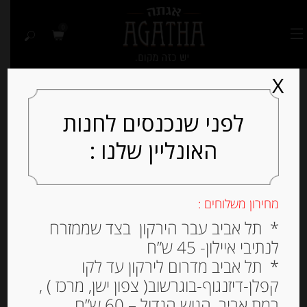
0
X
לפני שנכנסים לחנות
האונליין שלנו :
מחירון משלוחים :
* תל אביב עבר הירקון בצד שממזרח
לנתיבי איילון- 45 ש”ח
* תל אביב מדרום לירקון עד לקו
קפלן-דיזנגוף-בוגרשוב( צפון ישן, מרכז ) ,
רמת אביב, הגוש הגדול – 60 ש”ח