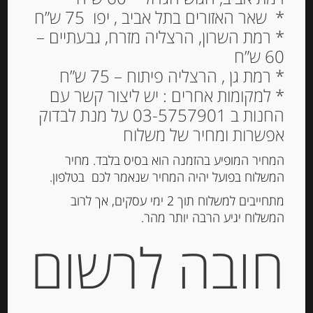
* שאר האזורים בתל אביב , יפו 75 ש”ח
* רמת השרון, הרצליה מזרח, גבעתיים –
60 ש”ח
נקטר אגסי וויליאם צרפתי
* רמת גן , הרצליה פיתוח – 75 ש”ח
מחבל ליאונז, 750 מ”ל
* למקומות אחרים : יש ליצור קשר עם
החנות ב 03-5757901 על מנת לבדוק
39.00
₪
אפשרות ומחיר של משלוח
מחיר ל 100 מ"ל : 5.20 ש"ח
המחיר המופיע בהזמנה הוא בסיס בלבד. מחיר
המשלוח בפועל יהיה המחיר שנאמר לכם בטלפון.
הוספה לסל
מתחייבים למשלוח תוך 2 ימי עסקים, אך לרוב
המשלוח יגיע הרבה יותר מהר.
חובה לרשום
מק"ט:
3760125980249
קטגוריה:
מיצים צרפתיים