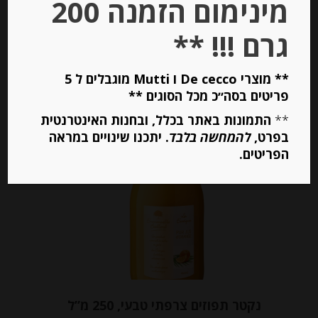
מינימום הזמנה 200
מחיר ל 100 מ"ל: 11.60 ש"ח
גרם !!! **
יחידות
** מוצרי De cecco ו Mutti מוגבלים ל 5
פריטים בסה״כ מכל הסוגים **
הוספה לסל
**
התמונות באתר בכלל, ובחנות האינטרנטית
בפרט,
להמחשה בלבד
. יתכנו שינויים במראה
הפריטים.
Out of
Stock
נקטר תפוזים צרפתי טבעי, 250 מ”ל