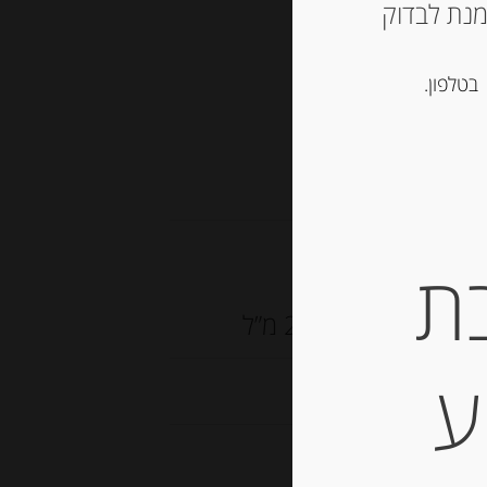
ש ליצור קשר עם החנות ב 03-5757901 על מנת לבדוק
סל
בטלפון.
צרפתיים
ת
פתי טבעי, 250 מ”ל
ע