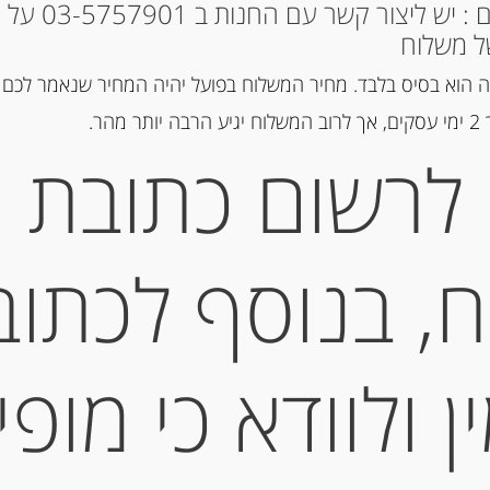
* למקומות אחרים : י
ל משלוח
הוספה ל
 הוא בסיס בלבד. מחיר המשלוח בפועל יהיה המחיר שנאמר לכם 
הר.
מק"ט:
3760125983073
לרשום כתובת
קטגוריות:
מוצרים חדשים
,
מיצים 
תיאור
, בנוסף לכתוב
נקטר אשכוליות אדומות צר
 ולוודא כי מופי
מידע נוסף