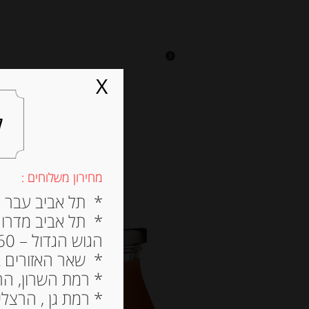
0
על אגתה
מסעדה
X
ל
מחירון משלוחים :
* תל אביב עבר הירק
* תל אביב מדרום ל
הגוש הגדול – 60 ש”ח
* שאר האזורים בתל א
* רמת השרון, הרצלי
* רמת גן , הרצליה פי