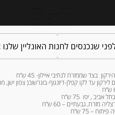
חנות אונליין
קייטרינג
ה
פני שנכנסים לחנות האונליין שלנו :
ון בצד שממזרח לנתיבי איילון- 45 ש”ח
ירקון עד לקו קפלן-דיזנגוף-בוגרשוב( צפון ישן, מרכ
מ”ל
29.00
₪
ביב , יפו 75 ש”ח
מחיר ל 100 מ"ל : 11.60 ש"ח
ה מזרח, גבעתיים – 60 ש”ח
תוח – 75 ש”ח