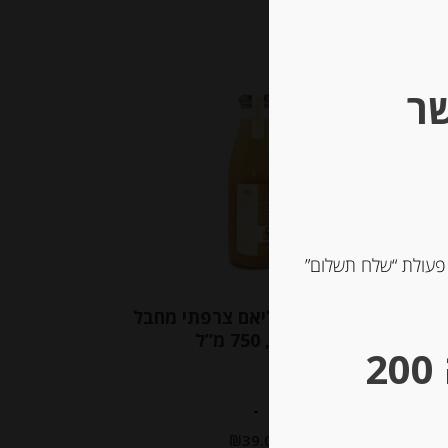
שר
 פעולת “שלח תשלום”
נקטר אגסי וויליאם צרפתי מחבל
ליאונז, 750 מ”ל
** גבינות במשקל – מינימום הזמנה 200
-
₪
39.00