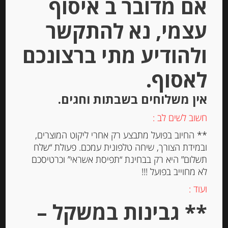
אם מדובר ב איסוף
עצמי, נא להתקשר
ולהודיע מתי ברצונכם
לאסוף.
אין משלוחים בשבתות וחגים.
חשוב לשים לב :
** החיוב בפועל מתבצע רק אחרי ליקוט המוצרים,
נקטר משמשים צרפתי, 750 מ”ל
ובמידת הצורך, שיחה טלפונית עמכם. פעולת “שלח
תשלום” היא רק בבחינת “תפיסת אשראי” וכרטיסכם
לא מחוייב בפועל !!!
ועוד :
-
** גבינות במשקל –
₪
35.00
מחיר ל 100 מ"ל: 4.67 ש"ח