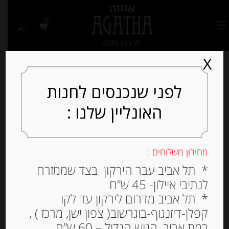
0
X
לפני שנכנסים לחנות
האונליין שלנו :
מחירון משלוחים :
* תל אביב עבר הירקון בצד שממזרח
לנתיבי איילון- 45 ש”ח
* תל אביב מדרום לירקון עד לקו
קפלן-דיזנגוף-בוגרשוב( צפון ישן, מרכז ) ,
רמת אביב, הגוש הגדול – 60 ש”ח