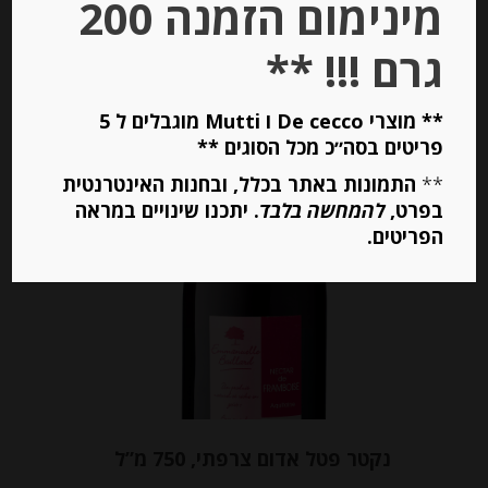
מינימום הזמנה 200
מחיר ל 100 מ"ל: 4.67 ש"ח
גרם !!! **
יחידות
** מוצרי De cecco ו Mutti מוגבלים ל 5
הוספה לסל
פריטים בסה״כ מכל הסוגים **
**
התמונות באתר בכלל, ובחנות האינטרנטית
בפרט,
להמחשה בלבד
. יתכנו שינויים במראה
הפריטים.
נקטר פטל אדום צרפתי, 750 מ”ל