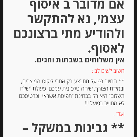
אם מדובר ב איסוף
עצמי, נא להתקשר
ולהודיע מתי ברצונכם
-
₪
49.00
מחיר ל 100 מ"ל: 6.54 ש"ח
לאסוף.
מחיר ל 100 מ"ל: 6.54 ש"ח
אין משלוחים בשבתות וחגים.
חשוב לשים לב :
יחידות
** החיוב בפועל מתבצע רק אחרי ליקוט המוצרים,
ובמידת הצורך, שיחה טלפונית עמכם. פעולת “שלח
הוספה לסל
תשלום” היא רק בבחינת “תפיסת אשראי” וכרטיסכם
לא מחוייב בפועל !!!
ועוד :
Out of
Stock
** גבינות במשקל –