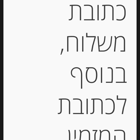
כתובת
29.00
₪
משלוח,
הוספה לסל
בנוסף
מק"ט:
3760125980324
קטגוריות:
מוצרים חדשים
,
מיצים צרפתיים
לכתובת
תיאור
מיץ טבעי מענבי שרדונה
המזמין
מחבל בורגון Emmanuelle
Baillard