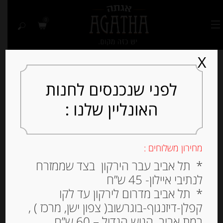
0
X
לפני שנכנסים לחנות
האונליין שלנו :
מחירון משלוחים :
* תל אביב עבר הירקון בצד שממזרח
לנתיבי איילון- 45 ש”ח
* תל אביב מדרום לירקון עד לקו
קפלן-דיזנגוף-בוגרשוב( צפון ישן, מרכז ) ,
רמת אביב, הגוש הגדול – 60 ש”ח