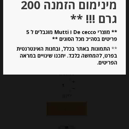
מינימום הזמנה 200
גרם !!! **
** מוצרי De cecco ו Mutti מוגבלים ל 5
נקטר דובדבני בר צרפתי, 750 מ”ל
פריטים בסה״כ מכל הסוגים **
**
התמונות באתר בכלל, ובחנות האינטרנטית
בפרט,
להמחשה בלבד
. יתכנו שינויים במראה
הפריטים.
-
₪
39.00
יחידות
הוספה לסל