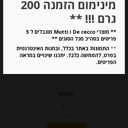
מינימום הזמנה 200
גרם !!! **
** מוצרי De cecco ו Mutti מוגבלים ל 5
פריטים בסה״כ מכל הסוגים **
**
התמונות באתר בכלל, ובחנות האינטרנטית
בפרט,
להמחשה בלבד
. יתכנו שינויים במראה
נקטר מיראבל צרפתי מחבל לוראן, 750
הפריטים.
מ”ל
-
₪
39.00
יחידות