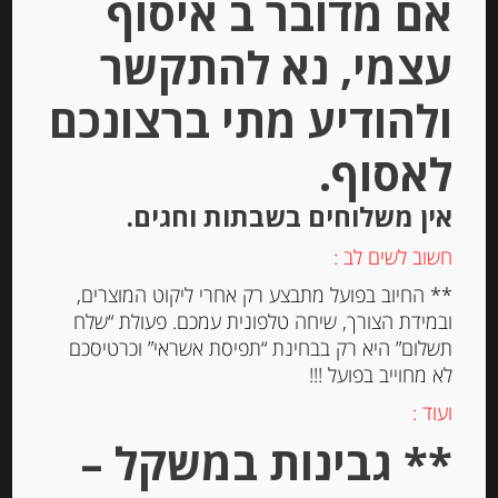
אם מדובר ב איסוף
עצמי, נא להתקשר
נקטר צרפתי טבעי מענבי מוסקט, 750
ולהודיע מתי ברצונכם
מ”ל
לאסוף.
-
אין משלוחים בשבתות וחגים.
₪
49.00
מחיר ל 100 מ"ל: 6.54 ש"ח
חשוב לשים לב :
מחיר ל 100 מ"ל: 6.54 ש"ח
** החיוב בפועל מתבצע רק אחרי ליקוט המוצרים,
ובמידת הצורך, שיחה טלפונית עמכם. פעולת “שלח
תשלום” היא רק בבחינת “תפיסת אשראי” וכרטיסכם
יחידות
לא מחוייב בפועל !!!
הוספה לסל
ועוד :
** גבינות במשקל –