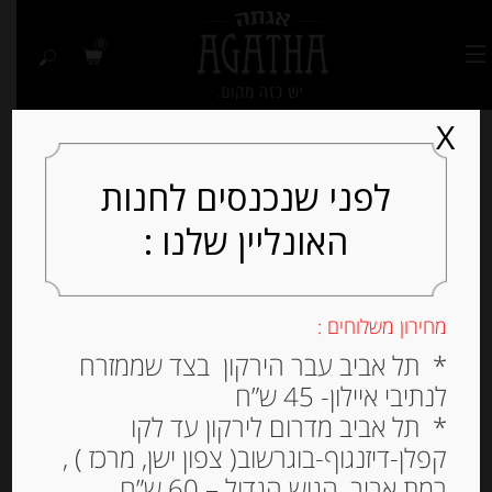
0
X
לפני שנכנסים לחנות
האונליין שלנו :
מחירון משלוחים :
* תל אביב עבר הירקון בצד שממזרח
לנתיבי איילון- 45 ש”ח
* תל אביב מדרום לירקון עד לקו
קפלן-דיזנגוף-בוגרשוב( צפון ישן, מרכז ) ,
רמת אביב, הגוש הגדול – 60 ש”ח