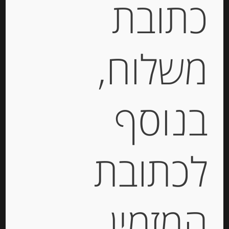
כתובת
נקטר קאסיס דה בורגון
צרפתי, 750 מ”ל
39.00
₪
משלוח,
מחיר ל 100 מ"ל: 5.20 ש"ח
בנוסף
הוספה לסל
מק"ט:
3760125980003
לכתובת
קטגוריות:
מוצרים חדשים
,
מיצים צרפתיים
תיאור
המזמין
נקטר קאסיס דה