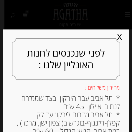
0
X
לפני שנכנסים לחנות
האונליין שלנו :
מחירון משלוחים :
* תל אביב עבר הירקון בצד שממזרח
לנתיבי איילון- 45 ש”ח
* תל אביב מדרום לירקון עד לקו
קפלן-דיזנגוף-בוגרשוב( צפון ישן, מרכז ) ,
רמת אביב, הגוש הגדול – 60 ש”ח