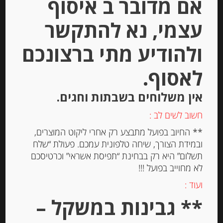
אם מדובר ב איסוף
הוספה לסל
עצמי, נא להתקשר
ולהודיע מתי ברצונכם
לאסוף.
אין משלוחים בשבתות וחגים.
חשוב לשים לב :
** החיוב בפועל מתבצע רק אחרי ליקוט המוצרים,
ובמידת הצורך, שיחה טלפונית עמכם. פעולת “שלח
תשלום” היא רק בבחינת “תפיסת אשראי” וכרטיסכם
פילה אנשובי בשמן זית עם צלפים
לא מחוייב בפועל !!!
“Agostino Recca”
ועוד :
** גבינות במשקל –
-
₪
36.00