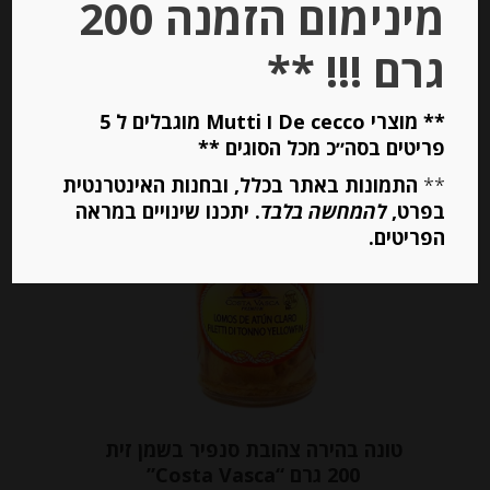
מינימום הזמנה 200
גרם !!! **
יחידות
** מוצרי De cecco ו Mutti מוגבלים ל 5
הוספה לסל
פריטים בסה״כ מכל הסוגים **
**
התמונות באתר בכלל, ובחנות האינטרנטית
בפרט,
להמחשה בלבד
. יתכנו שינויים במראה
Out of
הפריטים.
Stock
טונה בהירה צהובת סנפיר בשמן זית
200 גרם “Costa Vasca”