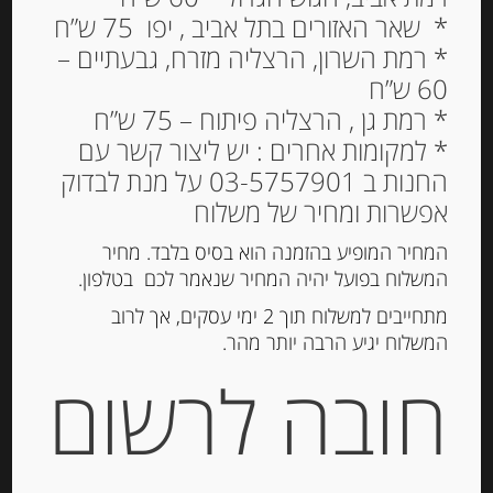
* שאר האזורים בתל אביב , יפו 75 ש”ח
* רמת השרון, הרצליה מזרח, גבעתיים –
60 ש”ח
* רמת גן , הרצליה פיתוח – 75 ש”ח
סלמון אדום SOCKEYE במי
* למקומות אחרים : יש ליצור קשר עם
מלח 120 גרם
החנות ב 03-5757901 על מנת לבדוק
“Olasagasti”
אפשרות ומחיר של משלוח
44.00
₪
המחיר המופיע בהזמנה הוא בסיס בלבד. מחיר
מחיר ל 100 גרם: 36.67 ש"ח
המשלוח בפועל יהיה המחיר שנאמר לכם בטלפון.
מתחייבים למשלוח תוך 2 ימי עסקים, אך לרוב
המשלוח יגיע הרבה יותר מהר.
הוספה לסל
חובה לרשום
מק"ט:
8425147990342
קטגוריות:
דגים מעושנים ושימורי דגים
,
מוצרים