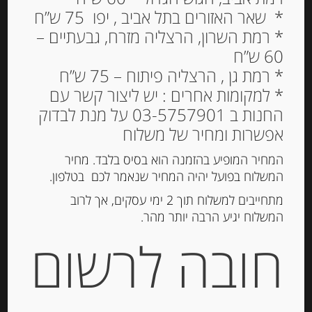
* שאר האזורים בתל אביב , יפו 75 ש”ח
סלסילת קש מרופדת בד
* רמת השרון, הרצליה מזרח, גבעתיים –
משובץ אדום-לבן
60 ש”ח
* רמת גן , הרצליה פיתוח – 75 ש”ח
70.00
₪
* למקומות אחרים : יש ליצור קשר עם
החנות ב 03-5757901 על מנת לבדוק
אפשרות ומחיר של משלוח
הוספה לסל
המחיר המופיע בהזמנה הוא בסיס בלבד. מחיר
המשלוח בפועל יהיה המחיר שנאמר לכם בטלפון.
מק"ט:
290018241998
מתחייבים למשלוח תוך 2 ימי עסקים, אך לרוב
המשלוח יגיע הרבה יותר מהר.
קטגוריה:
מארזים ופלטות
חובה לרשום
תיאור