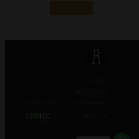
הוספה לסל
תקנון האתר
הצהרת נגישות
האתר עוצב ונבנה ע”י –
דיגיטל אקספרס מרקטינג
תקשורת מותג –