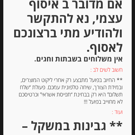
אם מדובר ב איסוף
עצמי, נא להתקשר
פלטת גבינות לאירוח, 600 גרם
ולהודיע מתי ברצונכם
לאסוף.
-
₪
245.00
אין משלוחים בשבתות וחגים.
חשוב לשים לב :
יחידות
** החיוב בפועל מתבצע רק אחרי ליקוט המוצרים,
ובמידת הצורך, שיחה טלפונית עמכם. פעולת “שלח
הוספה לסל
תשלום” היא רק בבחינת “תפיסת אשראי” וכרטיסכם
לא מחוייב בפועל !!!
ועוד :
** גבינות במשקל –