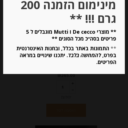
מינימום הזמנה 200
גרם !!! **
** מוצרי De cecco ו Mutti מוגבלים ל 5
פריטים בסה״כ מכל הסוגים **
פלטה מעורבת גבינות ונקניקים לאירוח
400 גר
**
התמונות באתר בכלל, ובחנות האינטרנטית
בפרט,
להמחשה בלבד
. יתכנו שינויים במראה
הפריטים.
-
₪
265.00
יחידות
הוספה לסל