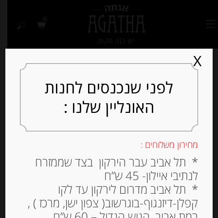
0
X
לפני שנכנסים לחנות
האונליין שלנו :
מחירון משלוחים :
* תל אביב עבר הירקון בצד שממזרח
לנתיבי איילון- 45 ש”ח
* תל אביב מדרום לירקון עד לקו
קפלן-דיזנגוף-בוגרשוב( צפון ישן, מרכז ) ,
רמת אביב, הגוש הגדול – 60 ש”ח