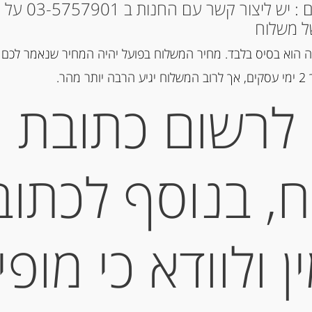
* למקומות אחרים : י
ל משלוח
מק"ט:
8003375000400
 הוא בסיס בלבד. מחיר המשלוח בפועל יהיה המחיר שנאמר לכם 
קטגוריות:
דגים מעושנים ושימורי 
הר.
תגיות:
אנשובי
,
סרדינים
לרשום כתובת
תיאור
, בנוסף לכתוב
סרדינים איטלקים 100 גרם ברוטב עגבניות חריף של POLLASTRINI
מידע נוסף
 ולוודא כי מופי