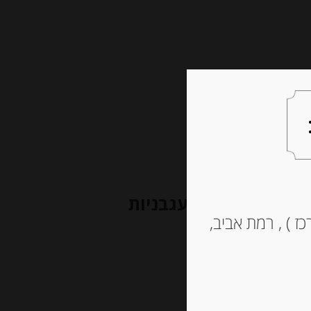
צעות למתנה
צרו קשר
סרדינים איטלקים 100 גרם ברוטב עגבניות
ז ) , רמת אביב,