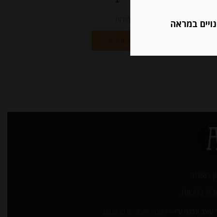
יחידות
נויים במראה
הוספה לסל
ן האתר
ת נגישות
עוצב ונבנה ע”י –
דיגיטל אקספרס מרקטינג