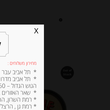
0
על אגתה
מסעדה
X
ל
מחירון משלוחים :
* תל אביב עבר הירק
Out of
Stock
* תל אביב מדרום ל
הגוש הגדול – 60 ש”ח
* שאר האזורים בתל א
* רמת השרון, הרצלי
* רמת גן , הרצליה פי