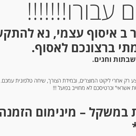
עבורו!!!!!!!
Out of
Stock
 ב איסוף עצמי, נא להתק
מתי ברצונכם לאסוף.
שבתות וחגים.
ע רק אחרי ליקוט המוצרים, ובמידת הצורך, שיחה טלפונית עמכם.
פילה טונה לבנה בשמן זית 190
פילה אנשובי בשמן זית בתו
 אשראי” וכרטיסכם לא מחוייב בפועל !!!
גרם “Olasagasti”
צלפים 40 גרם “Rizzoli”
-
-
₪
19.00
₪
50.00