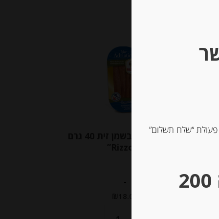
Out of
Stock
שר
 פעולת “שלח תשלום”
ספת
פילה אנשובי בשמן זית 40 גרם
“Rizzoli”
** גבינות במשקל – מינימום הזמנה 200
-
₪
18.00