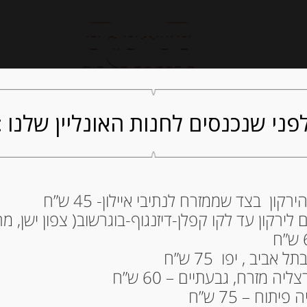
חנות אונליין
קייטרינג
ה
פני שנכנסים לחנות האונליין שלנו :
ון בצד שממזרח לנתיבי איילון- 45 ש”ח
ירקון עד לקו קפלן-דיזנגוף-בוגרשוב( צפון ישן, מרכ
חריף של POLLASTRINI
23.00
₪
ביב , יפו 75 ש”ח
מחיר ל 100 גרם: 23.00 ש"ח
ה מזרח, גבעתיים – 60 ש”ח
תוח – 75 ש”ח
המלאי אזל