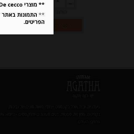
מחיר ל 100מ"ל : 26.32 ש"ח
** מוצרי De cecco ו Mutti מוגבלים ל 5 פריטים בסה״כ מכל הסוגים **
יחידות
**
התמונות באתר ב
הפריטים.
הוספה לסל
מעדנייה ובית אוכל בקונספט ייחודי. מאות סוגים של גבינות,
נקניקים, שמן זית, פסטות, דגים מעושנים ודליקטסים - בייבוא איש
מרחבי העולם.‎