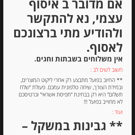
אם מדובר ב איסוף
Stock
עצמי, נא להתקשר
ולהודיע מתי ברצונכם
לאסוף.
פילה אנשובי בשמן זית “Agostino
Recca”
אין משלוחים בשבתות וחגים.
חשוב לשים לב :
-
** החיוב בפועל מתבצע רק אחרי ליקוט המוצרים,
₪
25.00
ובמידת הצורך, שיחה טלפונית עמכם. פעולת “שלח
תשלום” היא רק בבחינת “תפיסת אשראי” וכרטיסכם
לא מחוייב בפועל !!!
יחידות
ועוד :
** גבינות במשקל –
הוספה לסל