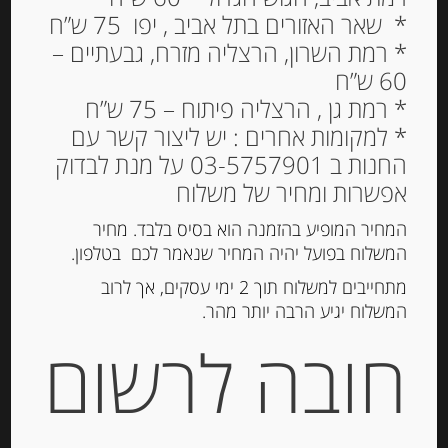
* שאר האזורים בתל אביב , יפו 75 ש”ח
* רמת השרון, הרצליה מזרח, גבעתיים –
60 ש”ח
סרדינים איטלקים 120 גרם
* רמת גן , הרצליה פיתוח – 75 ש”ח
בשמ”ז של RIO MARE
* למקומות אחרים : יש ליצור קשר עם
החנות ב 03-5757901 על מנת לבדוק
18.00
₪
אפשרות ומחיר של משלוח
מחיר ל 100 גרם: 15.00 ש"ח
המחיר המופיע בהזמנה הוא בסיס בלבד. מחיר
המלאי אזל
המשלוח בפועל יהיה המחיר שנאמר לכם בטלפון.
מתחייבים למשלוח תוך 2 ימי עסקים, אך לרוב
מק"ט:
8004030010000
המשלוח יגיע הרבה יותר מהר.
קטגוריות:
דגים מעושנים ושימורי דגים
,
מוצרים
חובה לרשום
חדשים
תגיות:
אנשובי
,
סרדינים