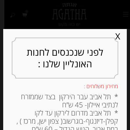
0
X
לפני שנכנסים לחנות
האונליין שלנו :
Out of
Stock
מחירון משלוחים :
* תל אביב עבר הירקון בצד שממזרח
לנתיבי איילון- 45 ש”ח
* תל אביב מדרום לירקון עד לקו
קפלן-דיזנגוף-בוגרשוב( צפון ישן, מרכז ) ,
רמת אביב, הגוש הגדול – 60 ש”ח