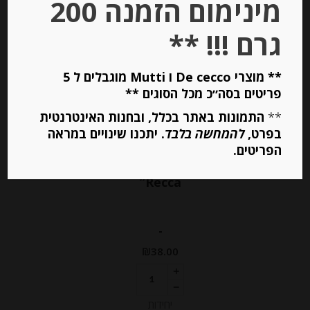
מינימום הזמנה 200
גרם !!! **
** מוצרי De cecco ו Mutti מוגבלים ל 5
פריטים בסה״כ מכל הסוגים **
**
התמונות באתר בכלל, ובחנות האינטרנטית
בפרט,
להמחשה בלבד
. יתכנו שינויים במראה
הפריטים.
פילה אנשובי בשמן זית “Agostino
Recca”
-
₪
38.00
יחידות