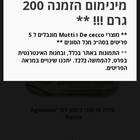
מינימום הזמנה 200
גרם !!! **
יחידות
הוספה לסל
** מוצרי De cecco ו Mutti מוגבלים ל 5
פריטים בסה״כ מכל הסוגים **
**
התמונות באתר בכלל, ובחנות האינטרנטית
Out of
בפרט,
להמחשה בלבד
. יתכנו שינויים במראה
Stock
הפריטים.
פילה אנשובי בשמן זית “Agostino
Recca”
-