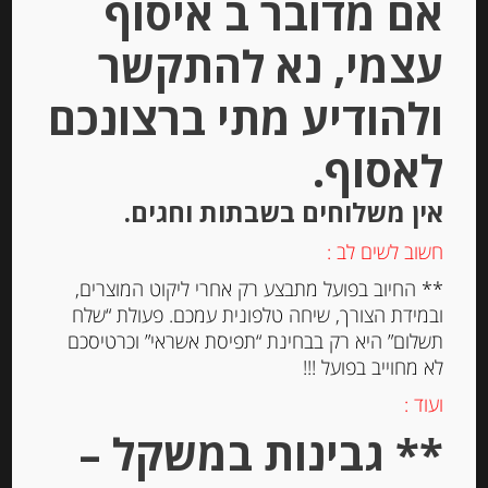
אם מדובר ב איסוף
עצמי, נא להתקשר
ולהודיע מתי ברצונכם
לאסוף.
אין משלוחים בשבתות וחגים.
חשוב לשים לב :
פילה טונה לבנה בשמן זית 190 גרם
** החיוב בפועל מתבצע רק אחרי ליקוט המוצרים,
“Olasagasti”
ובמידת הצורך, שיחה טלפונית עמכם. פעולת “שלח
תשלום” היא רק בבחינת “תפיסת אשראי” וכרטיסכם
לא מחוייב בפועל !!!
-
ועוד :
₪
50.00
מחיר ל 100מ"ל : 26.32 ש"ח
** גבינות במשקל –
מחיר ל 100מ"ל : 26.32 ש"ח