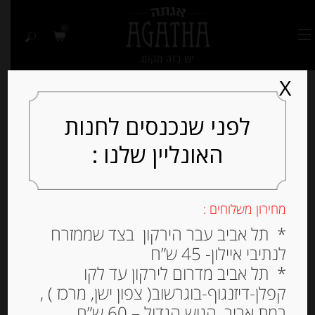
0
X
לפני שנכנסים לחנות
האונליין שלנו :
Out of
Stock
מחירון משלוחים :
* תל אביב עבר הירקון בצד שממזרח
לנתיבי איילון- 45 ש”ח
* תל אביב מדרום לירקון עד לקו
קפלן-דיזנגוף-בוגרשוב( צפון ישן, מרכז ) ,
רמת אביב, הגוש הגדול – 60 ש”ח