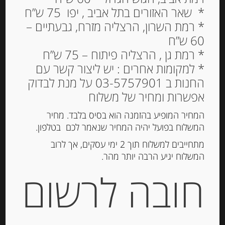
* שאר האזורים בתל אביב , יפו 75 ש”ח
* רמת השרון, הרצליה מזרח, גבעתיים –
60 ש”ח
* רמת גן , הרצליה פיתוח – 75 ש”ח
סרדינים בשמן זית 16-20 יח’
* למקומות אחרים : יש ליצור קשר עם
130 גרם RAMON PEÑA
החנות ב 03-5757901 על מנת לבדוק
אפשרות ומחיר של משלוח
37.00
₪
המחיר המופיע בהזמנה הוא בסיס בלבד. מחיר
מחיר ל 100 גרם: 32.18 ש"ח
המשלוח בפועל יהיה המחיר שנאמר לכם בטלפון.
המלאי אזל
מתחייבים למשלוח תוך 2 ימי עסקים, אך לרוב
המשלוח יגיע הרבה יותר מהר.
חובה לרשום
מק"ט:
160769
קטגוריות:
דגים מעושנים ושימורי דגים
,
מוצרים
חדשים
תגיות:
טונה
,
פילה טונה לבנה