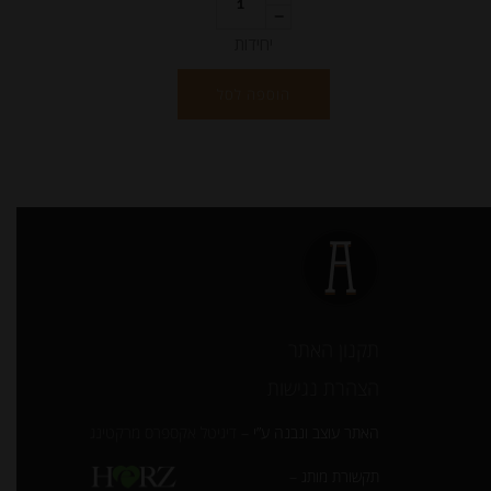
יחידות
הוספה לסל
תקנון האתר
הצהרת נגישות
האתר עוצב ונבנה ע”י –
דיגיטל אקספרס מרקטינג
תקשורת מותג –