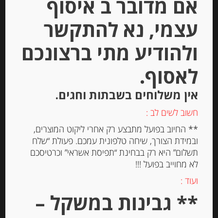
אם מדובר ב איסוף
עצמי, נא להתקשר
ולהודיע מתי ברצונכם
פילה אנשובי בשמן זית 90 גרם
“Rizzoli”
לאסוף.
אין משלוחים בשבתות וחגים.
-
חשוב לשים לב :
₪
33.00
** החיוב בפועל מתבצע רק אחרי ליקוט המוצרים,
ובמידת הצורך, שיחה טלפונית עמכם. פעולת “שלח
תשלום” היא רק בבחינת “תפיסת אשראי” וכרטיסכם
יחידות
לא מחוייב בפועל !!!
הוספה לסל
ועוד :
** גבינות במשקל –
Out of