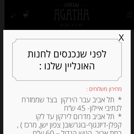
0
X
לפני שנכנסים לחנות
האונליין שלנו :
Out of
Stock
מחירון משלוחים :
* תל אביב עבר הירקון בצד שממזרח
לנתיבי איילון- 45 ש”ח
* תל אביב מדרום לירקון עד לקו
קפלן-דיזנגוף-בוגרשוב( צפון ישן, מרכז ) ,
רמת אביב, הגוש הגדול – 60 ש”ח