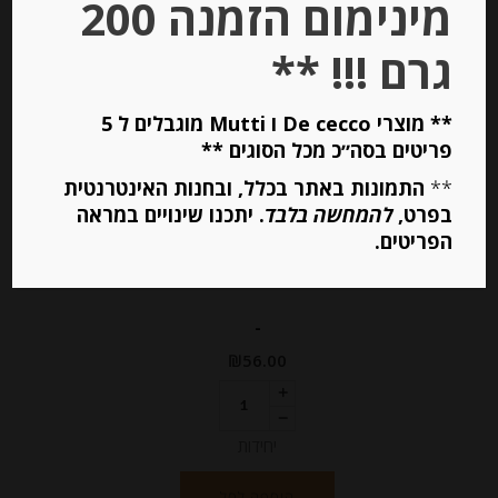
מינימום הזמנה 200
Stock
גרם !!! **
** מוצרי De cecco ו Mutti מוגבלים ל 5
פריטים בסה״כ מכל הסוגים **
**
התמונות באתר בכלל, ובחנות האינטרנטית
בפרט,
להמחשה בלבד
. יתכנו שינויים במראה
פילה אנשובי בשמן זית 150 גרם
הפריטים.
“Rizzoli”
-
₪
56.00
יחידות
הוספה לסל