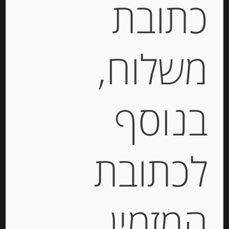
כתובת
France”
מידע נוסף
משלוח,
מוצרים קשורים
בנוסף
Out of
Stock
לכתובת
המזמין