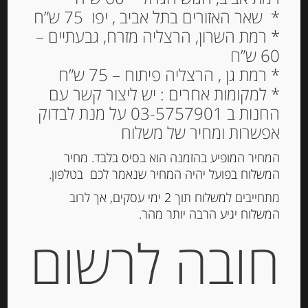
* שאר האזורים בתל אביב , יפו 75 ש”ח
סרדינים בשמן זית “Belle
* רמת השרון, הרצליה מזרח, גבעתיים –
France”
60 ש”ח
* רמת גן , הרצליה פיתוח – 75 ש”ח
22.00
₪
* למקומות אחרים : יש ליצור קשר עם
המלאי אזל
החנות ב 03-5757901 על מנת לבדוק
אפשרות ומחיר של משלוח
מק"ט:
3258563220114
המחיר המופיע בהזמנה הוא בסיס בלבד. מחיר
המשלוח בפועל יהיה המחיר שנאמר לכם בטלפון.
קטגוריה:
דגים מעושנים ושימורי דגים
תגית:
סרדינים
מתחייבים למשלוח תוך 2 ימי עסקים, אך לרוב
המשלוח יגיע הרבה יותר מהר.
חובה לרשום
תיאור
סרדינים בשמן זית “Belle