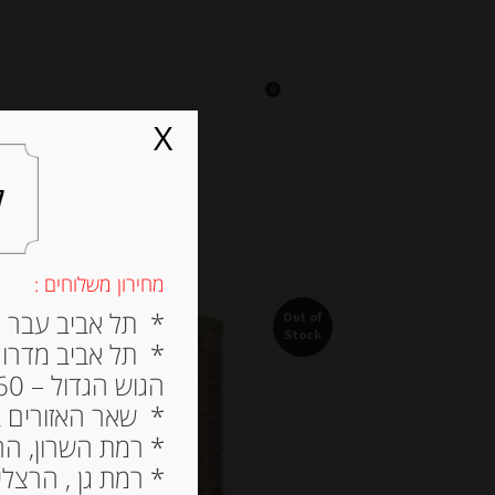
0
על אגתה
מסעדה
X
ל
מחירון משלוחים :
* תל אביב עבר הירק
Out of
Stock
* תל אביב מדרום ל
הגוש הגדול – 60 ש”ח
* שאר האזורים בתל א
* רמת השרון, הרצלי
* רמת גן , הרצליה פי