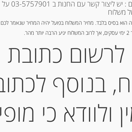
* למקומות אחרים : י
ל משלוח
מק"ט:
8001250009739
 הוא בסיס בלבד. מחיר המשלוח בפועל יהיה המחיר שנאמר לכם 
קטגוריות:
מוצרים חדשים
,
רטבים
הר.
ומוצרי MUTTI
לרשום כתובת
תיאור
, בנוסף לכתוב
עגבניות חתוכות דק 400 גרם DE CECCO POLPA A PEZZETTONI
מידע נוסף
 ולוודא כי מופי