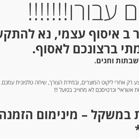
עבורו!!!!!!!
Out of
Stock
 ב איסוף עצמי, נא להתק
מתי ברצונכם לאסוף.
שבתות וחגים.
ע רק אחרי ליקוט המוצרים, ובמידת הצורך, שיחה טלפונית עמכם.
זרת לבנה פיקנטית
ממרח עגבניות מיובשות 190 גרם
 אשראי” וכרטיסכם לא מחוייב בפועל !!!
-
-
₪
26.00
₪
16.00
מחיר ל 100 גרם: 13.69 ש"ח