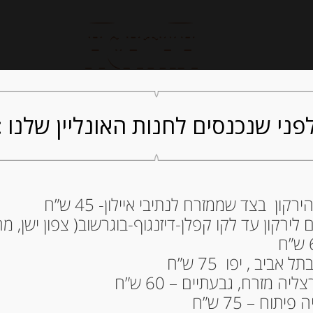
חנות אונליין
קייטרינג
ה
פני שנכנסים לחנות האונליין שלנו :
ון בצד שממזרח לנתיבי איילון- 45 ש”ח
ירקון עד לקו קפלן-דיזנגוף-בוגרשוב( צפון ישן, מרכ
 A PEZZETTONI
7.00
₪
ביב , יפו 75 ש”ח
מחיר ל 100 גרם: 1.25 ש"ח
ה מזרח, גבעתיים – 60 ש”ח
תוח – 75 ש”ח
המלאי אזל