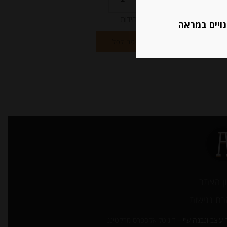
יחידות
נויים במראה
הוספה לסל
ן האתר
ת נגישות
עוצב ונבנה ע”י –
דיגיטל אקספרס מרקטינג