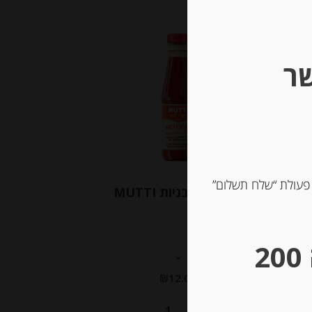
Out of
Stock
שר
 פעולת “שלח תשלום”
קטשופ עגבניות MUTTI
** גבינות במשקל – מינימום הזמנה 200
-
₪
12.00