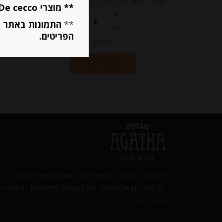
מחיר ל 100 גרם: 15.56 ש"ח
מחיר ל 100 גרם: 11.43 ש"ח
** מוצרי De cecco ו Mutti מוגבלים ל 5 פריטים בסה״כ מכל הסוגים **
**
התמונות באתר ב
הפריטים.
יחידות
הוספה לסל
מעדנייה ובית אוכל בקונספט ייחודי. מאות סוגים של גבינות,
נקניקים, שמן זית, פסטות, דגים מעושנים ודליקטסים - בייבוא איש
מרחבי העולם.‎