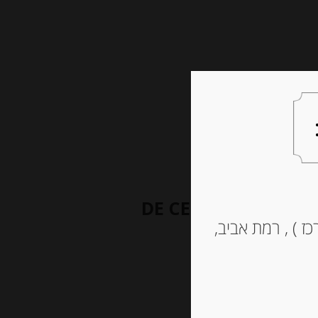
צעות למתנה
צרו קשר
עגבניות חתוכות דק 400 גרם DE CECCO
ז ) , רמת אביב,
POLPA