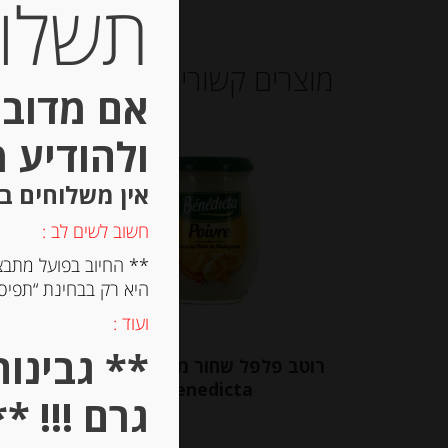
תשלום 
מוצרים קשורים
אם מדובר
ולהודיע 
Out of
Stock
אין משלוחים ב
חשוב לשים לב :
** החיוב בפועל מתבצ
היא רק בבחינת “תפיסת
ועוד :
רוטב פלפל שחור ממדאגאסקר
ממ
Benedicta
גרם !!! **