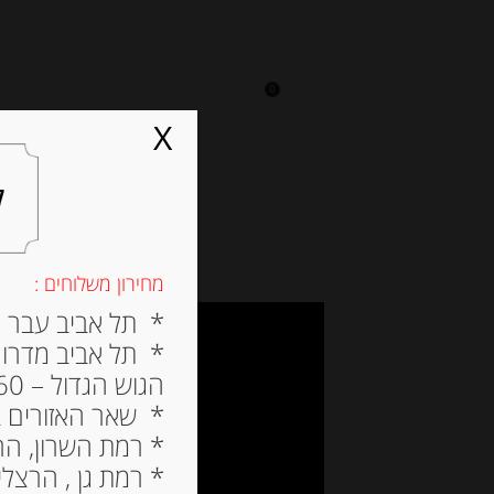
0
על אגתה
מסעדה
X
ל
מחירון משלוחים :
* תל אביב עבר הירק
* תל אביב מדרום ל
הגוש הגדול – 60 ש”ח
* שאר האזורים בתל א
* רמת השרון, הרצלי
* רמת גן , הרצליה פי