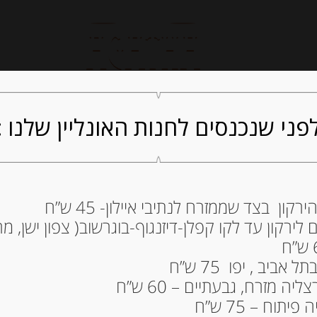
חנות אונליין
קייטרינג
ה
פני שנכנסים לחנות האונליין שלנו :
ון בצד שממזרח לנתיבי איילון- 45 ש”ח
ירקון עד לקו קפלן-דיזנגוף-בוגרשוב( צפון ישן, מרכ
PELATI INTERI
7.00
₪
ביב , יפו 75 ש”ח
מחיר ל 100 גרם: 1.75 ש"ח
ה מזרח, גבעתיים – 60 ש”ח
תוח – 75 ש”ח