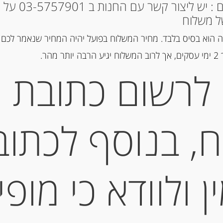
* למקומות אחרים : י
ל משלוח
הוספה ל
 הוא בסיס בלבד. מחיר המשלוח בפועל יהיה המחיר שנאמר לכם 
הר.
מק"ט:
8022583100115
לרשום כתובת
קטגוריות:
מוצרים חדשים
,
רטבים
ומוצרי MUTTI
, בנוסף לכתוב
תיאור
 ולוודא כי מופי
INTERI
מידע נוסף