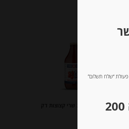
שר
Out of
Stock
 פעולת “שלח תשלום”
** גבינות במשקל – מינימום הזמנה 200
כז
רוטב עגבניות שרי קצוצות דק
ס 130 גרם