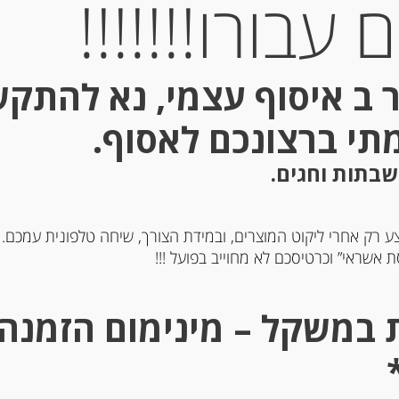
עבורו!!!!!!!
 ב איסוף עצמי, נא להתק
מתי ברצונכם לאסוף.
שבתות וחגים.
ע רק אחרי ליקוט המוצרים, ובמידת הצורך, שיחה טלפונית עמכם.
 אשראי” וכרטיסכם לא מחוייב בפועל !!!
רח אנשובי בשפופרת
שפורפרת רסק עגבניות מרו
“Olasagasti”
עם מלח 28 בריק
MUTTI DOPPIO
CONCENTRATO DI