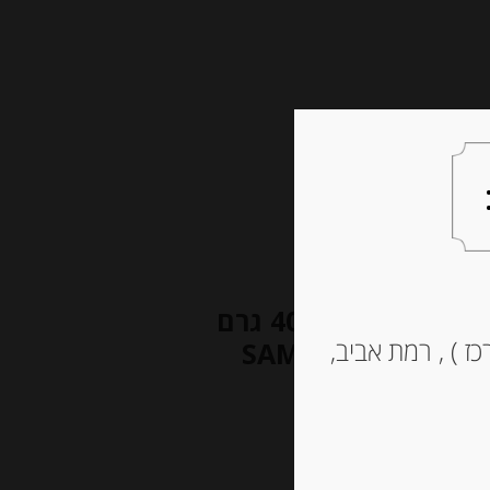
צעות למתנה
צרו קשר
עגבניות מקולפות, שלמות במיץ 400 גרם
ז ) , רמת אביב,
SAMMY POMODORI 