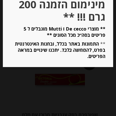
מינימום הזמנה 200
-
₪
36.00
גרם !!! **
יחידות
** מוצרי De cecco ו Mutti מוגבלים ל 5
פריטים בסה״כ מכל הסוגים **
הוספה לסל
**
התמונות באתר בכלל, ובחנות האינטרנטית
בפרט,
להמחשה בלבד
. יתכנו שינויים במראה
הפריטים.
Out of
Stock
שפורפרת רסק עגבניות מרוכז עם מלח