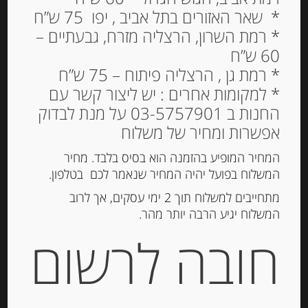
* שאר האזורים בתל אביב , יפו 75 ש”ח
* רמת השרון, הרצליה מזרח, גבעתיים –
60 ש”ח
עגבניות סאן מרזנו
* רמת גן , הרצליה פיתוח – 75 ש”ח
מקולפות, שלמות במיץ 400
* למקומות אחרים : יש ליצור קשר עם
גרם SAMMY POMODORO
החנות ב 03-5757901 על מנת לבדוק
SAN MARZANO
אפשרות ומחיר של משלוח
22.00
המחיר המופיע בהזמנה הוא בסיס בלבד. מחיר
₪
המשלוח בפועל יהיה המחיר שנאמר לכם בטלפון.
מחיר ל 100 גרם: 5.50 ש"ח
מתחייבים למשלוח תוך 2 ימי עסקים, אך לרוב
המשלוח יגיע הרבה יותר מהר.
חובה לרשום
הוספה לסל
מק"ט:
8022583100443