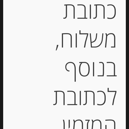
כתובת
קטגוריות:
מוצרים חדשים
,
רטבים וממרחים
,
שימורי
עגבניות , פסטות DE CECCO ומוצרי MUTTI
משלוח,
תיאור
עגבניות סאן מרזנו מקולפות, שלמות במיץ 400
בנוסף
גרם SAMMY POMODORO SAN MARZANO
מידע נוסף
לכתובת
מוצרים קשורים
המזמין