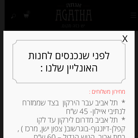
0
X
לפני שנכנסים לחנות
האונליין שלנו :
מחירון משלוחים :
* תל אביב עבר הירקון בצד שממזרח
לנתיבי איילון- 45 ש”ח
* תל אביב מדרום לירקון עד לקו
קפלן-דיזנגוף-בוגרשוב( צפון ישן, מרכז ) ,
רמת אביב, הגוש הגדול – 60 ש”ח