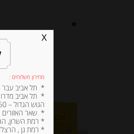
0
על אגתה
מסעדה
X
ל
מחירון משלוחים :
* תל אביב עבר הירק
* תל אביב מדרום ל
הגוש הגדול – 60 ש”ח
* שאר האזורים בתל א
* רמת השרון, הרצלי
* רמת גן , הרצליה פי