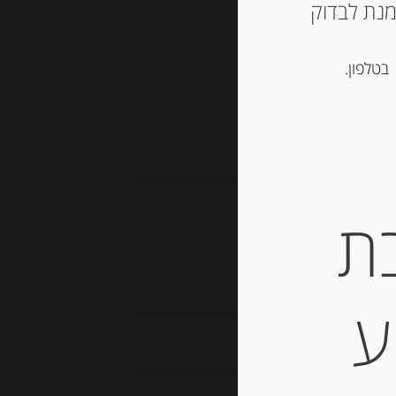
ש ליצור קשר עם החנות ב 03-5757901 על מנת לבדוק
סל
בטלפון.
, נוגט, עוגיות ומתוקים
ת
ע