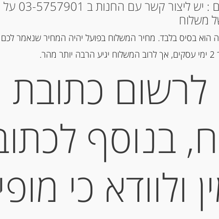
* למקומות אחרים : י
ל משלוח
הוספה ל
 הוא בסיס בלבד. מחיר המשלוח בפועל יהיה המחיר שנאמר לכם 
הר.
מק"ט:
8000404014476
לרשום כתובת
קטגוריות:
מוצרים חדשים
,
שוקולד
תיאור
, בנוסף לכתוב
עוגיות עם פיסטוק
Spiritosini
 ולוודא כי מופי
מידע נוסף