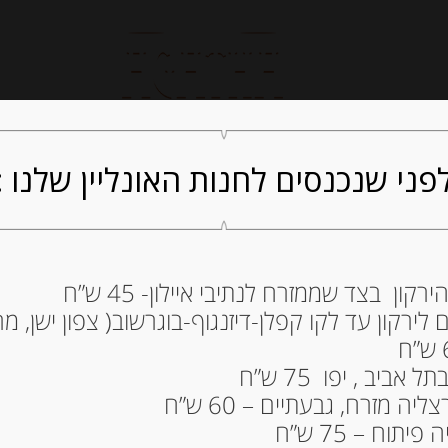
חנות אונליין
קייטרינג
ה
פני שנכנסים לחנות האונליין שלנו :
ון בצד שממזרח לנתיבי איילון- 45 ש”ח
ירקון עד לקו קפלן-דיזנגוף-בוגרשוב( צפון ישן, מרכ
Spiritosini
38.00
₪
ביב , יפו 75 ש”ח
מחיר ל 100 גרם: 15.20 ש"ח
ה מזרח, גבעתיים – 60 ש”ח
תוח – 75 ש”ח