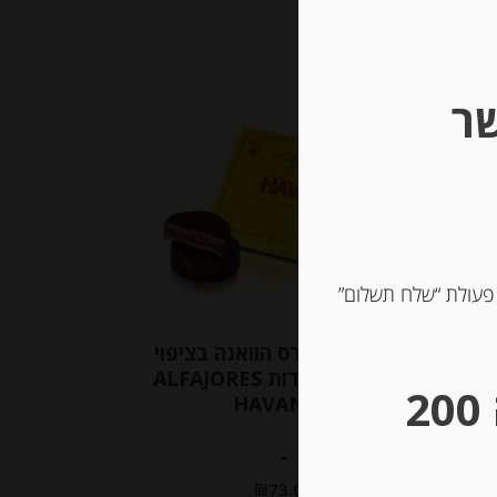
שר
 פעולת “שלח תשלום”
עוגיות אלפחורס הוואנה בציפוי
שוקולד, 6 יחידות ALFAJORES
** גבינות במשקל – מינימום הזמנה 200
HAVANNA
-
₪
73.00