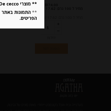
** מוצרי De cecco ו Mutti מוגבלים ל 5 פריטים בסה״כ מכל הסוגים **
₪
74.00
מחיר ל 100 גרם: 17.62 ש"ח
מחיר ל 100 גרם: 9.75 ש"ח
**
התמונות באתר ב
מחיר ל 100 גרם: 17.62 ש"ח
מחיר ל 100 גרם: 9.75 ש"ח
הפריטים.
יחידות
הוספה לסל
מעדנייה ובית אוכל בקונספט ייחודי. מאות סוגים של גבינות,
נקניקים, שמן זית, פסטות, דגים מעושנים ודליקטסים - בייבוא איש