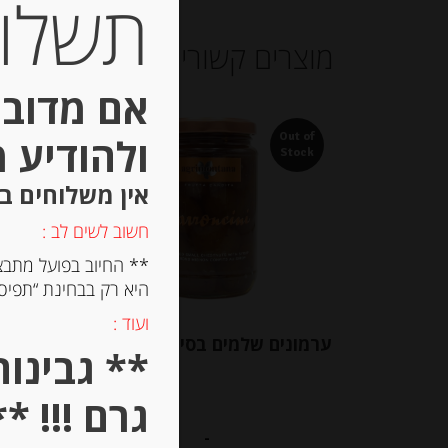
תשלום 
מוצרים קשורים
אם מדובר
ולהודיע 
Out of
Stock
אין משלוחים ב
חשוב לשים לב :
** החיוב בפועל מתבצ
היא רק בבחינת “תפיסת
ועוד :
ערמונים שלמים בסירופ 420 גרם
גרם !!! **
-