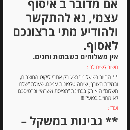
אם מדובר ב איסוף
הוספה לסל
עצמי, נא להתקשר
ולהודיע מתי ברצונכם
Out of
Stock
לאסוף.
אין משלוחים בשבתות וחגים.
חשוב לשים לב :
** החיוב בפועל מתבצע רק אחרי ליקוט המוצרים,
ובמידת הצורך, שיחה טלפונית עמכם. פעולת “שלח
תשלום” היא רק בבחינת “תפיסת אשראי” וכרטיסכם
נוגט רך מסורתי משקדי מרקונה
לא מחוייב בפועל !!!
ועוד :
** גבינות במשקל –
-