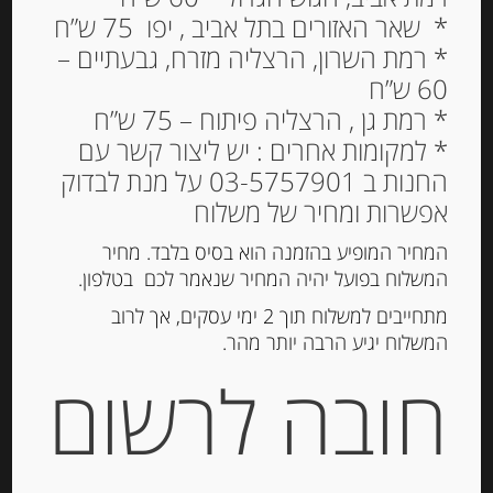
* שאר האזורים בתל אביב , יפו 75 ש”ח
* רמת השרון, הרצליה מזרח, גבעתיים –
60 ש”ח
* רמת גן , הרצליה פיתוח – 75 ש”ח
* למקומות אחרים : יש ליצור קשר עם
החנות ב 03-5757901 על מנת לבדוק
אפשרות ומחיר של משלוח
עוגיות עם פיסטוק
המחיר המופיע בהזמנה הוא בסיס בלבד. מחיר
Spiritosini
המשלוח בפועל יהיה המחיר שנאמר לכם בטלפון.
37.00
₪
מתחייבים למשלוח תוך 2 ימי עסקים, אך לרוב
מחיר ל 100 גרם:14.80 ש"ח
המשלוח יגיע הרבה יותר מהר.
חובה לרשום
המלאי אזל
מק"ט:
8000404005504
קטגוריה:
שוקולד, נוגט, עוגיות ומתוקים