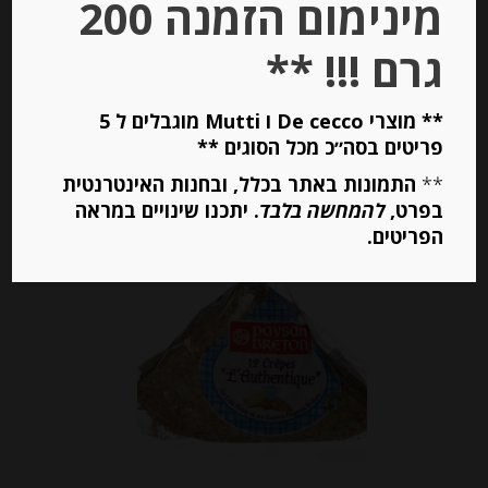
מינימום הזמנה 200
₪
54.00
מחיר ל 100 גרם: 32.67 ש"ח
גרם !!! **
מחיר ל 100 גרם: 32.67 ש"ח
** מוצרי De cecco ו Mutti מוגבלים ל 5
יחידות
פריטים בסה״כ מכל הסוגים **
**
התמונות באתר בכלל, ובחנות האינטרנטית
הוספה לסל
בפרט,
להמחשה בלבד
. יתכנו שינויים במראה
הפריטים.