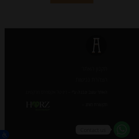
תקנון האתר
הצהרת נגישות
האתר עוצב ונבנה ע”י –
דיגיטל אקספרס מרקטינג
תקשורת מותג –
Contact us