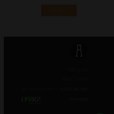
הוספה לסל
תקנון האתר
הצהרת נגישות
האתר עוצב ונבנה ע”י –
דיגיטל אקספרס מרקטינג
תקשורת מותג –