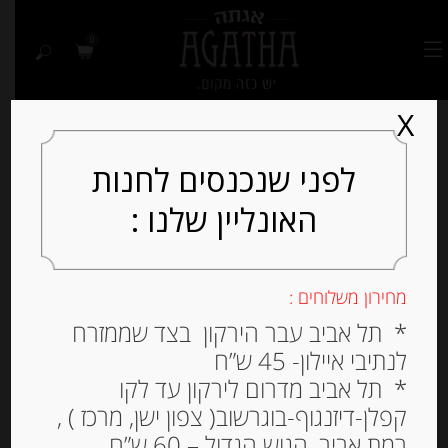
0
X
לפני שנכנסים לחנות
האונליין שלנו :
מחירון משלוחים :
* תל אביב עבר הירקון בצד שממזרח
לנתיבי איילון- 45 ש”ח
* תל אביב מדרום לירקון עד לקו
קפלן-דיזנגוף-בוגרשוב( צפון ישן, מרכז ) ,
רמת אביב, הגוש הגדול – 60 ש”ח