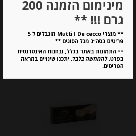
מינימום הזמנה 200
-
גרם !!! **
₪
41.00
מחיר ל 100 גרם: 11.09 ש"ח
מחיר ל 100 גרם: 11.09 ש"ח
** מוצרי De cecco ו Mutti מוגבלים ל 5
פריטים בסה״כ מכל הסוגים **
**
התמונות באתר בכלל, ובחנות האינטרנטית
יחידות
בפרט,
להמחשה בלבד
. יתכנו שינויים במראה
הפריטים.
הוספה לסל