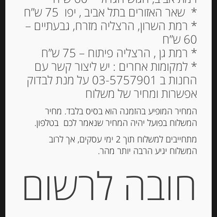
* שאר האזורים בתל אביב , יפו 75 ש”ח
* רמת השרון, הרצליה מזרח, גבעתיים –
60 ש”ח
* רמת גן , הרצליה פיתוח – 75 ש”ח
* למקומות אחרים : יש ליצור קשר עם
החנות ב 03-5757901 על מנת לבדוק
אפשרות ומחיר של משלוח
עוגיות עם שקדים וצימוקים
המחיר המופיע בהזמנה הוא בסיס בלבד. מחיר
Spiritosini
המשלוח בפועל יהיה המחיר שנאמר לכם בטלפון.
38.00
₪
מתחייבים למשלוח תוך 2 ימי עסקים, אך לרוב
מחיר ל 100 גרם:14.80 ש"ח
המשלוח יגיע הרבה יותר מהר.
חובה לרשום
הוספה לסל