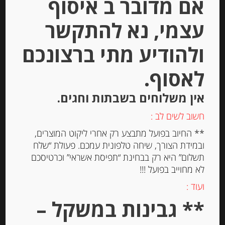
אם מדובר ב איסוף
עצמי, נא להתקשר
יחידות
הוספה לסל
ולהודיע מתי ברצונכם
לאסוף.
אין משלוחים בשבתות וחגים.
חשוב לשים לב :
** החיוב בפועל מתבצע רק אחרי ליקוט המוצרים,
ובמידת הצורך, שיחה טלפונית עמכם. פעולת “שלח
תשלום” היא רק בבחינת “תפיסת אשראי” וכרטיסכם
לא מחוייב בפועל !!!
ועוד :
קרפ ברטון צרפתי בטעם וניל Paysan
** גבינות במשקל –
Breton