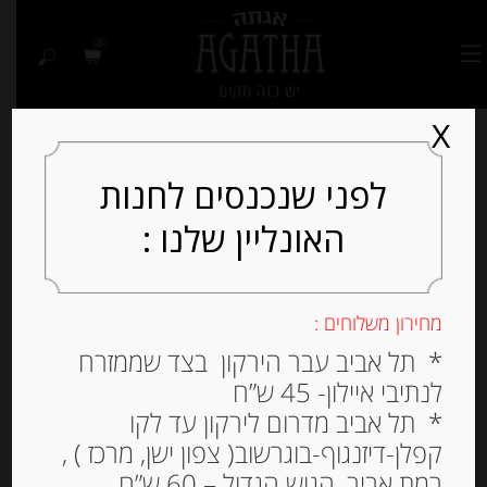
0
X
לפני שנכנסים לחנות
האונליין שלנו :
Out of
Stock
מחירון משלוחים :
* תל אביב עבר הירקון בצד שממזרח
לנתיבי איילון- 45 ש”ח
* תל אביב מדרום לירקון עד לקו
קפלן-דיזנגוף-בוגרשוב( צפון ישן, מרכז ) ,
רמת אביב, הגוש הגדול – 60 ש”ח