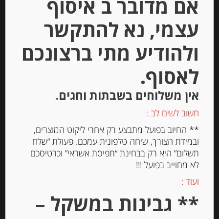
אם מדובר ב איסוף
יחידות
עצמי, נא להתקשר
הוספה לסל
ולהודיע מתי ברצונכם
לאסוף.
Out of
Stock
אין משלוחים בשבתות וחגים.
חשוב לשים לב :
** החיוב בפועל מתבצע רק אחרי ליקוט המוצרים,
ובמידת הצורך, שיחה טלפונית עמכם. פעולת “שלח
תשלום” היא רק בבחינת “תפיסת אשראי” וכרטיסכם
לא מחוייב בפועל !!!
ועוד :
עוגיות עם אגוזים Spiritosini
** גבינות במשקל –