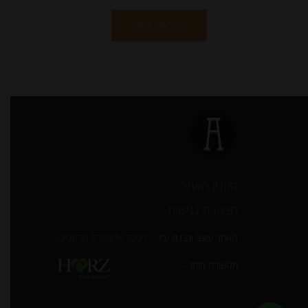
הוספה לסל
תקנון האתר
הצהרת נגישות
האתר עוצב ונבנה ע”י –
דיגיטל אקספרס מרקטינג
תקשורת מותג –