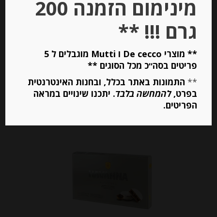
מינימום הזמנה 200
-
גרם !!! **
₪
37.00
מחיר ל 100 גרם:14.80 ש"ח
מחיר ל 100 גרם:14.80 ש"ח
** מוצרי De cecco ו Mutti מוגבלים ל 5
פריטים בסה״כ מכל הסוגים **
**
התמונות באתר בכלל, ובחנות האינטרנטית
יחידות
בפרט,
להמחשה בלבד
. יתכנו שינויים במראה
הפריטים.
הוספה לסל