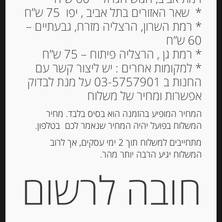
* שאר האזורים בתל אביב , יפו 75 ש”ח
* רמת השרון, הרצליה מזרח, גבעתיים –
60 ש”ח
עוגיות קנטוצ’י 200 גרם עם
* רמת גן , הרצליה פיתוח – 75 ש”ח
שוקולד CANTUCCI
* למקומות אחרים : יש ליצור קשר עם
D’ABRUZZO
החנות ב 03-5757901 על מנת לבדוק
CIOCCOLATO FONDENTE
אפשרות ומחיר של משלוח
29.00
₪
המחיר המופיע בהזמנה הוא בסיס בלבד. מחיר
המשלוח בפועל יהיה המחיר שנאמר לכם בטלפון.
מחיר ל 100 גרם: 14.50 ש"ח
מתחייבים למשלוח תוך 2 ימי עסקים, אך לרוב
המלאי אזל
המשלוח יגיע הרבה יותר מהר.
חובה לרשום
מק"ט:
23696002181
קטגוריות:
מוצרים חדשים
,
קרקרים, צנימים, גרסיני
,
שוקולד, נוגט, עוגיות ומתוקים