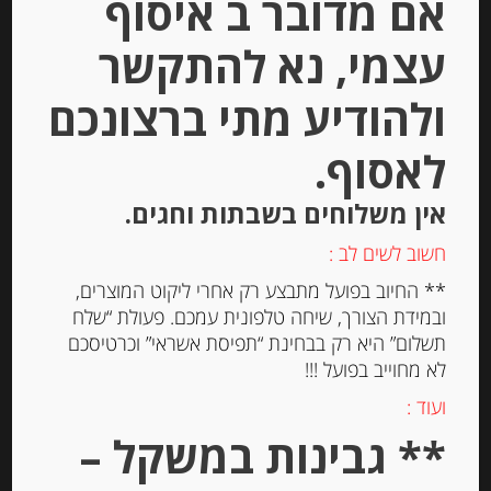
אם מדובר ב איסוף
עצמי, נא להתקשר
ולהודיע מתי ברצונכם
לאסוף.
אין משלוחים בשבתות וחגים.
נוגט קראנצ’י מסורתי משקדי מרקונה
חשוב לשים לב :
** החיוב בפועל מתבצע רק אחרי ליקוט המוצרים,
ובמידת הצורך, שיחה טלפונית עמכם. פעולת “שלח
תשלום” היא רק בבחינת “תפיסת אשראי” וכרטיסכם
-
לא מחוייב בפועל !!!
₪
49.00
מחיר ל 100 גרם: 32.67 ש"ח
ועוד :
** גבינות במשקל –
מחיר ל 100 גרם: 32.67 ש"ח