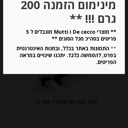
מינימום הזמנה 200
יחידות
גרם !!! **
הוספה לסל
** מוצרי De cecco ו Mutti מוגבלים ל 5
פריטים בסה״כ מכל הסוגים **
Out of
**
התמונות באתר בכלל, ובחנות האינטרנטית
Stock
בפרט,
להמחשה בלבד
. יתכנו שינויים במראה
הפריטים.
קוקו נוגט עם שוקולד 300 גר