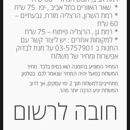
* שאר האזורים בתל אביב , יפו 75 ש”ח
* רמת השרון, הרצליה מזרח, גבעתיים –
60 ש”ח
* רמת גן , הרצליה פיתוח – 75 ש”ח
* למקומות אחרים : יש ליצור קשר עם
ערמונים שלמים בסירופ 420
החנות ב 03-5757901 על מנת לבדוק
גרם
אפשרות ומחיר של משלוח
74.00
₪
המחיר המופיע בהזמנה הוא בסיס בלבד. מחיר
מחיר ל 100 גרם: 17.62 ש"ח
המשלוח בפועל יהיה המחיר שנאמר לכם בטלפון.
המלאי אזל
מתחייבים למשלוח תוך 2 ימי עסקים, אך לרוב
המשלוח יגיע הרבה יותר מהר.
חובה לרשום
מק"ט:
8013999016374
קטגוריה:
שוקולד, נוגט, עוגיות ומתוקים