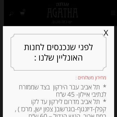
0
X
לפני שנכנסים לחנות
האונליין שלנו :
Out of
Stock
מחירון משלוחים :
* תל אביב עבר הירקון בצד שממזרח
לנתיבי איילון- 45 ש”ח
* תל אביב מדרום לירקון עד לקו
קפלן-דיזנגוף-בוגרשוב( צפון ישן, מרכז ) ,
רמת אביב, הגוש הגדול – 60 ש”ח