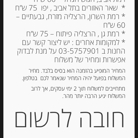
* שאר האזורים בתל אביב , יפו 75 ש”ח
* רמת השרון, הרצליה מזרח, גבעתיים –
60 ש”ח
ערמונים שלמים ספרדים
* רמת גן , הרצליה פיתוח – 75 ש”ח
250 גרם מזוגגים בסוכר עם
* למקומות אחרים : יש ליצור קשר עם
יין שרי MARRON GLACE
החנות ב 03-5757901 על מנת לבדוק
CUEVAS
אפשרות ומחיר של משלוח
135.00
₪
המחיר המופיע בהזמנה הוא בסיס בלבד. מחיר
המשלוח בפועל יהיה המחיר שנאמר לכם בטלפון.
מחיר ל 100 גרם: 54.00 ש"ח
מתחייבים למשלוח תוך 2 ימי עסקים, אך לרוב
המלאי אזל
המשלוח יגיע הרבה יותר מהר.
חובה לרשום
מק"ט:
8414386000127
קטגוריה:
שוקולד, נוגט, עוגיות ומתוקים