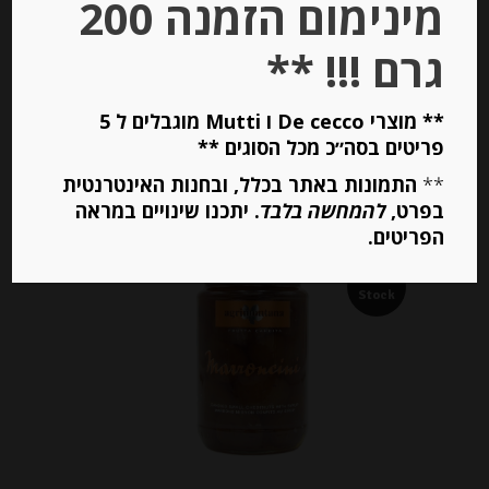
מינימום הזמנה 200
₪
135.00
מחיר ל 100 גרם: 29.60 ש"ח
גרם !!! **
מחיר ל 100 גרם: 29.60 ש"ח
** מוצרי De cecco ו Mutti מוגבלים ל 5
יחידות
פריטים בסה״כ מכל הסוגים **
**
התמונות באתר בכלל, ובחנות האינטרנטית
הוספה לסל
בפרט,
להמחשה בלבד
. יתכנו שינויים במראה
הפריטים.
Out of
Stock