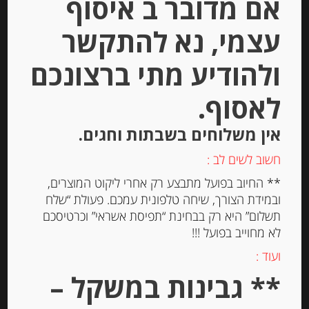
אם מדובר ב איסוף
הוספה לסל
עצמי, נא להתקשר
ולהודיע מתי ברצונכם
לאסוף.
אין משלוחים בשבתות וחגים.
חשוב לשים לב :
** החיוב בפועל מתבצע רק אחרי ליקוט המוצרים,
ובמידת הצורך, שיחה טלפונית עמכם. פעולת “שלח
תשלום” היא רק בבחינת “תפיסת אשראי” וכרטיסכם
קוניטוס הוואנה אריזת מיקס, ציפוי
לא מחוייב בפועל !!!
שוקולד ושוקולד לבן. 12 יחידות.
ועוד :
Havanna Havannets
** גבינות במשקל –
-