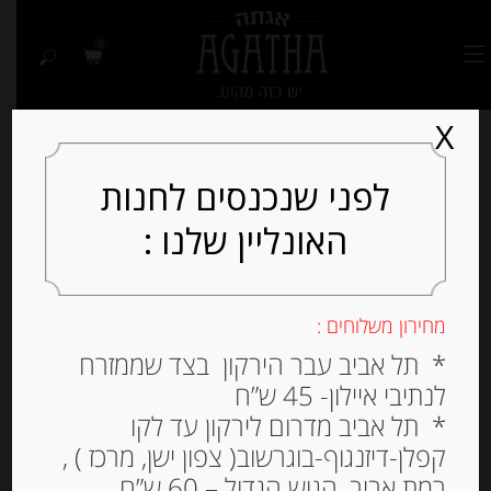
0
X
לפני שנכנסים לחנות
האונליין שלנו :
Out of
Stock
מחירון משלוחים :
* תל אביב עבר הירקון בצד שממזרח
לנתיבי איילון- 45 ש”ח
* תל אביב מדרום לירקון עד לקו
קפלן-דיזנגוף-בוגרשוב( צפון ישן, מרכז ) ,
רמת אביב, הגוש הגדול – 60 ש”ח