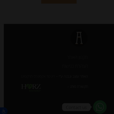
תקנון האתר
הצהרת נגישות
האתר עוצב ונבנה ע”י –
דיגיטל אקספרס מרקטינג
תקשורת מותג –
Contact us