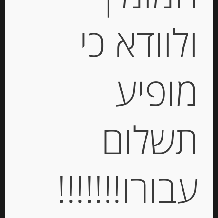
ולוודא כי
מופיע
פסטה סמולינה מקמח דורום דיונון שחור
calamarata-nero-seppia
תשלום
-
₪
19.00
מחיר ל 100 גרם: 3.80 ש"ח
עבורו!!!!!!!
מחיר ל 100 גרם: 3.80 ש"ח
יחידות