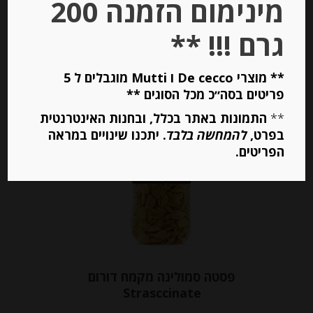
מינימום הזמנה 200
גרם !!! **
יחידות
הוספה לסל
** מוצרי De cecco ו Mutti מוגבלים ל 5
פריטים בסה״כ מכל הסוגים **
**
התמונות באתר בכלל, ובחנות האינטרנטית
בפרט,
להמחשה בלבד
. יתכנו שינויים במראה
Out of
Stock
הפריטים.
פסטה סמולינה מקמח דורום
Strasccinate