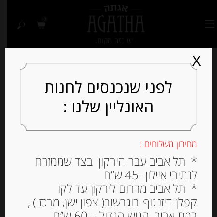
0
X
לפני שנכנסים לחנות
האונליין שלנו :
Out of
Stock
מחירון משלוחים :
* תל אביב עבר הירקון בצד שממזרח
לנתיבי איילון- 45 ש”ח
* תל אביב מדרום לירקון עד לקו
קפלן-דיזנגוף-בוגרשוב( צפון ישן, מרכז ) ,
רמת אביב, הגוש הגדול – 60 ש”ח