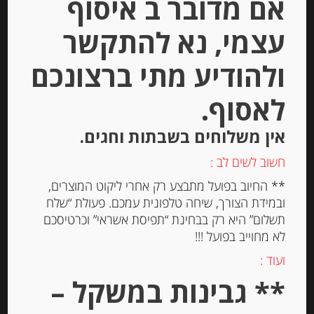
אם מדובר ב איסוף
הוספה לסל
עצמי, נא להתקשר
ולהודיע מתי ברצונכם
Out of
Stock
לאסוף.
אין משלוחים בשבתות וחגים.
חשוב לשים לב :
** החיוב בפועל מתבצע רק אחרי ליקוט המוצרים,
ובמידת הצורך, שיחה טלפונית עמכם. פעולת “שלח
פסטה סמולינה מקמח דורום
תשלום” היא רק בבחינת “תפיסת אשראי” וכרטיסכם
Torchietti
לא מחוייב בפועל !!!
ועוד :
** גבינות במשקל –
-
₪
19.00