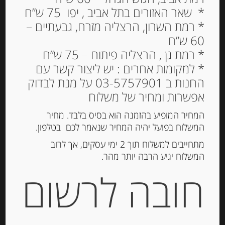
* שאר האזורים בתל אביב , יפו 75 ש”ח
* רמת השרון, הרצליה מזרח, גבעתיים –
60 ש”ח
* רמת גן , הרצליה פיתוח – 75 ש”ח
* למקומות אחרים : יש ליצור קשר עם
קווארי במילוי פיקורינו
החנות ב 03-5757901 על מנת לבדוק
ובזיליקום, 500 גרם
אפשרות ומחיר של משלוח
56.00
₪
המחיר המופיע בהזמנה הוא בסיס בלבד. מחיר
מחיר ל 100 גרם: 11.20 ש"ח
המשלוח בפועל יהיה המחיר שנאמר לכם בטלפון.
המלאי אזל
מתחייבים למשלוח תוך 2 ימי עסקים, אך לרוב
המשלוח יגיע הרבה יותר מהר.
חובה לרשום
מק"ט:
8002367011219
קטגוריות:
פסטה ואורז
,
פסטה טריה