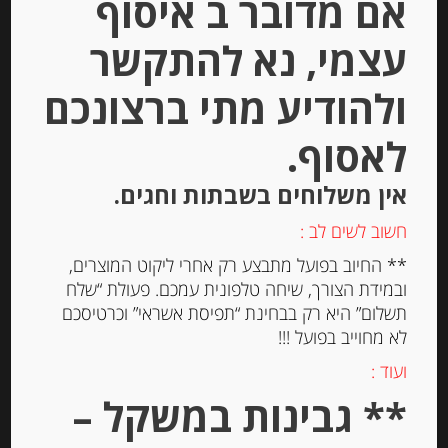
אם מדובר ב איסוף
עצמי, נא להתקשר
יחידות
ולהודיע מתי ברצונכם
הוספה לסל
לאסוף.
Out of
אין משלוחים בשבתות וחגים.
Stock
חשוב לשים לב :
** החיוב בפועל מתבצע רק אחרי ליקוט המוצרים,
ובמידת הצורך, שיחה טלפונית עמכם. פעולת “שלח
תשלום” היא רק בבחינת “תפיסת אשראי” וכרטיסכם
לא מחוייב בפועל !!!
ועוד :
פסטה סמולינה מקמח דורום TERRE
** גבינות במשקל –
SCELTE FUSILLI AL FERRETTO