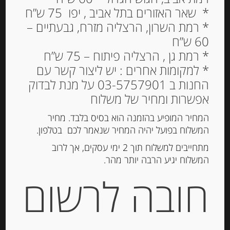
* שאר האזורים בתל אביב , יפו 75 ש”ח
* רמת השרון, הרצליה מזרח, גבעתיים –
60 ש”ח
* רמת גן , הרצליה פיתוח – 75 ש”ח
פגוטיני במילוי שפק
* למקומות אחרים : יש ליצור קשר עם
וגבינות, 500 גרם
החנות ב 03-5757901 על מנת לבדוק
אפשרות ומחיר של משלוח
56.00
₪
מחיר ל 100 גרם: 11.20 ש"ח
המחיר המופיע בהזמנה הוא בסיס בלבד. מחיר
המשלוח בפועל יהיה המחיר שנאמר לכם בטלפון.
מתחייבים למשלוח תוך 2 ימי עסקים, אך לרוב
המשלוח יגיע הרבה יותר מהר.
הוספה לסל
חובה לרשום
מק"ט:
8002367016122
קטגוריות:
פסטה ואורז
,
פסטה טריה