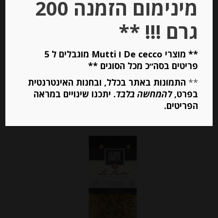
מינימום הזמנה 200
-
גרם !!! **
₪
19.00
מחיר ל 100 גרם: 3.80 ש"ח
מחיר ל 100 גרם: 3.80 ש"ח
** מוצרי De cecco ו Mutti מוגבלים ל 5
פריטים בסה״כ מכל הסוגים **
**
התמונות באתר בכלל, ובחנות האינטרנטית
יחידות
בפרט,
להמחשה בלבד
. יתכנו שינויים במראה
הפריטים.
הוספה לסל