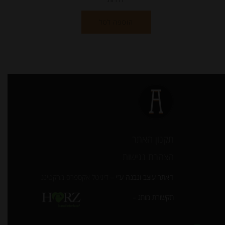
הוספה לסל
תקנון האתר
הצהרת נגישות
האתר עוצב ונבנה ע”י –
דיגיטל אקספרס מרקטינג
תקשורת מותג –