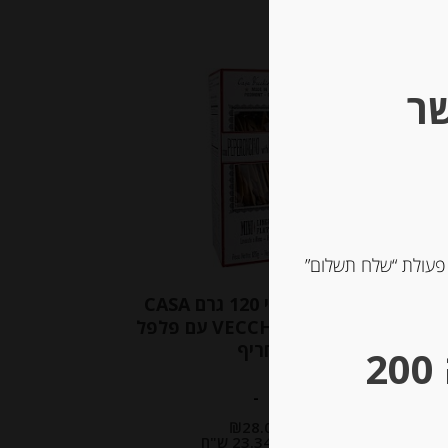
שר
Out of
Stock
 פעולת “שלח תשלום”
לה
קרקר איטלקי 120 גרם CASA
VECCHIO MULINO עם פלפל
חריף
** גבינות במשקל – מינימום הזמנה 200
-
₪
28.00
מחיר ל 100 גרם: 23.34 ש"ח