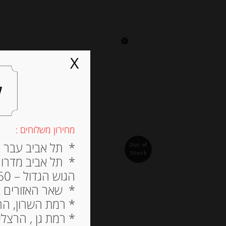
0
על אגתה
מסעדה
X
ל
מחירון משלוחים :
* תל אביב עבר הירק
Out of
Stock
* תל אביב מדרום ל
הגוש הגדול – 60 ש”ח
* שאר האזורים בתל א
* רמת השרון, הרצלי
* רמת גן , הרצליה פי