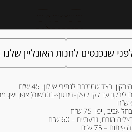
חנות אונליין
קייטרינג
ה
פני שנכנסים לחנות האונליין שלנו :
ון בצד שממזרח לנתיבי איילון- 45 ש”ח
ירקון עד לקו קפלן-דיזנגוף-בוגרשוב( צפון ישן, מרכ
גרם NTI CON
ROSMARINO
ביב , יפו 75 ש”ח
29.00
₪
ה מזרח, גבעתיים – 60 ש”ח
מחיר ל 100 גרם: 14.50 ש"ח
תוח – 75 ש”ח