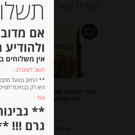
תשלום 
מוצרים קשורים
אם מדובר
Out of
Out of
Stock
Stock
ולהודיע 
אין משלוחים ב
חשוב לשים לב :
** החיוב בפועל מתבצ
היא רק בבחינת “תפיסת
צנימי לחמניות שוודיות מקמח
ועוד :
מלא krisprolls
-
גרם !!! **
₪
23.00