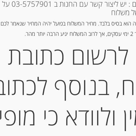
* למקומות אחרים : י
המלאי אזל
ל משלוח
 הוא בסיס בלבד. מחיר המשלוח בפועל יהיה המחיר שנאמר לכם 
מק"ט:
1816187
הר.
קטגוריות:
מוצרים חדשים
,
מוצרים
לרשום כתובת
תיאור
, בנוסף לכתוב
CCANTI CON ROSMARINO
 ולוודא כי מופי
מידע נוסף