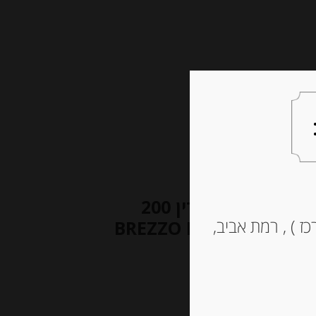
צעות למתנה
צרו קשר
פוקאצ’ה קרוקנטי קלאסי עם רוזמרין 200
ז ) , רמת אביב,
BREZZO FOCACCE CROCCA