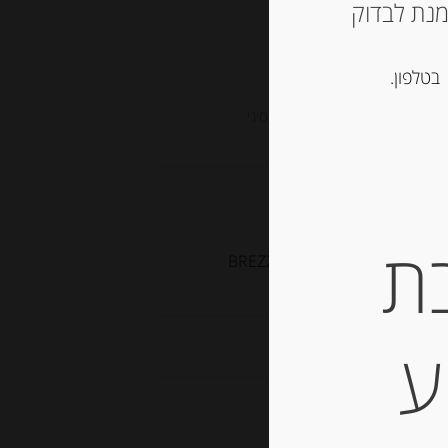
ש ליצור קשר עם החנות ב 03-5757901 על מנת לבדוק
בטלפון.
 ללא גלוטן
,
קרקרים, צנימים, גרסיני
ת
פוקאצ’ה קרוקנטי קלאסי עם רוזמרין 200 גרם BREZZO FOCACCE
CRO
ע