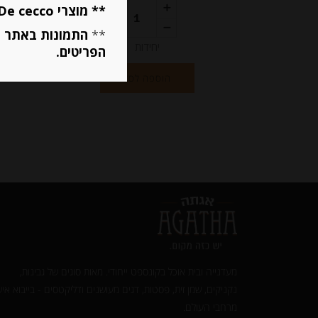
** מוצרי De cecco ו Mutti מוגבלים ל 5 פריטים בסה״כ מכל הסוגים **
**
התמונות באתר ב
יחידות
הפריטים.
הוספה לסל
מעדנייה ובית אוכל בקונספט ייחודי. מאות סוגים של גבינות,
נקניקים, שמן זית, פסטות, דגים מעושנים ודליקטסים - בייבוא איש
מרחבי העולם.‎