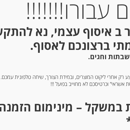
עבורו!!!!!!!
 ב איסוף עצמי, נא להתק
מתי ברצונכם לאסוף.
שבתות וחגים.
ע רק אחרי ליקוט המוצרים, ובמידת הצורך, שיחה טלפונית עמכם.
 אשראי” וכרטיסכם לא מחוייב בפועל !!!
צנימים בנוסח מסורתי Pain
קרפים ממולאים בגבינה כחו
Grillé 1885
ואגוזים “Gavottes”
-
-
₪
26.00
₪
22.00