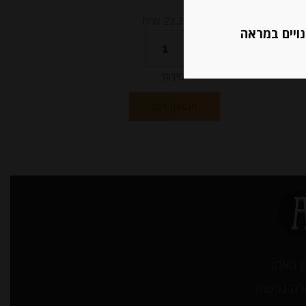
מחיר ל 100 גרם: 23.34 ש"ח
נויים במראה
יחידות
הוספה לסל
ן האתר
ת נגישות