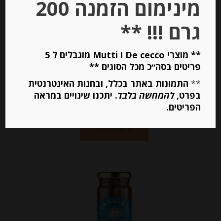
מינימום הזמנה 200
פילה אנשובי בשמן זית “Agostino
Recca”
גרם !!! **
** מוצרי De cecco ו Mutti מוגבלים ל 5
-
פריטים בסה״כ מכל הסוגים **
₪
25.00
**
התמונות באתר בכלל, ובחנות האינטרנטית
בפרט,
להמחשה בלבד
. יתכנו שינויים במראה
הפריטים.
יחידות
הוספה לסל