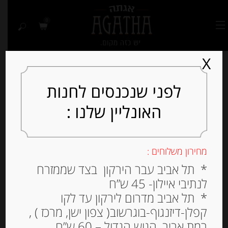
0
X
לפני שנכנסים לחנות
האונליין שלנו :
מחירון משלוחים :
* תל אביב עבר הירקון בצד שממזרח
לנתיבי איילון- 45 ש”ח
* תל אביב מדרום לירקון עד לקו
קפלן-דיזנגוף-בוגרשוב( צפון ישן, מרכז ) ,
רמת אביב, הגוש הגדול – 60 ש”ח