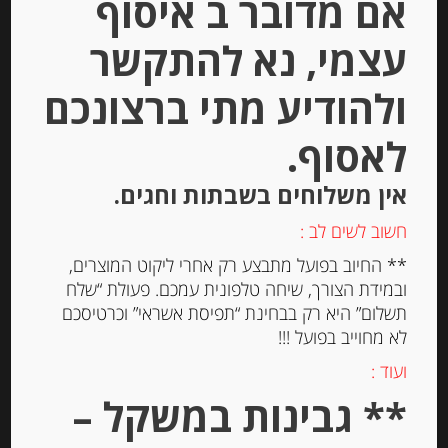
אם מדובר ב איסוף
-
עצמי, נא להתקשר
₪
44.00
מחיר ל 100 גרם: 22.00 ש"ח
ולהודיע מתי ברצונכם
מחיר ל 100 גרם: 22.00 ש"ח
לאסוף.
יחידות
אין משלוחים בשבתות וחגים.
הוספה לסל
חשוב לשים לב :
** החיוב בפועל מתבצע רק אחרי ליקוט המוצרים,
ובמידת הצורך, שיחה טלפונית עמכם. פעולת “שלח
Out of
תשלום” היא רק בבחינת “תפיסת אשראי” וכרטיסכם
Stock
לא מחוייב בפועל !!!
ועוד :
** גבינות במשקל –