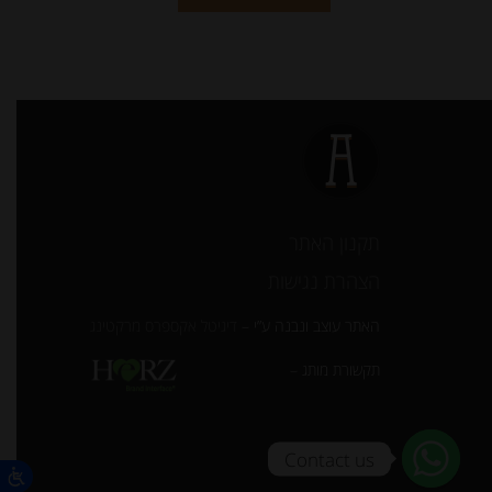
תקנון האתר
הצהרת נגישות
האתר עוצב ונבנה ע”י –
דיגיטל אקספרס מרקטינג
תקשורת מותג –
Contact us