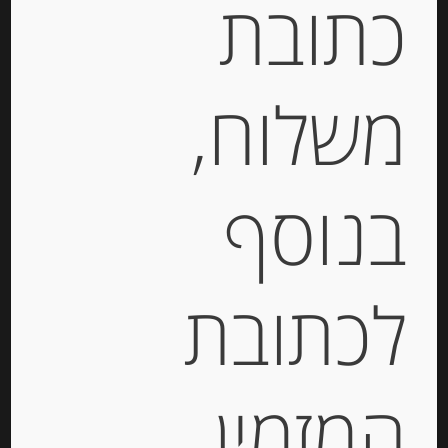
כתובת
הוספה לסל
משלוח,
מק"ט:
80410072
קטגוריה:
דגים מעושנים ושימורי דגים
תגית:
אנשובי
בנוסף
תיאור
לכתובת
פילה אנשובי בזמן זית
Agostino Recca
המזמין
מידע נוסף