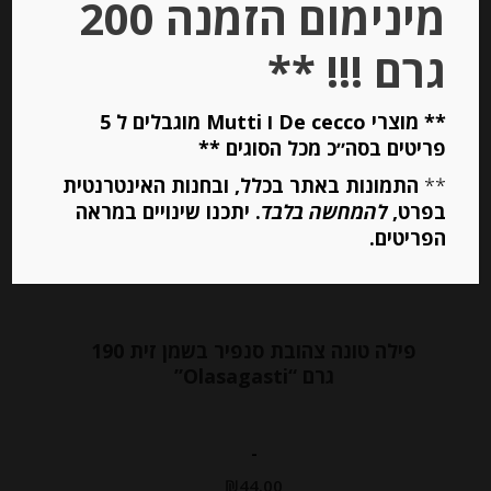
מינימום הזמנה 200
הוספה לסל
גרם !!! **
** מוצרי De cecco ו Mutti מוגבלים ל 5
פריטים בסה״כ מכל הסוגים **
**
התמונות באתר בכלל, ובחנות האינטרנטית
בפרט,
להמחשה בלבד
. יתכנו שינויים במראה
הפריטים.
פילה טונה צהובת סנפיר בשמן זית 190
גרם “Olasagasti”
-
₪
44.00