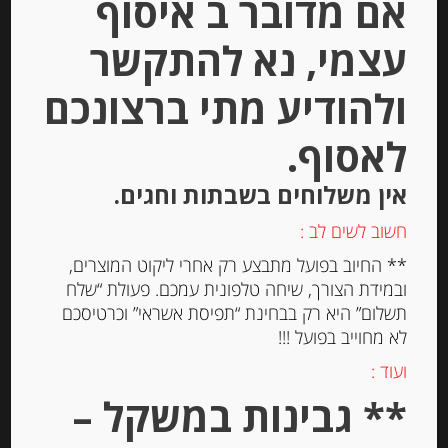
אם מדובר ב איסוף
עצמי, נא להתקשר
ולהודיע מתי ברצונכם
לאסוף.
אין משלוחים בשבתות וחגים.
חשוב לשים לב :
פילה אנשובי בשמן זית “Agostino
Recca”
** החיוב בפועל מתבצע רק אחרי ליקוט המוצרים,
ובמידת הצורך, שיחה טלפונית עמכם. פעולת “שלח
תשלום” היא רק בבחינת “תפיסת אשראי” וכרטיסכם
-
לא מחוייב בפועל !!!
₪
38.00
ועוד :
** גבינות במשקל –
יחידות