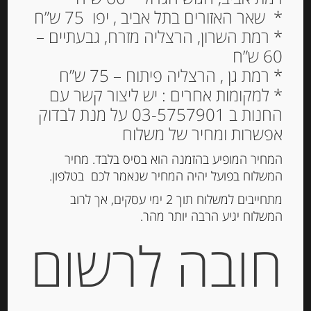
* שאר האזורים בתל אביב , יפו 75 ש”ח
פילה אנשובי בשמן זית 200
* רמת השרון, הרצליה מזרח, גבעתיים –
60 ש”ח
גרם “Agostino Recca”
* רמת גן , הרצליה פיתוח – 75 ש”ח
82.00
₪
* למקומות אחרים : יש ליצור קשר עם
מחיר ל 100 גרם: 41.00 ש"ח
החנות ב 03-5757901 על מנת לבדוק
אפשרות ומחיר של משלוח
המחיר המופיע בהזמנה הוא בסיס בלבד. מחיר
הוספה לסל
המשלוח בפועל יהיה המחיר שנאמר לכם בטלפון.
מתחייבים למשלוח תוך 2 ימי עסקים, אך לרוב
המשלוח יגיע הרבה יותר מהר.
מק"ט:
8012464000344
חובה לרשום
קטגוריות:
דגים מעושנים ושימורי דגים
,
מוצרים
חדשים
תגית:
אנשובי