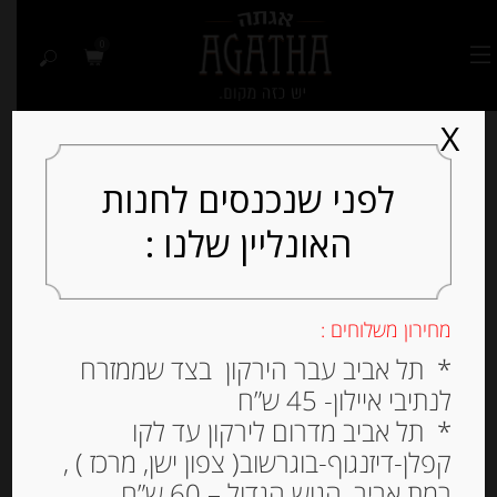
0
X
לפני שנכנסים לחנות
האונליין שלנו :
מחירון משלוחים :
* תל אביב עבר הירקון בצד שממזרח
לנתיבי איילון- 45 ש”ח
* תל אביב מדרום לירקון עד לקו
קפלן-דיזנגוף-בוגרשוב( צפון ישן, מרכז ) ,
רמת אביב, הגוש הגדול – 60 ש”ח