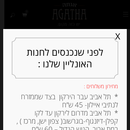
0
X
לפני שנכנסים לחנות
האונליין שלנו :
Out of
Stock
מחירון משלוחים :
* תל אביב עבר הירקון בצד שממזרח
לנתיבי איילון- 45 ש”ח
* תל אביב מדרום לירקון עד לקו
קפלן-דיזנגוף-בוגרשוב( צפון ישן, מרכז ) ,
רמת אביב, הגוש הגדול – 60 ש”ח