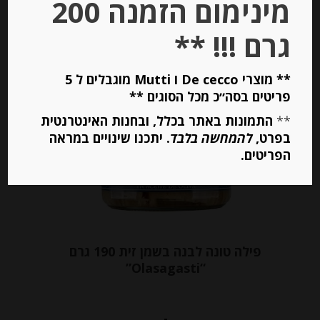
מינימום הזמנה 200
יחידות
גרם !!! **
הוספה לסל
** מוצרי De cecco ו Mutti מוגבלים ל 5
פריטים בסה״כ מכל הסוגים **
**
התמונות באתר בכלל, ובחנות האינטרנטית
בפרט,
להמחשה בלבד
. יתכנו שינויים במראה
הפריטים.
פילה טונה לבנה בשמן זית 190 גרם
“Olasagasti”
-