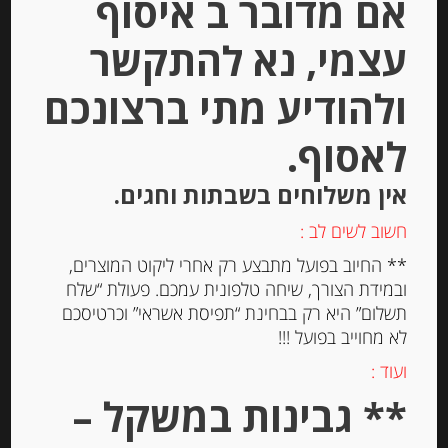
אם מדובר ב איסוף
עצמי, נא להתקשר
ולהודיע מתי ברצונכם
לאסוף.
אין משלוחים בשבתות וחגים.
חשוב לשים לב :
** החיוב בפועל מתבצע רק אחרי ליקוט המוצרים,
קרם אנשובי וטונה בנוסח סאן
סבאסטיאן “Olasagasti”
ובמידת הצורך, שיחה טלפונית עמכם. פעולת “שלח
תשלום” היא רק בבחינת “תפיסת אשראי” וכרטיסכם
לא מחוייב בפועל !!!
-
ועוד :
₪
29.00
** גבינות במשקל –