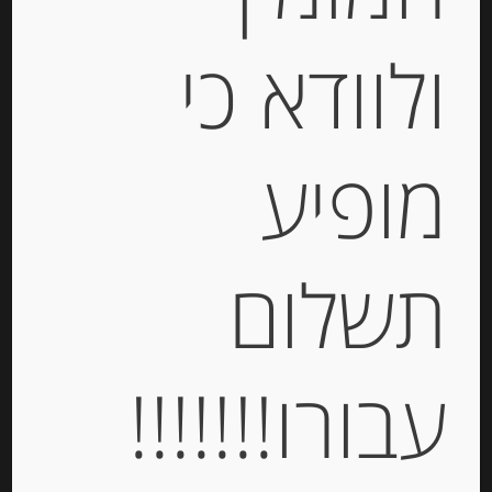
ולוודא כי
מופיע
אנשובי בשמן זית וכמהין “Giuliano
Tartufi”
תשלום
-
₪
65.00
עבורו!!!!!!!
יחידות
הוספה לסל