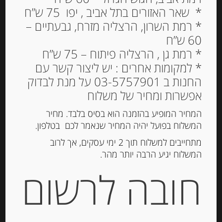
* שאר האזורים בתל אביב , יפו 75 ש”ח
* רמת השרון, הרצליה מזרח, גבעתיים –
60 ש”ח
* רמת גן , הרצליה פיתוח – 75 ש”ח
* למקומות אחרים : יש ליצור קשר עם
החנות ב 03-5757901 על מנת לבדוק
פילה אנשובי בשמן זית 380
אפשרות ומחיר של משלוח
גרם “Rizzoli”
המחיר המופיע בהזמנה הוא בסיס בלבד. מחיר
המשלוח בפועל יהיה המחיר שנאמר לכם בטלפון.
98.00
₪
מתחייבים למשלוח תוך 2 ימי עסקים, אך לרוב
המלאי אזל
המשלוח יגיע הרבה יותר מהר.
חובה לרשום
מק"ט:
5960500586
קטגוריה:
דגים מעושנים ושימורי דגים
תגית:
אנשובי