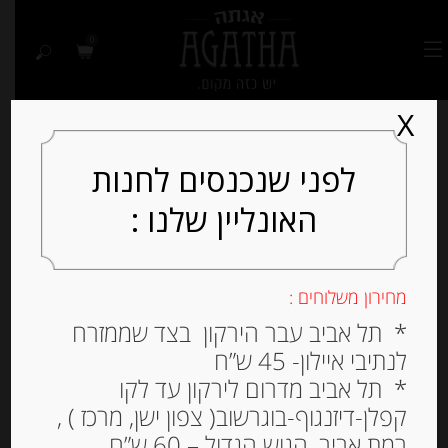
0
X
לפני שנכנסים לחנות
האונליין שלנו :
Out of
Stock
מחירון משלוחים :
* תל אביב עבר הירקון בצד שממזרח
לנתיבי איילון- 45 ש”ח
* תל אביב מדרום לירקון עד לקו
קפלן-דיזנגוף-בוגרשוב( צפון ישן, מרכז ) ,
רמת אביב, הגוש הגדול – 60 ש”ח