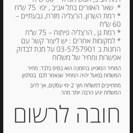
* שאר האזורים בתל אביב , יפו 75 ש”ח
* רמת השרון, הרצליה מזרח, גבעתיים –
60 ש”ח
* רמת גן , הרצליה פיתוח – 75 ש”ח
* למקומות אחרים : יש ליצור קשר עם
החנות ב 03-5757901 על מנת לבדוק
פילה אנשובי ספרדי בשמן
אפשרות ומחיר של משלוח
זית 55 גרם
המחיר המופיע בהזמנה הוא בסיס בלבד. מחיר
65.00
המשלוח בפועל יהיה המחיר שנאמר לכם בטלפון.
₪
מתחייבים למשלוח תוך 2 ימי עסקים, אך לרוב
המלאי אזל
המשלוח יגיע הרבה יותר מהר.
חובה לרשום
מק"ט:
8421993905011
קטגוריה:
דגים מעושנים ושימורי דגים