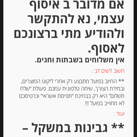
אם מדובר ב איסוף
עצמי, נא להתקשר
Out of
Stock
ולהודיע מתי ברצונכם
לאסוף.
אין משלוחים בשבתות וחגים.
חשוב לשים לב :
פילה סלמון בשמן זית “Costa Vacca”
** החיוב בפועל מתבצע רק אחרי ליקוט המוצרים,
ובמידת הצורך, שיחה טלפונית עמכם. פעולת “שלח
תשלום” היא רק בבחינת “תפיסת אשראי” וכרטיסכם
לא מחוייב בפועל !!!
-
ועוד :
₪
44.00
** גבינות במשקל –