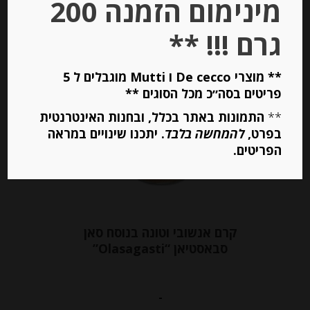
מינימום הזמנה 200
יחידות
גרם !!! **
הוספה לסל
** מוצרי De cecco ו Mutti מוגבלים ל 5
פריטים בסה״כ מכל הסוגים **
**
התמונות באתר בכלל, ובחנות האינטרנטית
בפרט,
להמחשה בלבד
. יתכנו שינויים במראה
הפריטים.
קרם אנשובי וטונה בנוסח סאן
סבאסטיאן “Olasagasti”
-