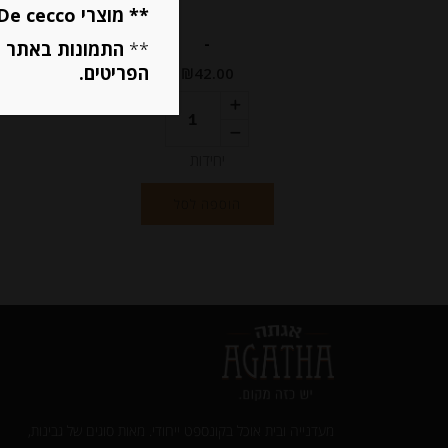
** מוצרי De cecco ו Mutti מוגבלים ל 5 פריטים בסה״כ מכל הסוגים **
-
**
התמונות באתר ב
הפריטים.
₪
42.00
יחידות
הוספה לסל
מעדנייה ובית אוכל בקונספט ייחודי. מאות סוגים של גבינות,