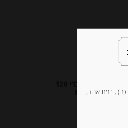
צעות למתנה
צרו קשר
פילה אנשובי ספרדי מהים הקאנטברי 120
ז ) , רמת אביב,
”ז FILETES DE ANCHOA