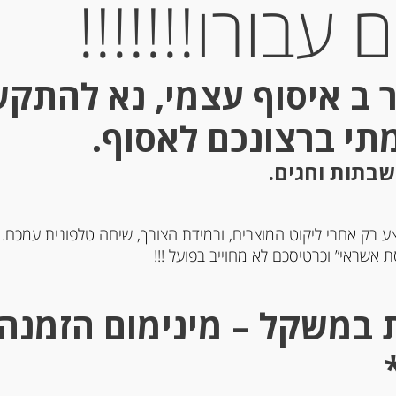
עבורו!!!!!!!
 ב איסוף עצמי, נא להתק
מתי ברצונכם לאסוף.
שבתות וחגים.
Out of
Stock
ע רק אחרי ליקוט המוצרים, ובמידת הצורך, שיחה טלפונית עמכם.
 אשראי” וכרטיסכם לא מחוייב בפועל !!!
נשובי בשמן זית בתוספת
פילה א
70 גרם “Rizzoli”
“Rizzoli”