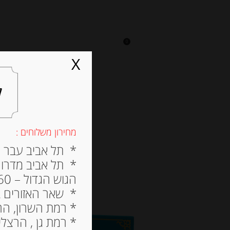
0
על אגתה
מסעדה
X
ל
מחירון משלוחים :
* תל אביב עבר הירק
* תל אביב מדרום ל
הגוש הגדול – 60 ש”ח
* שאר האזורים בתל א
* רמת השרון, הרצלי
* רמת גן , הרצליה פי