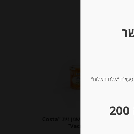
שר
Out of
Stock
 פעולת “שלח תשלום”
** גבינות במשקל – מינימום הזמנה 200
נשובי בשמן זית 70 גרם
פילה סלמון בשמן זית “Costa
Vacca”