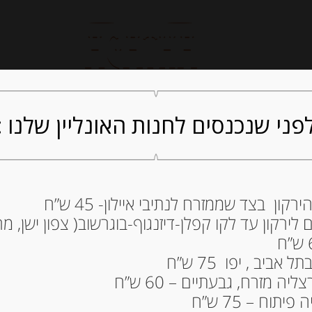
חנות אונליין
קייטרינג
ה
פני שנכנסים לחנות האונליין שלנו :
ון בצד שממזרח לנתיבי איילון- 45 ש”ח
ירקון עד לקו קפלן-דיזנגוף-בוגרשוב( צפון ישן, מרכ
גרם בשמ
OLASAGASTI
ביב , יפו 75 ש”ח
124.00
₪
ה מזרח, גבעתיים – 60 ש”ח
מחיר ל 100 גרם: 103.34 ש"ח
תוח – 75 ש”ח