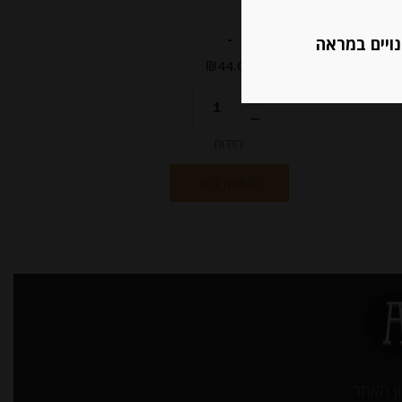
-
נויים במראה
₪
44.00
יחידות
הוספה לסל
ן האתר