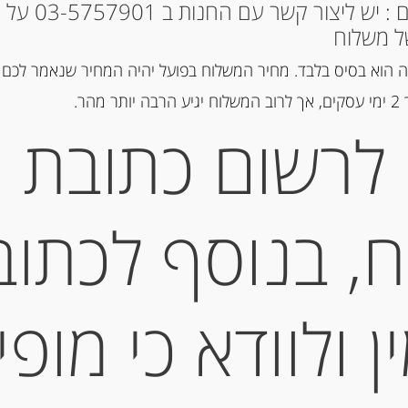
* למקומות אחרים : י
ל משלוח
הוספה ל
 הוא בסיס בלבד. מחיר המשלוח בפועל יהיה המחיר שנאמר לכם 
הר.
לרשום כתובת
מק"ט:
113581
קטגוריות:
דגים מעושנים ושימורי 
תגיות:
אנשובי
,
סרדינים
, בנוסף לכתוב
תיאור
 ולוודא כי מופי
S DE ANCHOA OLASAGASTI
מידע נוסף