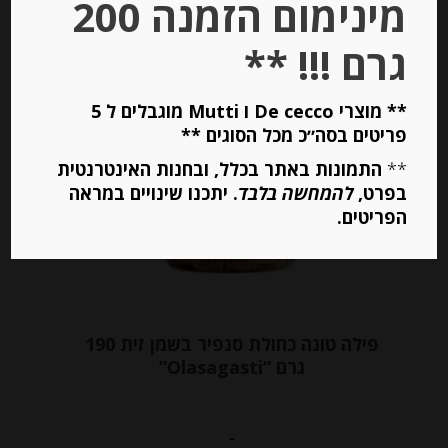
מינימום הזמנה 200
יחידות
גרם !!! **
הוספה לסל
** מוצרי De cecco ו Mutti מוגבלים ל 5
פריטים בסה״כ מכל הסוגים **
Out of
Stock
**
התמונות באתר בכלל, ובחנות האינטרנטית
בפרט,
להמחשה בלבד
. יתכנו שינויים במראה
הפריטים.
פילה טונה כחולת סנפיר בשמן זית 190
גרם “Olasagasti”
-