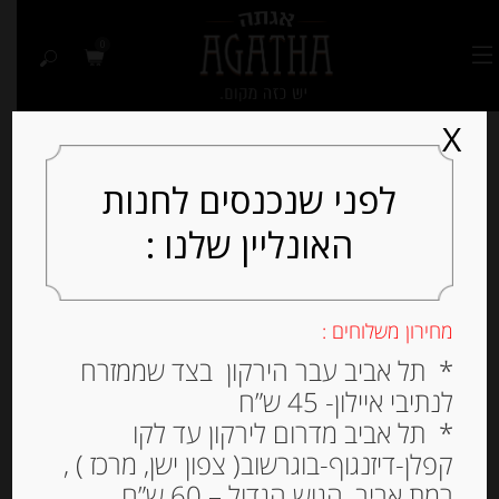
0
X
לפני שנכנסים לחנות
האונליין שלנו :
Out of
Stock
מחירון משלוחים :
* תל אביב עבר הירקון בצד שממזרח
לנתיבי איילון- 45 ש”ח
* תל אביב מדרום לירקון עד לקו
קפלן-דיזנגוף-בוגרשוב( צפון ישן, מרכז ) ,
רמת אביב, הגוש הגדול – 60 ש”ח