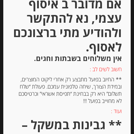
אם מדובר ב איסוף
עצמי, נא להתקשר
ולהודיע מתי ברצונכם
לאסוף.
אין משלוחים בשבתות וחגים.
פילה טונה צהובת סנפיר בשמן זית 315
חשוב לשים לב :
גרם “Olasagasti”
** החיוב בפועל מתבצע רק אחרי ליקוט המוצרים,
ובמידת הצורך, שיחה טלפונית עמכם. פעולת “שלח
-
תשלום” היא רק בבחינת “תפיסת אשראי” וכרטיסכם
₪
69.00
לא מחוייב בפועל !!!
מחיר ל 100 גרם: 21.91 ש"ח
ועוד :
מחיר ל 100 גרם: 21.91 ש"ח
** גבינות במשקל –