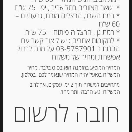
פילה אנשובי ספרדי 120
* שאר האזורים בתל אביב , יפו 75 ש”ח
גרם בשמ”ז SELECCION
* רמת השרון, הרצליה מזרח, גבעתיים –
ESPECIAL DE
60 ש”ח
OLASAGASTI
* רמת גן , הרצליה פיתוח – 75 ש”ח
* למקומות אחרים : יש ליצור קשר עם
88.00
₪
החנות ב 03-5757901 על מנת לבדוק
מחיר ל 100 גרם: 73.34 ש"ח
אפשרות ומחיר של משלוח
המלאי אזל
המחיר המופיע בהזמנה הוא בסיס בלבד. מחיר
המשלוח בפועל יהיה המחיר שנאמר לכם בטלפון.
מק"ט:
425147113116
מתחייבים למשלוח תוך 2 ימי עסקים, אך לרוב
קטגוריות:
דגים מעושנים ושימורי דגים
,
מוצרים
המשלוח יגיע הרבה יותר מהר.
חדשים
חובה לרשום
תגיות:
אנשובי
,
סרדינים
תיאור