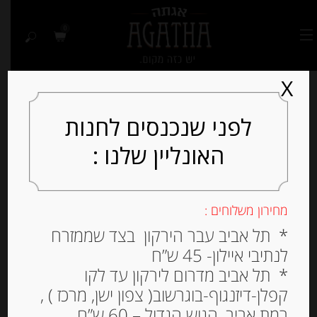
0
X
לפני שנכנסים לחנות
האונליין שלנו :
מחירון משלוחים :
* תל אביב עבר הירקון בצד שממזרח
לנתיבי איילון- 45 ש”ח
* תל אביב מדרום לירקון עד לקו
קפלן-דיזנגוף-בוגרשוב( צפון ישן, מרכז ) ,
רמת אביב, הגוש הגדול – 60 ש”ח