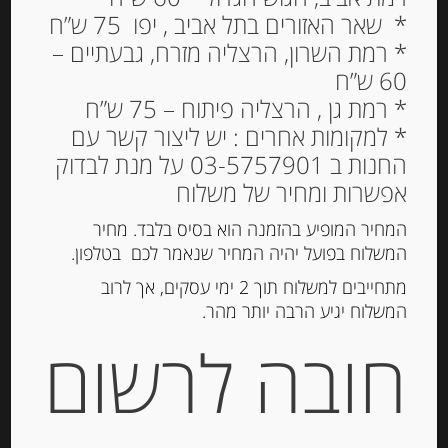
* שאר האזורים בתל אביב , יפו 75 ש”ח
* רמת השרון, הרצליה מזרח, גבעתיים –
60 ש”ח
פילה בטן טונה לבנה 190
* רמת גן , הרצליה פיתוח – 75 ש”ח
גרם בשמן זית
* למקומות אחרים : יש ליצור קשר עם
“Olasagasti”
החנות ב 03-5757901 על מנת לבדוק
אפשרות ומחיר של משלוח
119.00
₪
מחיר ל 100 גרם: 62.64 ש"ח
המחיר המופיע בהזמנה הוא בסיס בלבד. מחיר
המשלוח בפועל יהיה המחיר שנאמר לכם בטלפון.
מתחייבים למשלוח תוך 2 ימי עסקים, אך לרוב
המשלוח יגיע הרבה יותר מהר.
הוספה לסל
חובה לרשום
מק"ט:
8425147016394
קטגוריות:
דגים מעושנים ושימורי דגים
,
מוצרים