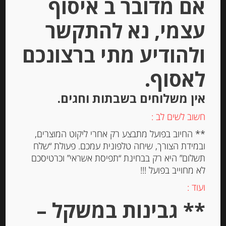
אם מדובר ב איסוף
הוספה לסל
עצמי, נא להתקשר
ולהודיע מתי ברצונכם
Out of
Stock
לאסוף.
אין משלוחים בשבתות וחגים.
חשוב לשים לב :
** החיוב בפועל מתבצע רק אחרי ליקוט המוצרים,
ובמידת הצורך, שיחה טלפונית עמכם. פעולת “שלח
פילה אנשובי מיושן בשמן זית “Rizzoli”
תשלום” היא רק בבחינת “תפיסת אשראי” וכרטיסכם
לא מחוייב בפועל !!!
ועוד :
** גבינות במשקל –
-
₪
47.00