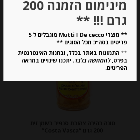
מינימום הזמנה 200
גרם !!! **
יחידות
הוספה לסל
** מוצרי De cecco ו Mutti מוגבלים ל 5
פריטים בסה״כ מכל הסוגים **
**
התמונות באתר בכלל, ובחנות האינטרנטית
Out of
בפרט,
להמחשה בלבד
. יתכנו שינויים במראה
Stock
הפריטים.
טונה בהירה צהובת סנפיר בשמן זית
200 גרם “Costa Vasca”