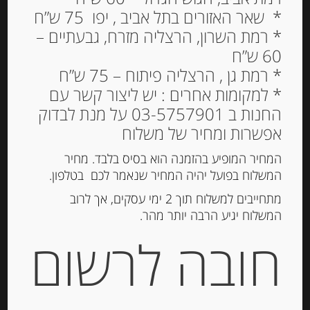
* שאר האזורים בתל אביב , יפו 75 ש”ח
* רמת השרון, הרצליה מזרח, גבעתיים –
60 ש”ח
* רמת גן , הרצליה פיתוח – 75 ש”ח
* למקומות אחרים : יש ליצור קשר עם
החנות ב 03-5757901 על מנת לבדוק
פילה טונה בשמן זית 180
אפשרות ומחיר של משלוח
גרם NOSTROMO
המחיר המופיע בהזמנה הוא בסיס בלבד. מחיר
המשלוח בפועל יהיה המחיר שנאמר לכם בטלפון.
39.00
₪
מתחייבים למשלוח תוך 2 ימי עסקים, אך לרוב
מחיר ל 100 גרם: 21.13 ש"ח
המשלוח יגיע הרבה יותר מהר.
המלאי אזל
חובה לרשום
מק"ט:
8005850216283
קטגוריה:
דגים מעושנים ושימורי דגים