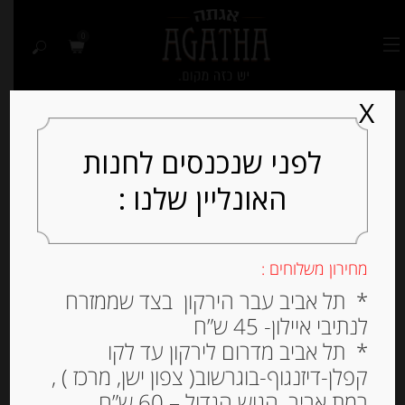
0
X
לפני שנכנסים לחנות
האונליין שלנו :
Out of
Stock
מחירון משלוחים :
* תל אביב עבר הירקון בצד שממזרח
לנתיבי איילון- 45 ש”ח
* תל אביב מדרום לירקון עד לקו
קפלן-דיזנגוף-בוגרשוב( צפון ישן, מרכז ) ,
רמת אביב, הגוש הגדול – 60 ש”ח