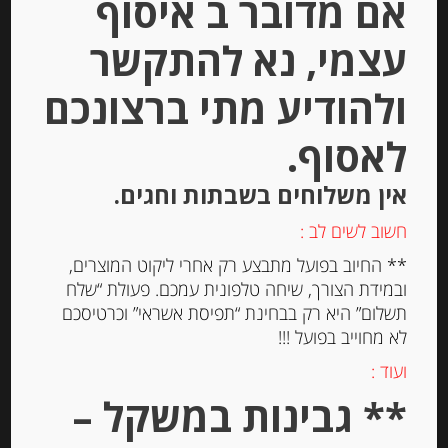
אם מדובר ב איסוף
עצמי, נא להתקשר
Out of
ולהודיע מתי ברצונכם
Stock
לאסוף.
אין משלוחים בשבתות וחגים.
חשוב לשים לב :
** החיוב בפועל מתבצע רק אחרי ליקוט המוצרים,
פילה אנשובי בשמן זית בתוספת צ’ילי
ובמידת הצורך, שיחה טלפונית עמכם. פעולת “שלח
70 גרם “Rizzoli”
תשלום” היא רק בבחינת “תפיסת אשראי” וכרטיסכם
לא מחוייב בפועל !!!
ועוד :
-
** גבינות במשקל –
₪
31.00