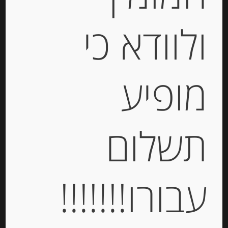
ולוודא כי
מופיע
פילה אנשובי בשמן זית “Agostino
Recca”
תשלום
-
₪
38.00
עבורו!!!!!!!
יחידות
הוספה לסל