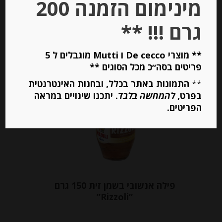
מינימום הזמנה 200
יחידות
גרם !!! **
הוספה לסל
** מוצרי De cecco ו Mutti מוגבלים ל 5
פריטים בסה״כ מכל הסוגים **
**
התמונות באתר בכלל, ובחנות האינטרנטית
Out of
Stock
בפרט,
להמחשה בלבד
. יתכנו שינויים במראה
הפריטים.
פילה אנשובי בשמן זית 150 גרם
“Rizzoli”