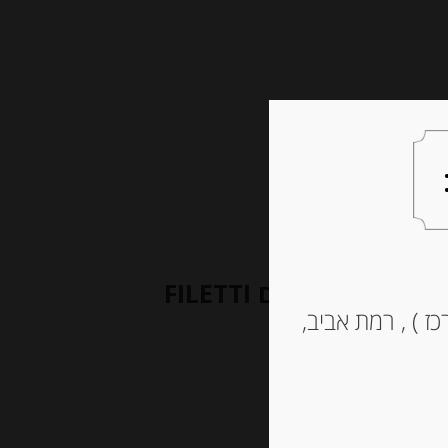
צעות למתנה
צרו קשר
פילה טונה בשמן זית כתית 200 גרם FILETTI
ז ) , רמת אביב,
DI 