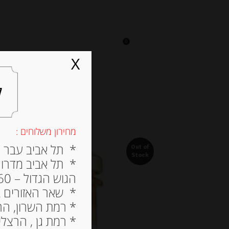
0
על אגתה
מסעדה
X
ל
מחירון משלוחים :
* תל אביב עבר הירק
Out of
Stock
* תל אביב מדרום ל
הגוש הגדול – 60 ש”ח
* שאר האזורים בתל א
* רמת השרון, הרצלי
* רמת גן , הרצליה פי