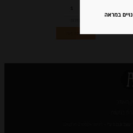
נויים במראה
יחידות
הוספה לסל
ן האתר
ת נגישות
עוצב ונבנה ע”י –
דיגיטל אקספרס מרקטינג