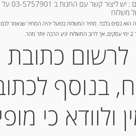
* למקומות אחרים : י
ל משלוח
מק"ט:
8017384050912
 הוא בסיס בלבד. מחיר המשלוח בפועל יהיה המחיר שנאמר לכם 
קטגוריות:
דגים מעושנים ושימורי 
הר.
תגית:
אנשובי
לרשום כתובת
תיאור
, בנוסף לכתוב
TONNO ZAROTTI
 ולוודא כי מופי
מידע נוסף