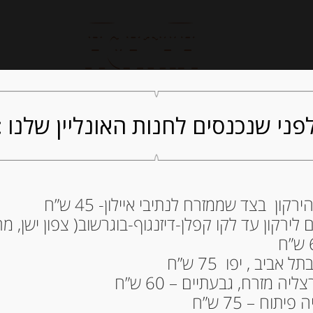
חנות אונליין
קייטרינג
ה
פני שנכנסים לחנות האונליין שלנו :
ון בצד שממזרח לנתיבי איילון- 45 ש”ח
ירקון עד לקו קפלן-דיזנגוף-בוגרשוב( צפון ישן, מרכ
TONNO ZAROTTI
41.00
₪
ביב , יפו 75 ש”ח
מחיר ל 100 גרם: 20.50 ש"ח
ה מזרח, גבעתיים – 60 ש”ח
תוח – 75 ש”ח
המלאי אזל