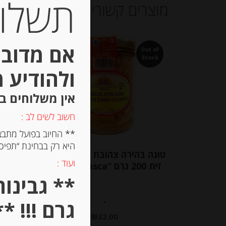
תשלום 
מוצרים קשורים
אם מדובר
Out of
Stock
ולהודיע 
אין משלוחים ב
חשוב לשים לב :
** החיוב בפועל מתבצ
היא רק בבחינת “תפיסת
טונה בהירה צהובת סנפיר בשמן
פי
ועוד :
זית 200 גרם “Costa Vasca”
-
גרם !!! **
₪
32.00