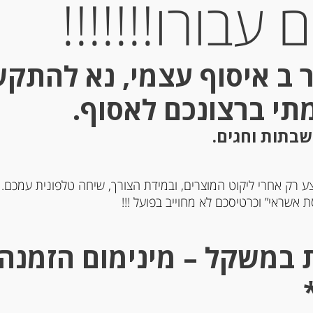
עבורו!!!!!!!
 ב איסוף עצמי, נא להתק
מתי ברצונכם לאסוף.
שבתות וחגים.
ע רק אחרי ליקוט המוצרים, ובמידת הצורך, שיחה טלפונית עמכם.
 אשראי” וכרטיסכם לא מחוייב בפועל !!!
לה אנשובי בשמן זית
פילה אנשובי בשמן זית ע
“Olasagasti”
צלפים “Agostino Recca”
-
-
₪
36.00
₪
43.00