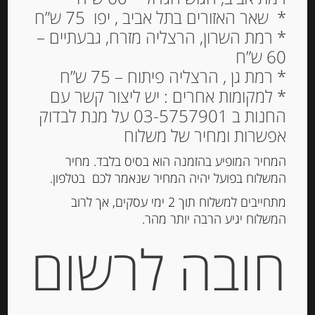
פילה טונה לבנה בשמן זית
* שאר האזורים בתל אביב , יפו 75 ש”ח
200 גרם “Olasagasti”
* רמת השרון, הרצליה מזרח, גבעתיים –
60 ש”ח
48.00
₪
* רמת גן , הרצליה פיתוח – 75 ש”ח
מחיר ל 100 גרם: 24.0 ש"ח
* למקומות אחרים : יש ליצור קשר עם
החנות ב 03-5757901 על מנת לבדוק
אפשרות ומחיר של משלוח
הוספה לסל
המחיר המופיע בהזמנה הוא בסיס בלבד. מחיר
המשלוח בפועל יהיה המחיר שנאמר לכם בטלפון.
מתחייבים למשלוח תוך 2 ימי עסקים, אך לרוב
מק"ט:
8425147012358
המשלוח יגיע הרבה יותר מהר.
קטגוריה:
דגים מעושנים ושימורי דגים
חובה לרשום
תגיות:
טונה
,
פילה טונה לבנה
תיאור