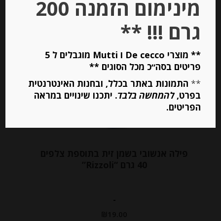
מינימום הזמנה 200
הוספה לסל
גרם !!! **
Out of
** מוצרי De cecco ו Mutti מוגבלים ל 5
Stock
פריטים בסה״כ מכל הסוגים **
**
התמונות באתר בכלל, ובחנות האינטרנטית
בפרט,
להמחשה בלבד
. יתכנו שינויים במראה
הפריטים.
פילה אנשובי בשמן זית בתוספת צלפים
40 גרם “Rizzoli”
-
₪
19.00