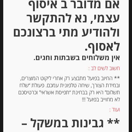
אם מדובר ב איסוף
עצמי, נא להתקשר
ולהודיע מתי ברצונכם
לאסוף.
אין משלוחים בשבתות וחגים.
פילה אנשובי בשמן זית “Olasagasti”
חשוב לשים לב :
** החיוב בפועל מתבצע רק אחרי ליקוט המוצרים,
ובמידת הצורך, שיחה טלפונית עמכם. פעולת “שלח
תשלום” היא רק בבחינת “תפיסת אשראי” וכרטיסכם
-
לא מחוייב בפועל !!!
₪
43.00
ועוד :
** גבינות במשקל –
יחידות