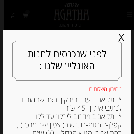
0
X
לפני שנכנסים לחנות
האונליין שלנו :
מחירון משלוחים :
* תל אביב עבר הירקון בצד שממזרח
לנתיבי איילון- 45 ש”ח
* תל אביב מדרום לירקון עד לקו
קפלן-דיזנגוף-בוגרשוב( צפון ישן, מרכז ) ,
רמת אביב, הגוש הגדול – 60 ש”ח